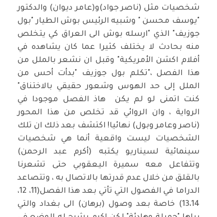
شخصيات مثل (ناصر جواد)و(عامر ديوان) والدكتور
"يوسف محسن " وشبيه الرئيس بوش الطيار "بول
جوزيف" الذي "ارسله بوش الى العراق كي يتخلص
منه بحادث لا يختلف كثيرا عما كان يشاهده في
أفلام اكشن الأمريكية" وقبل ان نشعر بالملل من
هذا الفصل ،"تكلم بول جوزيف "بدأت أحس من
الملل إلى حد الهوس وشعور حقيقي بالاختناق"
كنت اتمنى لو لم يكن هاذ الفصل موجودا في
الرواية ، وان الروائي قد تخلص من هذا المحور
(ناصر وعامر وبول) نهائيا! اكتشف بعد ذلك ان تلك
الشخصيات ليست واقعية أنما هي شخصيات
سينمائية لسيناريو يكتبه (أكرم عبد الرحمن)
وتتفاعل معه سميرة اليعقوبي حتى تشعرنا
بالقلق من خلال عدم قدرتها بالاتصال به ، وتتصاعد
الدراما في الفصول التي تأتي بعد هذا الفصل(11، 12،
13،14) خاصة بعد وصول (برهان) الى بغداد والتي