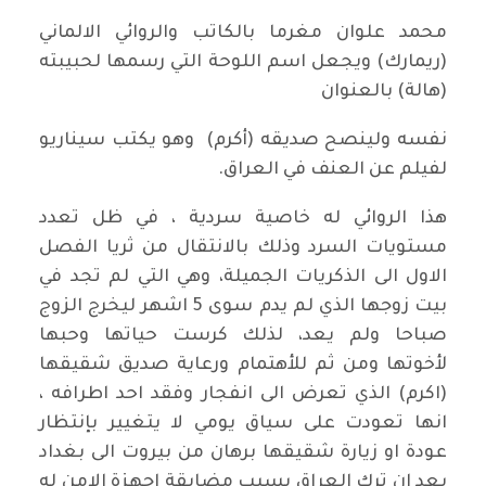
محمد علوان مغرما بالكاتب والروائي الالماني
(ريمارك) ويجعل اسم اللوحة التي رسمها لحبيبته
(هالة) بالعنوان
نفسه ولينصح صديقه (أكرم) وهو يكتب سيناريو
لفيلم عن العنف في العراق.
هذا الروائي له خاصية سردية ، في ظل تعدد
مستويات السرد وذلك بالانتقال من ثريا الفصل
الاول الى الذكريات الجميلة، وهي التي لم تجد في
بيت زوجها الذي لم يدم سوى 5 اشهر ليخرج الزوج
صباحا ولم يعد، لذلك كرست حياتها وحبها
لأخوتها ومن ثم للأهتمام ورعاية صديق شقيقها
(اكرم) الذي تعرض الى انفجار وفقد احد اطرافه ،
انها تعودت على سياق يومي لا يتغيير بإنتظار
عودة او زيارة شقيقها برهان من بيروت الى بغداد
بعد ان ترك العراق بسبب مضايقة اجهزة الامن له