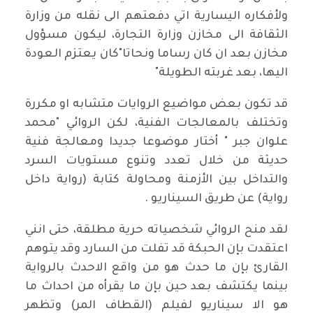
ولأفكاره اليسارية اتي دفعتهم الى نقله من وزارة
الثقافة الى مخازن وزارة التجارة، ليكون مسؤول
مخازن بعد ان كان رساما ونحاتا"كان يعتزم العودة
اليها، بعد غربته الطويلة"
قد تكون بعض مواضيع الروايات متشابه او مكررة
وتختلف بالمعالجات الفنية، لكن الروائي "محمد
علوان جبر " أختار موضوعا جديدا ومعالجة فنية
حديثة من خلال تعدد وتنوع مستويات السرد
والتداخل بين الأزمنة ومحاولة كتابة (رواية داخل
رواية) عن طريق السيناريو .
لقد منح الروائي شخصياته حرية مطلقة، حتى انني
اعتقدت بإن الحبكة قد تفلت من السارد وقد يتوهم
القارئ بإن ما حدث هو من واقع الاحدث بالرواية
بينما يكتشف بعد حين بإن ما يقرأه من احداث ما
هو الا سيناريو لفيلم (القطاف المر) وتظهر