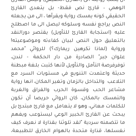
ان يكتب روايته الى (القارئ الحقيقي) وليس القارئ
الوهمي – قارئ نص فقط- بل يتعدى القارئ
الحقيقي كونه يمسك رواية ويقرأها ، الى من يجعله
النص يراجع نفسه وسلوكه ليصل الى ما اصطلح
عليه (استجابة القارئ للتأويل) يقتصر دورالنقد
بالتعليق حول النص لبيان كفاءته وموضوعيته!
ورواية (لماذا تكرهين ريمارك؟) للروائي "محمد
علوان جبر" الصادرة من دار الحكمة - لندن،
توفرفرصة التأمل والتأويل لأنها كتبت بلغة مبطنة
حديثة واعتمدت التنويع في مستويات السرد مع
التلاعب والتداخل بالزمان وتغير المكان، انها رواية
مشاعر الحب وقسوة الحرب والفراق والغربة
والتمسك بالمكان، كان الروائي حريصا أن تكون
للكلمات معاني، وهو لا يتعامل مع قارئ مبتدئ بل
يبحث عن القارئ الخبير الوعي ليستوعب ويفهم
ما تتضمنه سردية "لقد تلوثنا بقذارة لا نعرف كيف
نغسلها، قذارة متحدة بالهوام الخارق للطبيعة،