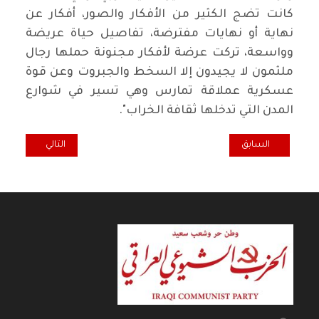
كانت تضج الكثير من الأفكار والصور، أفكار عن
نهاية أو نهايات مفترضة، تفاصيل حياة عريضة
وواسعة، تركت عرضة لأفكار مجنونة حملها رجال
ملثمون لا يجيدون إلا السخط والجبروت وعن قوة
عسكرية عملاقة تمارس وهي تسير في شوارع
المدن التي تدخلها ثقافة الخراب".
المقال السابق: قصائد محاذية للنهر.. ديوان شعر للعراقية ندا الخوام
المقال التالي: "
السابق
التالي