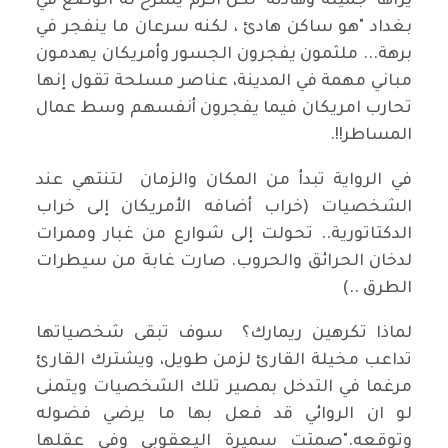
يراها "جميلة وهادئة" لكن اكرم يشرح له الوضع في
بغداد "هو ساكن هادئ ، لكنه سرعان ما ينفجر في
برهة... ملثمون يفجرون الجسور وأمريكان يهدمون
مباني مهمة في المدينة، عناصر مسلحة تقول إنها
تحارب امريكان فيما يفجرون أنفسهم وسط عمال
المساطر!!.
في الرواية تبدأ من المكان والزمان لتنتهي عند
الشخصيات (خراب أضافه الأمريكان إلى خراب
الدكتاتورية.. تحولت إلى شوارع من غبار وممرات
لدخان الحرائق والحروب. صارت غابة من سيطرات
الطرق ..)
لماذا تكرهين ريمارك؟ سوف تبقى شخصياتها
تداعب مخيلة القارئ لزمن طويل، ويشترك القارئ
مرغما في التدخل بمصير تلك الشخصيات ويتمنى
لو ان الروائي قد فعل بها ما يرضي فضوله
وتوقعه."صمتت سميرة اليعقوبي وفي عقلها