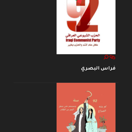
فراس البصري