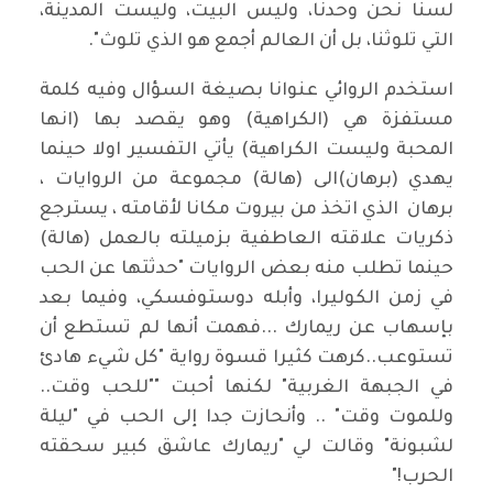
لسنا نحن وحدنا، وليس البيت، وليست المدينة،
التي تلوثنا، بل أن العالم أجمع هو الذي تلوث".
استخدم الروائي عنوانا بصيغة السؤال وفيه كلمة
مستفزة هي (الكراهية) وهو يقصد بها (انها
المحبة وليست الكراهية) يأتي التفسير اولا حينما
يهدي (برهان)الى (هالة) مجموعة من الروايات ،
برهان الذي اتخذ من بيروت مكانا لأقامته ، يسترجع
ذكريات علاقته العاطفية بزميلته بالعمل (هالة)
حينما تطلب منه بعض الروايات "حدثتها عن الحب
في زمن الكوليرا، وأبله دوستوفسكي، وفيما بعد
بإسهاب عن ريمارك ...فهمت أنها لم تستطع أن
تستوعب..كرهت كثيرا قسوة رواية "كل شيء هادئ
في الجبهة الغربية" لكنها أحبت ""للحب وقت..
وللموت وقت" .. وأنحازت جدا إلى الحب في "ليلة
لشبونة" وقالت لي "ريمارك عاشق كبير سحقته
الحرب!"