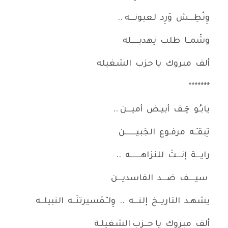
وِنْطِـــش وَرِد لعيونـــه ..
وشْمــا طلب نِهديـــــله
ألف مبروك يا حزب الشغيله
*******
يابـُو چَـف أبيـض أميـــن ..
تِبقـَـه مرفـوع الجَبيـــــــن
رايـــة إنـــتَ للنزاهـــــــه ..
سيــــف ضـــد الفاسديـــن
يشهـد التاريــخ إلنـــه .. وِلـْـمَسيرتنَــه النبيلــه
ألف مبروك يا حــزب الشغيلـة