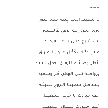
*******
يا شهيد.. الدنيا بِـينَـه شما تـِدور
وردة حمرة إنتَ تزهي عَالصـدور
انتَ بَيــرغ عالـي يا عِــز الرفــاق
غالـي دمَّـك ، كَحَّـل عـيون العــراق
إتْظِل وِصِيتَـك للرفـاق أجمل نشيـد
بَرواحنـه نِبْنـي الوَطن حُـر وسعيد
يستاهــل شعبنــا الــروح نفديلَــه
ألـف مبروك يا حزب الشغيــلة
ألــف مبــروك ميـــــلاد الشغيـلة