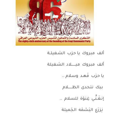
ألف مبروك يا حزب الشغيلـة
ألف مبروك ميـــــلاد الشغيلة
يا حزب فَهـد وسلام ..
بيك نتحدى الظـــــلام
إنغَـنِّـي غِنوَة للسلام ..
نِزرَع البَسْمَه الجَميلة