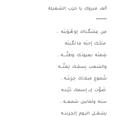
ألف مبروك يا حزب الشغيلة
*******
من عِشگـناك إو هُـوَينَه ..
مثلَـك إحنَه ما لگـينَه
شِفنَه بعيونَـك وطنَّــــه ..
والشعب بِسمَـك تِغنَّـــه
شْموع ميلادَك حِزِبنَـه ..
ضَوَّت إبــ إسمك دَرُبنـه
سته وثمانين شمعــه ..
نِشعَــل اليـوم إلحِزِبنــه