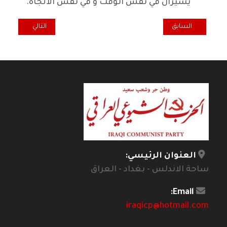
يسيران في نفس الوقت و في نفس الاتجاه.
المقال السابق: عملية المعرفة والديالكتيك
المقال التالي: ا
السابق
التالي
العنوان الرئيسي:
ساحة الاندلس - بغداد - العراق
Email:
iraqicp@hotmail.com