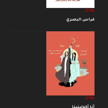
فراس البصري
أنا أكولينينا