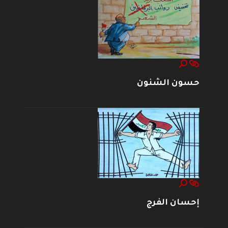
حسون الشنون
إحسان الفرج