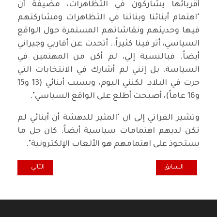
أقربائها يشاركون في التظاهرات، مضيفة أن
"اهتمام أبنائنا وبناتنا في التظاهرات ومشاركتهم
فيها وحديثهم ونقاشاتهم المستمرة حول الواقع
السياسي، أثر فينا كثيراً.. أتحدث عن أقاربي وجيراني
أيضاً. فبالنسبة إلي، لم أكن من المهتمين في
السياسة، بل إنني لم أشارك في الانتخابات التي
جرت في البلاد. لكنني اليوم، وبسبب أبنائي (13 و15
و16 عاماً)، أصبحت أطلع على الواقع السياسي".
وتشير الفراتي إلى ان "المثير للدهشة أن أبنائي لم
تكن لديهم اهتمامات سياسية أيضاً. كان جل ما
يستحوذ على اهتمامهم هو الألعاب الإلكترونية".
المقال السابق: شيوعيو بابل يهنئون بعيد المعلم
المقال التالي: حم
السابق
التالي