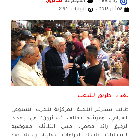
By
shooq
المجموعة:
سائرون
08 أيار 2018
الزيارات: 2199
بغداد – طريق الشعب
طالب سكرتير اللجنة المركزية للحزب الشيوعي
العراقي، ومرشح تحالف "سائرون" في بغداد،
الرفيق رائد فهمي، امس الثلاثاء، مفوضية
الانتخابات، باتخاذ اجراءات عقابية رادعة ضد