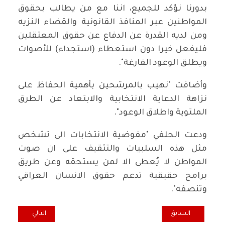
بدورنا نؤكد للجميع، اننا مع من يطالب بحقوق
المواطنين عبر المنافذ القانونية والقضاء النزيه
ومن لديه القدرة عن الدفاع عن حقوق المعتقلين
فليفعل خيرا دون استعطاء (استجداء) للأصوات
ويطلق الوعود الفارغة".
وأضافت "نهيب بالمرشحين بأهمية الحفاظ على
نزاهة الدعاية الانتخابية والابتعاد عن الطرق
الملتوية واطلاق الوعود".
ودعت الحلفي "مفوضية الانتخابات الى تشخص
مثل هذه السلبيات والتثقيف على ان صوت
المواطن لا يُعطى الا لمن يستحقه وعن طريق
برامج حقيقية تدعم حقوق الانسان العراقي
وتنصفه".
المقال السابق: مقتدى الصدر: سيروا إنا معكم سائرون
المقال التالي: ر
السابق
التالي