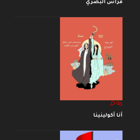
فراس البصري
أنا أكولينينا