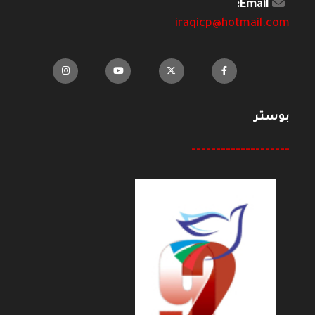
Email:
iraqicp@hotmail.com
بوستر
--------------------