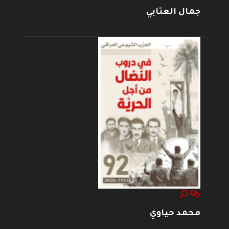
جمال العتابي
محمد حياوي