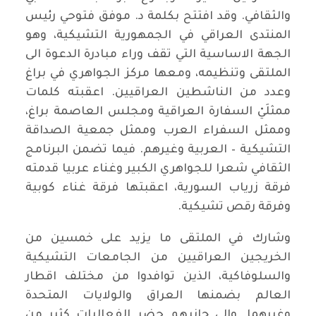
والثقافي. وقد افتتح بكلمة د. موفق فتوحي رئيس
المنتدى العراقي في الجمهورية التشيكية، وهو
الجهة الاساسية التي تقف وراء مبادرة الدعوة الى
الملتقى وتنظيمه، ومعها مركز الجواهري في براغ
وعدد من الناشطين العراقيين. اعقبته كلمات
ممثلَيْ السفارة العراقية ومجلس العاصمة براغ،
وممثل السفراء العرب وممثل جمعية الصداقة
التشيكية – العربية وغيرهم. فيما تضمن البرنامج
الثقافي شعرا للجواهري الكبير وغناء عربيا قدمته
فرقة زرياب السورية، اعقبتها فرقة غناء كوبية
وفرقة رقص تشيكية.
وشارك في الملتقى ما يزيد على خمسين من
الخريجين العراقيين من الجامعات التشيكية
والسلوفاكية، الذين توافدوا من مختلف اقطار
العالم بضمنها العراق والولايات المتحدة
وغيرهما. والى جانبهم حضر الفعاليات كثير من