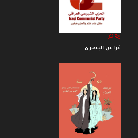
فراس البصري