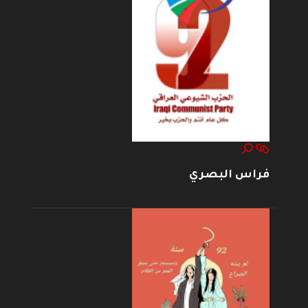
فراس البصري