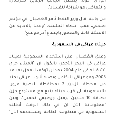
الوزارة كونه يعطل الجانب الرقابي للبرلمان،
والتغاضي هو شراكة للفساد".
من جانبه، قال وزير النفط ثامر الغضبان، في مؤتمر
صحفي، عقب انتهاء الجلسة، "وعدنا بالاجابة عن
الاسئلة كافة والحضور باجتماع آخر موسع".
ميناء عراقي في السعودية
وعلق الغضبان، على استخدام السعودية لميناء
عراقي في البحر الأحمر، بالقول ان "الميناء جرى
تشغيله في عام 2004 بعد ان توقف العمل به بعد
2003، وهو عراقي بالكامل ويصله أنبوب عراقي يمتد
من محطة الزبير/ 2 بمحافظة البصرة مرورا
بالسعودية الى قرب ميناء ينبع مع مستودع خزن
بطاقة 10 ملايين برميل ورصيفي تحميل". وبين
"معلوماتنا الآن ان في ذلك الوقت أدخلته
السعودية في منظومة الطاقة وتستخدمه الآن"