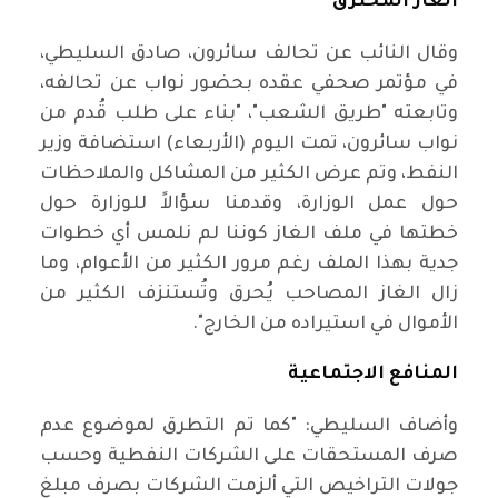
الغاز المحترق
وقال النائب عن تحالف سائرون، صادق السليطي،
في مؤتمر صحفي عقده بحضور نواب عن تحالفه،
وتابعته "طريق الشعب"، "بناء على طلب قُدم من
نواب سائرون، تمت اليوم (الأربعاء) استضافة وزير
النفط، وتم عرض الكثير من المشاكل والملاحظات
حول عمل الوزارة، وقدمنا سؤالاً للوزارة حول
خطتها في ملف الغاز كوننا لم نلمس أي خطوات
جدية بهذا الملف رغم مرور الكثير من الأعوام، وما
زال الغاز المصاحب يُحرق وتُستنزف الكثير من
الأموال في استيراده من الخارج".
المنافع الاجتماعية
وأضاف السليطي: "كما تم التطرق لموضوع عدم
صرف المستحقات على الشركات النفطية وحسب
جولات التراخيص التي ألزمت الشركات بصرف مبلغ