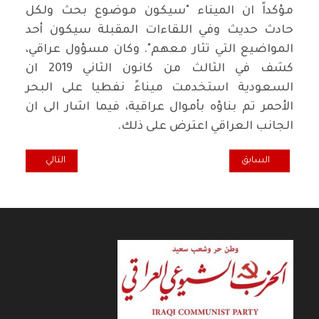
مؤكداً ان الميناء "سيكون موضوع بحث ولكل
حادث حديث وفي اللقاءات المقبلة سيكون أحد
المواضيع التي تثار معهم". وكان مسؤول عراقي،
كشف في الثالث من كانون الثاني 2019 ان
السعودية استخدمت ميناءً نفطيا على البحر
الأحمر تم بناؤه بأموال عراقية، فيما اشار الى ان
الجانب العراقي اعترض على ذلك.
المقال السابق: الشيوعي السوداني يدعو الى قطع الطريق على الانقلاب ال
المقال التالي: ا
السابق
التالي