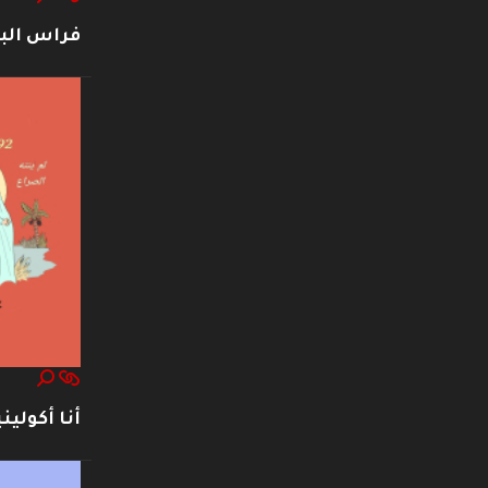
فراس ال
أنا أكوليني