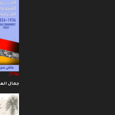
جمال العت