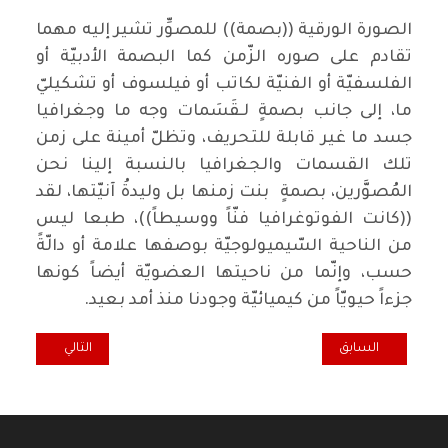
الصورة الورقية ((بصمة)) للمصوِّر تشير إليه مهما
تقادم على صوره الزّمن كما البصمة الأدبيّة أو
الفلسفيّة أو الفنيّة لكاتب أو فيلسوف أو تشكيليّ
ما، إلى جانب بصمةٍ لـقَسَمات وجه ما وجغرافيا
جسد ما غير قابلة للتحريف، وتظلّ أمينة على زمن
تلك القسمات والجغرافيا بالنسبة إلينا نحن
المُصوَّرين، بصمةٍ بنت زمنها بل وليدةُ آنيّتها، لقد
((كانت الفوتوغرافيا فنّاً ووسيطاً))، طبعا ليس
من الناحية السّيميولوجيّة بوصفها علامة أو دالّةً
حسب، وإنّما من ناحيتها العضويّة أيضاً كونها
جزءاً حيويّاً من كيميائيّة وجودنا منذ أمد بعيد.
المقال السابق: ثلاثة جياد
المقال التالي: قر
السابق
التالي