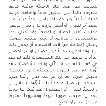
الصورة الورقية ((حقيقيّة)) لأنها غير قابلة
للتّلاعب بها، فيما تلك الرقميّة مزيّفة كونها
مفتوحة دائماً على التغيير حذفاً واضافة، كونها
قابلة أبداً للتّزوير، فقد أجد رأسي يوماً مركَّباً على
جسد آخرٍ لغيري، أو أُكسى بأزياء ما أو تُجرى لوجهي
عمليات تغيير تجميلاً أو تقبيحاً، وقد أجدني يوماً
فرانكشتاين أو هولاكو، أو شيخ عشيرة بكوفيّة
وعقال (كما حلا مرّةً لأحد الأصدقاء أن يفعل ذلك
بي)، وقد أجدني سجيناً وراء قضبان أو بين أحضان
امرأة لا أعرفها، حتّى تلك الشّخصيات كلّها لم تعد
هي كما أنا لم أعد أنا لأنّني وتلك الشّخصيّات قد
زُوِّرنا، لم يعد لصورنا الحقيقيّة وجود شخصيّ
حقيقيّ نُعرف به، أي لم نعد نحن وإنّما صرنا
أشباهنا، بل صرنا ملعوباً بنا، شُوِّهنا (الرأس لي
والجسدُ لغيري، أو العكس)، لقد عُبِث بنا تماماً
بعد أن أصبحت صورنا مَزيدةً ومشروعاً مفتوحاً
على كلّ تبديل أو تنقيح.