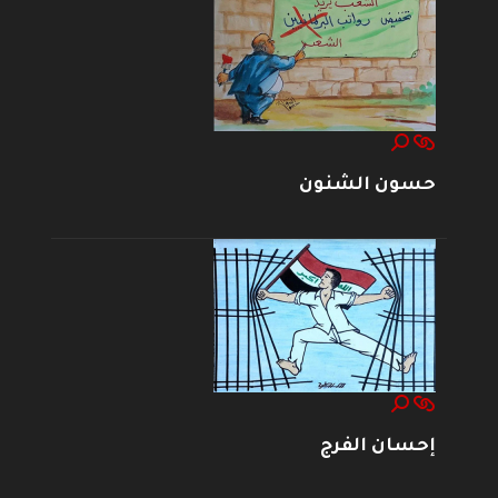
حسون الشنون
إحسان الفرج