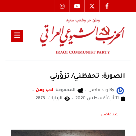
الصورة: تحفظني/ تزوِّرني
By
رعـد فاضل
المجموعة:
ادب وفن
11 آب/أغسطس 2020
الزيارات: 2873
رعـد فاضل