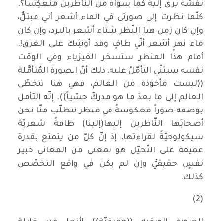
نفسُه يرى إليه كما سواه من النّاظرين منعكِساً؟.
كلّما نظرت إلى صورتي في الماء أشعر أني مبتلٌّ،
وإن كان زمن هذا النّظر شتاء أشعر بالبرد، وإن كان
ماء نهرٍ أشعر أنّي طافٍ وقد أوشِك على الغرق!.
أمام هذا المنظر ستسخر الفيزياء وفي الوقت
نفسه سيثنّي التأمّلُ عليه، ذلك أنّ الصورة المُتأمَّلة
((ليست مأخوذة من العالم، فهي هنا تتخطّى
العالم إلى ما بعدَ ما هو مدركٌ حسّياً)). إنّه التأمل
بوصفه صوراً معكوسةً في منظر تتطلّب منّا نحن
أصحابَها النّاظرين إليها(إلينا) طاقةً شعريّة
سيكولوجيّةً لقراءتها، إذ إنّ كلّ من يتمتع بقدرة
عميقة على التّخيّل هو بمعنى من المعاني خبير
نفسٍ حقيقيٌّ وإن لم يكن في واقع التخصّص
كذلك.
(2)