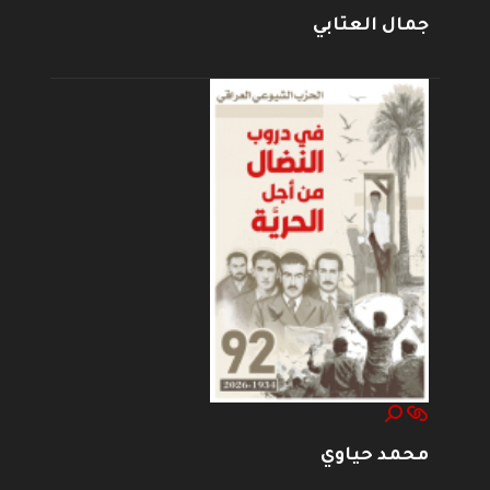
جمال العتابي
محمد حياوي