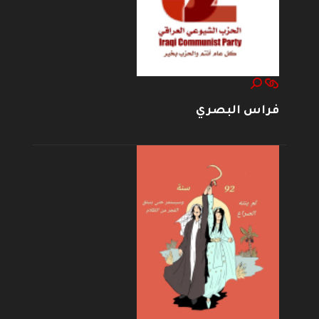
فراس البصري