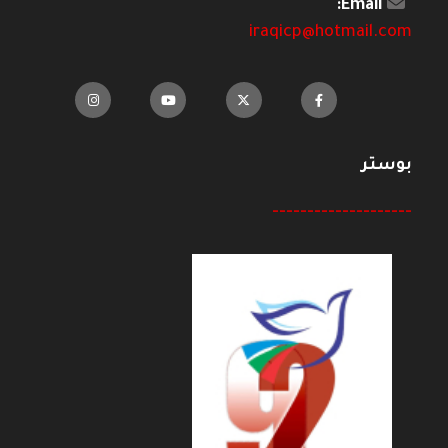
Email:
iraqicp@hotmail.com
بوستر
--------------------