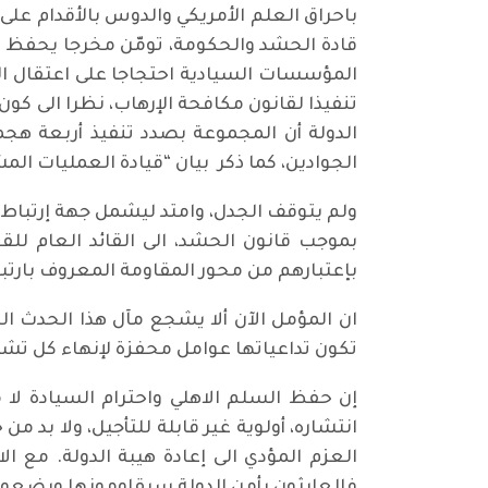
باحراق العلم الأمريكي والدوس بالأقدام على
قادة الحشد والحكومة، تومّن مخرجا يحفظ
المؤسسات السيادية احتجاجا على اعتقال ا
الدولة أن المجموعة بصدد تنفيذ أربعة هجم
الجوادين، كما ذكر بيان “قيادة العمليات الم
ولم يتوقف الجدل، وامتد ليشمل جهة إرتب
بموجب قانون الحشد، الى القائد العام لل
بإعتبارهم من محور المقاومة المعروف بارتب
ان المؤمل الآن ألا يشجع مآل هذا الحدث ا
تكون تداعياتها عوامل محفزة لإنهاء كل تش
إن حفظ السلم الاهلي واحترام السيادة لا 
انتشاره، أولوية غير قابلة للتأجيل، ولا بد 
العزم المؤدي الى إعادة هيبة الدولة. مع 