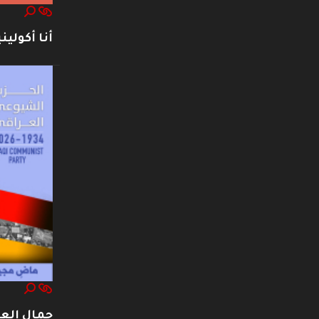
أنا أكوليني
جمال العت