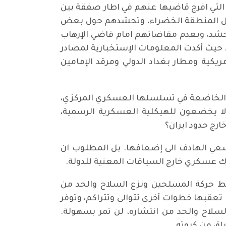
، التي افرج قاضيها عنهم في اطار صفقة بين
اخل المنطقة الخضراء، وتحشدهم حول بعض
حشد، وبعدم مقاضاتهم امام قاضي الإرهاب
ة الإرهاب، نظرا الى كون المخطط الذي كانوا ينوون تنفيذه يقع ضمن المادة 4 إرهاب. حيث أكدت المعلومات الإستخبارية لمصادر
يكية ومطار بغداد الدولي ومرقد الإمامين
 الخاضعة في تسلسلها العسكري المركزي،
 لا يخضعون للهيكلية العسكرية الرسمية،
رج حدود ايران؟
لسعي الهادف الى إضعافها. بل المطلوب ان
ك عسكري خارج السياقات المعنية للدولة.
ضبط حركة المسلحين ونزع السلاح والحد من
ا تعقبها خطوات أخرى تتوالى وتتراكم، وتوفر
لسلاح والحد من انتشاره، لن تمر بسهولة.