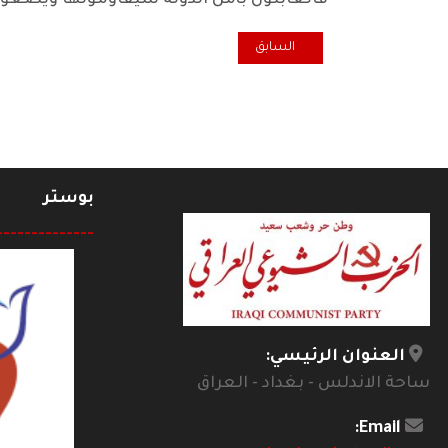
فالعابثون بأمن الدولة سيقاومونها ويضعون
المقال السابق: وفدنا الوزاري في بيروت !
السابق
بوستر
--------------
العنوان الرئيسي:
ساحة الاندلس - بغداد - العراق
Email: