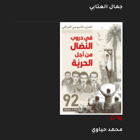
جمال العتابي
محمد حياوي