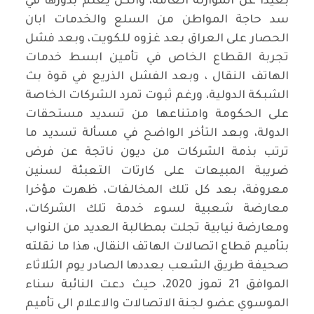
بعيدا عن الموازنة العامة، والكل يعلم بدورها في
سد حاجة المواطن من السلع والخدمات ابان
الحصار على العراق بعد غزوه للكويت، وبعد فشل
تجربة القطاع الخاص في تأمين ابسط خدمات
الهاتف النقال ، وبعد الفشل الذريع في قوة بث
الشبكة الدولية، ورغم ثبوت تمرد الشركات الخاصة
على الحكومة وامتناعها من تسديد مستحقات
الدولة، وبعد التأخر الواضح في مسألة تسديد ما
ترتب بذمة الشركات من ديون ناتجة عن فرض
ضريبة المبيعات على كارتات التعبئة لسنين
معروفة، بعد كل تلك المخالفات، ظهرت مؤخرا
معارضة شعبية لسوء خدمة تلك الشركات،
ومعارضة نيابية تجلت بمطالبة العديد من النواب
بتأميم قطاع اتصالات الهاتف النقال، هذا ما نقلته
صحيفة طريق الشعب بعددها الصادر يوم الثلاثاء
الموافق 21 تموز 2020، حيث دعت النائبة سناء
الموسوي عضو لجنة الاتصالات والاعلام الى تأميم