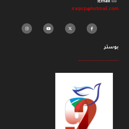
Email:
iraqicp@hotmail.com
بوستر
--------------------