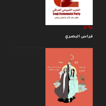
فراس البصري