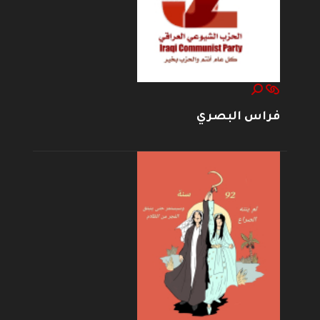
فراس البصري