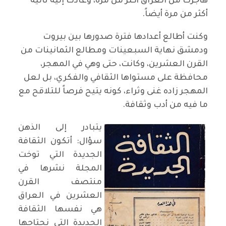
هاجرت من العراق أكثر من مرة، وعادت إليه ثانية
أكثر من مرة أيضاً.
وكنت أطالع أعدادها فترة صدورها بين بيروت
ودمشق نهاية السبعينات ومطالع الثمانينات من
القرن العشرين، وكانت، حتى وهي في المهجر،
محافظة على مستواها الثقافي والفكري، بل لعل
المهجر زاده غنى وثراء، كونه يتيح فرصاً للتلاقح مع
ما فيه من أدب وثقافة.
يتبادر إلى الذهن
سؤال: أتكون الثقافة
الجديدة التي توخت
المجلة نشرها في
منتصف القرن
العشرين في العراق
هي نفسها الثقافة
الجديدة التي نحتاجها