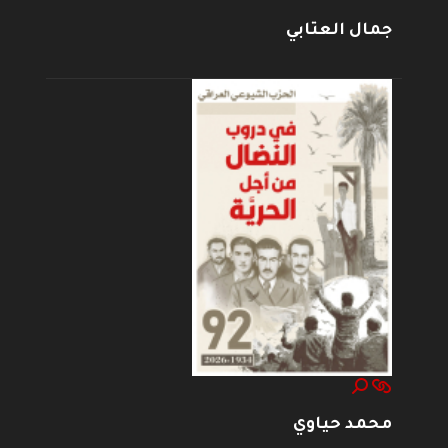
جمال العتابي
محمد حياوي