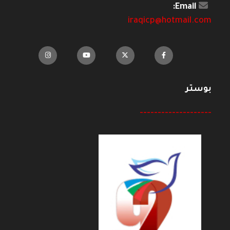
Email:
iraqicp@hotmail.com
بوستر
--------------------