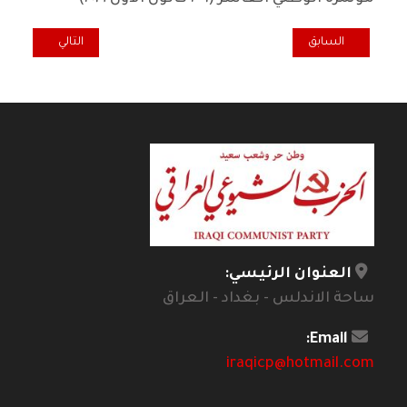
المقال السابق: رائد فهمي : في ذكرى التأسيس نُحيّي الرواد ونستذكر ش
المقال التالي: طر
السابق
التالي
العنوان الرئيسي:
ساحة الاندلس - بغداد - العراق
Email:
iraqicp@hotmail.com