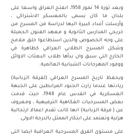
وبعد ثورة 14 تموز 1958، انفتح العراق واسعا على
بلدان ما كان يسمى بالمعسكر الاشتراكي ،
وأرسلت أعداد كبيرة اليها لدراسة فن المسرح من
خريجي المدارس الثانوية و معهد الفنون الجميلة
على وجه الخصوص والذين استطاعوا خلق ملامح
وشكل المسرح الطلابي العراقي كظاهرة في
الخارج التي سبق وان بدأها طلاب البعثات الاوائل
ووفود المهرجانات الشبابية العالمية.
ويحفظ تاريخ المسرح العراقي (لفرقة الزبانية)
ريادتها عندما زارت الجنود المرابطين على الجبهة
العسكرية في القدس عام 1948، حيث قدمت
بعض المسرحيات الفكاهية الترفيهية ، ومعروف
عن ( فرقة الزبانية) انها كانت تقدم اعمالا ارتجالية
هزلية وتعتمد على ابتكار الممثل بالدرجة الاولى.
على مستوى الفرق المسرحية العراقية ايضا التي