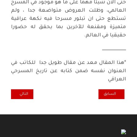
حتى الان شيئا مهما على ما هو موجود في المسرح
العالمي، وظلت العروض متواضعة جدا ، ولم
تستطع حتى ان تبلور مسرحا فيه نكهة عراقية
متميزة ومقنعة للآخرين بما يحقق له حضورا
حقيقيا في العالم.
ــــــــــــــــــــــــــ
*هذا المقال معد عن مقال طويل جدا للكاتب في
العنوان نفسه ضمن كتابه عن تاريخ المسرحي
العراقي
المقال السابق: الفنان فخري عرب..38 عاما من العمل مع المسرح والإذاعة والتلفزيون
المقال التالي: رسال
السابق
التالي