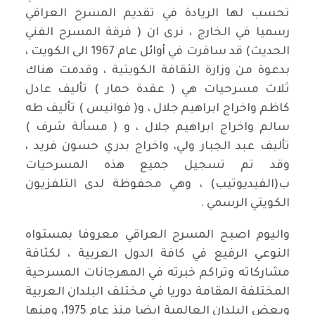
تحسب لها الريادة في تقديم المسرح العراقي
رسميا في الخارج ، نرى ان ( فرقة المسرح الفني
الحديث) قد سافرت في أوائل عام 1967 الى الكويت ،
بدعوة من وزارة الثقافة الكويتية ، وقدمت هناك
ثلاث مسرحيات هي ( عقدة حمار ) تأليف عادل
كاظم واخراج ابراهيم جلال ، و( فوانيس ) تأليف طه
سالم واخراج ابراهيم جلال ، و ( مسألة شرف )
تأليف عبد الجبار ولي، واخراج بدري حسون فريد ،
وقد تم تسجيل جميع هذه المسرحيات
ب(الفيديوتيب) ، وهي محفوظة لدى التلفزيون
الكويتي الرسمي .
واليوم اصبح المسرح العراقي معروفا بمستواه
النوعي الرفيع في كافة الدول العربية ، لكثافة
مشاركاته وتراكم خبرته في المهرجانات المسرحية
المختلفة المقامة دوريا في مختلف البلدان العربية
وبعض البلدان العالمية ايضا منذ عام 1975، ومنها