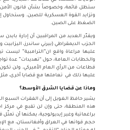
ستظل قائمة، وخصوصاً بشأن قانون الأمن ال
وتزايد القوة العسكرية للصين. وستحاول إد
الضغط على الصين.
ويقدّر العديد من المراقبين أن إدارة بايد
الجزب الديمقراطي (بيرني ساندرز، اليزابيت
عليها مراعاة واقع ان”الترامبية” ليست تيا
والخطابات العامة، حول “تهديدات” عدة تواج
قطاعات من الرأي العام الأميركي. ولن تكو
عليها ذلك في تعاملها مع قضايا أخرى، مثل ا
وماذا عن قضايا الشرق الأوسط؟
هذه المنطقة، حتى وإن لن تقبع في مركز اه
براغماتية وغير إيديولوجية، يمكنها أن تمثّل
حجم قواتها في العراق وأفغانستان، مع الإبق