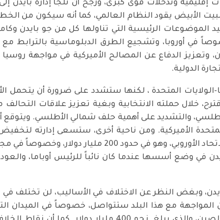
إقليمية وتدخلات قوى كبرى، ورجح أن تلجأ إدارة بايدن إل
بيت الأبيض يقود النظام العالمي، كما أنه سيكون من الخط
الموضوعات الرئيسية التي تناولها كل من جو بايدن وكامال
صاً في أوروبا، وتشجيع الطرق الدبلوماسية بالترابط مع الح
ون، وتعزيز الدفاع عن المصالح الأميركية في مواجهة روسي
جارة الدولية.
ا-الولايات المتحدة ، لكنها ستشدد على ضرورة أن يتحمل ال
ترح، خلال حملته الانتخابية وبغية تعزيز علاقات التحالف 
أطلسي، والتشديد على أهمية حلف شمالي الأطلسي. ويتوقع أن
لمتحدة الأميركية. ومن ناحية أخرى، ستسعى إدارته لتخفيض 
الولايات المتحدة في علاقاتها التجاربة مع الاتحاد الأورو
ايدن في وضع أسسها عندما كان نائباً للرئيس أوباما، والعو
يدن، وبغض النظر عن الاختلاف في الأساليب، لن تختلف في ال
المواجهة مع هذا البلد ستتواصل، خصوصاً في الميدان ال
الولايات المتحدة في علاقاتها التجارية مع الصين، والذي يبلغ ن