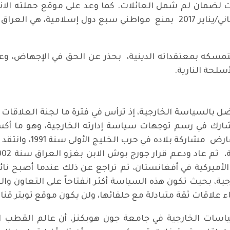
لضمان لم شمل العائلات. كما وعد على موقع حملته الانتخ
المرسوم الذي أصدره ترامب في 28 كانون الثاني/يناير 2017 بمنع مواطني س
تمسكه بمعتقداته الدينية، بحذر عن الحق في الإجهاض، و
سلحة النارية.
ضل بالسياسة الخارجية، إذ ترأس في فترة ما لجنة العلاقات
 ويشارك في رسم توجهات سياسة إدارته الخارجية، وهو ما أك
القضايا الدولية لم تكن
جية، بحيث تكون هذه السياسة أكثر انفتاحاً على التعاون و
ء علاقات ثقة متبادلة مع حلفائها، ولن يكون موقع تويتر قن
ياسات الخارجية في جامعة جون هوبكنز، أن عالم القطب 