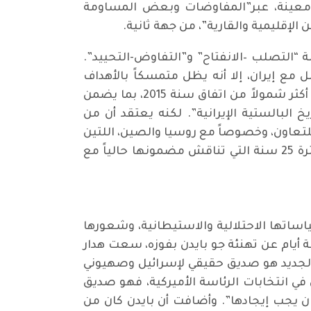
نتهاج سياسة معينة، عبر”المفاوضات وبعض المساومة
الإقليمية والقارية”، من جهة ثانية.
 “التصلب –الانفتاح” و”التفاوض-التحييد”.
 مع إيران، إلا أنه يظل متمسكاً بالأهداف
المنشودة، أي منع إيران من امتلاك سلاح نووي وجلب زعمائها إلى طاولة المفاوضات للتوصل إلى اتفاق أكثر شمولاً من اتفاق سنة 2015، بما يضمن
البالستية الإيرانية”. لكنه يعتقد أن من
تعاون، وخصوصاً مع روسيا والصين، اللتين
تسعيان إلى إقامة عالم متعدد الأقطاب، كما ستستفيد من الشراكة الاستراتيجية الجديدة الممتدة لفترة 25 سنة التي تناقش مضمونها حالياً مع
ساتها الاحتلالية والاستيطانية، وشعورها
 أيام عن تهنئة جو بايدن بفوزه، سعت هدار
 الجديد هو صديق حقيقي لإسرائيل وصهيوني
ن في انتخابات الرئاسة الأميركية، فهو صديق
ن يجب إيجادها”. وأضافت أن بايدن كان من