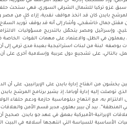
راطي. وإذ ستتجنب إدارته أن تعيد التزامها في سورية، خصوص
ذي سبق غزو تركيا للشمال الشرقي السوري، فهي ستحث حلفا
رشح بايدن كان قد اتخذ مواقف نقدية، إزاء كلٍ من مصر 
تل جمال خاشقجي، وأشار إلى أنه قد يوقف توريد السلاح إلى
ج، وإسرائيل ومصر يتحمّل بالتدريج مسؤوليات الالتزام
عملون في الظل، والاعتماد على مهمات القوات الخاصة في 
ارات بوصفه لبنة من لبنات استراتيجية بعيدة مدى ترمي إلى
 بالتالي، على تشجيع دول عربية وإسلامية أخرى على أن ت
يخشون من انفتاح إدارة بايدن على الإيرانيين، على أن الد
الذي توصلت إليه إدارة أوباما، إذ يشير برنامج المرشح بايد
ى الالتزام به، مع انتهاج دبلوماسية حازمة ودعم حلفاء الول
لمنطقة”. بيد أن بيير بهلوي، مدير قسم الأمن والعلاقات ا
علاقات الإيرانية-الأميركية بعمق في عهد جو بايدن. صحيح أن ه
يات الأساسية للسياسة التي انتهجها أسلافه في البيت الأ