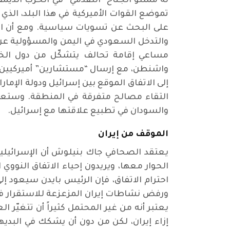
له ممثلو الجناح “التقدمي” في الحزب الديمق
تموضع القوات الأميركية في هذا البلد، ال
على البحث عن تسويات سياسية. ومع أن الم
والتدخل السعودي في اليمن والمسؤولية عن مق
مساعي إقامة تحالف يتشكّل من دول الخلي
واشنطن، مع إرسال “مستشارين” أميركيين ي
إلى الاتفاق الموقع بين إسرائيل ودولة الإم
التقاء مصالح متفرقة في المنطقة. وستعمل،
والسودان في تطبيع علاقتها مع إسرائيل.
الموقف من إيران
يعتقد الصحافي جاك بنيلوش أن الإسرائيليين 
الحوار معها، ويريدون إحياء الاتفاق النووي 
احترام الاتفاق، فإن الرئيس بايدن سيعود إل
ورفض نشاطات إيران المزعزعة للاستقرار في ا
يعتبر أنه من غير المحتمل كثيراً أن تتغيّر ال
إزاء إيران، لكن من دون أن يشكك في البديه