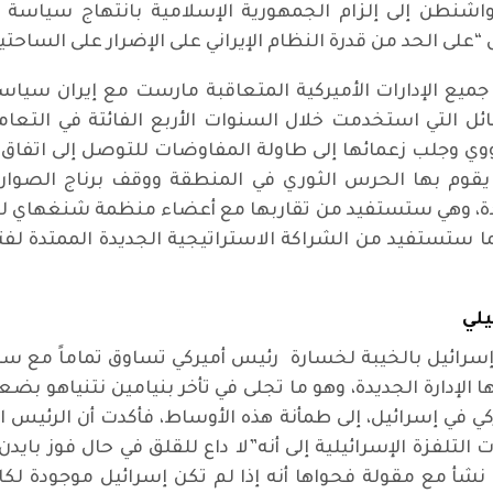
ولتين في سنة 1979، تسعى واشنطن إلى إلزام الجمهورية الإسلامية با
على الحد من قدرة النظام الإيراني على الإضرار على الساحتين 
جميع الإدارات الأميركية المتعاقبة مارست مع إيران سياسة
ل التي استخدمت خلال السنوات الأربع الفائتة في التعامل
قوم بها الحرس الثوري في المنطقة ووقف برناج الصواريخ 
دة، وهي ستستفيد من تقاربها مع أعضاء منظمة شنغهاي لل
يلي
إسرائيل بالخيبة لخسارة رئيس أميركي تساوق تماماً مع سيا
إدارة الجديدة، وهو ما تجلى في تأخر بنيامين نتنياهو بضعة
كي في إسرائيل، إلى طمأنة هذه الأوساط، فأكدت أن الرئيس
التلفزة الإسرائيلية إلى أنه”لا داع للقلق في حال فوز بايد
شأ مع مقولة فحواها أنه إذا لم تكن إسرائيل موجودة لكا