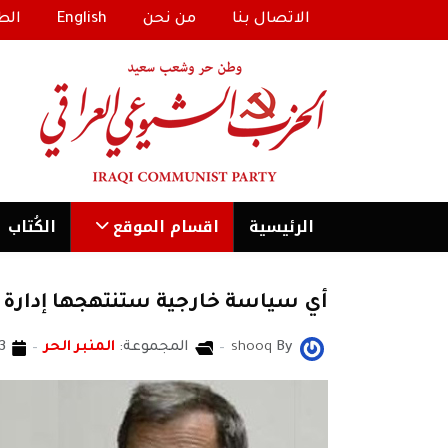
الاتصال بنا
من نحن
English
الط
الرئیسية
اقسام الموقع
الكُتاب
أي سياسة خارجية ستنتهجها إدارة ج
By
shooq
المجموعة:
المنبر الحر
13 كانون1/