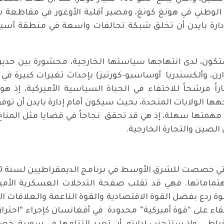
وطني في هونغ كونغ، ومصير أقلية الأوغور في مقاطعة شي
ارة بايدن أن تخلق شبكة تحالفات واسعة في منطقة آسيا 
ن ستكون، لدى انتهاجها سياستها الخارجية، محشورة بين حد
 وارن، وألكسندريا أوساسيو-كورتيز) بإحداث تغيرات كبيرة ف
راً مرشحاً للاختفاء في الحياة السياسية الأميركية، إذ 
هها الولايات المتحدة، بحيث سيكون أمام إدارة بايدن أن 
ن مهمتها سهلة، إذ هي قد تحقق نجاحاً في قضايا مثل ال
لصين والتجارة الخارجية.
تماماتها. فهي قد تقلب صفحة التدخلات العسكرية الأمير
 قوة ردع بفضل القوة الاقتصادية والقوة الناعمة والعلاقات ال
اء على “قوة أميركية” محدودة في أفغانسان كإجراء “احترازي