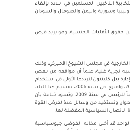
ابية الناخبين المسلمين في بلاده بإلغاء
بع دول إسلامية، هي العراق وليبيا وسورية واليمن والصومال والسودان
عن حقوق الأقليات الجنسية، وهو يريد فرض
 الخارجية في مجلس الشيوخ الأميركي، وذلك
سبه تجربة غنية، علماً أن مواقفه من بعض
 متسقة دوماً. فهو عارض مشاركة بلاده في حرب الخليج الأولى سنة 1991، وانتقد إدارة بيل كلينتون لترددها الأولي في استخدام
القوة العسكرية لوقف المذابح في البوسنة، ثم عاد ودعم قرار جورج بوش الابن بغزو العراق سنة 2002، واقترح، في سنة 2006، تقسيم هذا البلد،
ودعا، في سنة 2008، إلى زيادة حجم القوات الأميركية في أفغانستان، ثم تراجع عن ذلك عندما أصبح نائباً للرئيس في سنة 2009. وتسود قناعة بأن
الحوار، وتستفيد من وسائل عدة لفرض القوة
اة الاتصال السياسية المفضلة لها.
الواحد قد أخلى مكانه لفوضى جيوسياسية