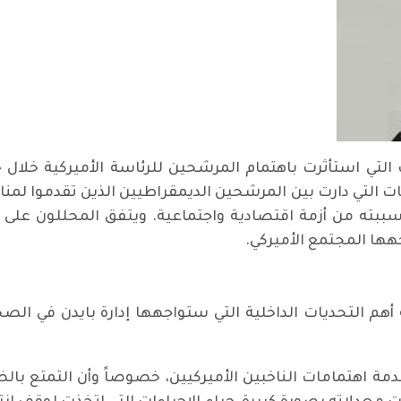
لتي استأثرت باهتمام المرشحين للرئاسة الأميركية خلال 
1 % من زمن النقاشات التي دارت بين المرشحين الديمقراطيين الذين تقد
تشار الواسع لجائحة كوفيد 19 وما سببته من أزمة اقتصادية واجتماعية. ويتفق ا
جهها المجتمع الأميركي.
هم التحديات الداخلية التي ستواجهها إدارة بايدن في الصح
فيد 19 الصحة في مقدمة اهتمامات الناخبين الأميركيين، خصوصاً وأن ال