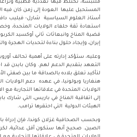
ملتبسة، تختلط فيها تعددية قطبية ونزاعات 
المستحيل عليها العودة إلى زمن كان فيه ال
أستاذ العلوم السياسية شارل- فيليب دافيد 
استعادة ثقة حلفاء الولايات المتحدة، وخصو
قضية المناخ وانبعاثات ثاني أوكسيد الكرب
إيران، وإيجاد حلول بناءة لتحديات الهجرة والت
وعليه، ستؤكد إدارته على أهمية تحالف أوروب
التعهد بتقديم الدعم لهم. وكان بايدن قد اق
لتأكيد تعلق بلاده بالصداقة ما بين ضفتي ال
هنغاريا وبولونيا، في عهده دعم الولايات ا
إلى اتفاقية المناخ في باريس، التي شارك ب
الهيئات الدولية التي احتقرها ترامب.
وبحسب الصحافية غزلان كوندا، فإن إدراة با
الصين. صحيح أنها ستكون أقل عدائية، لكن 