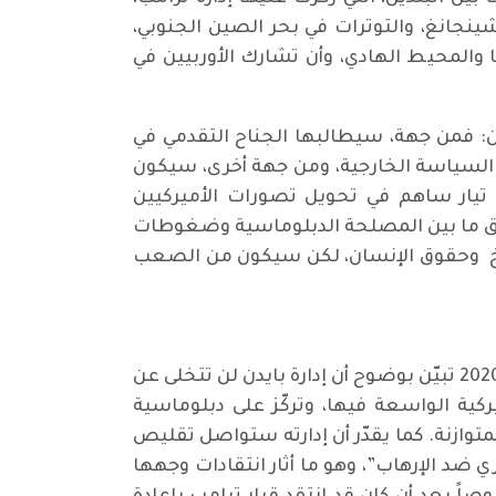
نجانغ، والتوترات في بحر الصين الجنوبي،
والمحيط الهادي، وأن تشارك الأوربيين في
ين: فمن جهة، سيطالبها الجناح التقدمي في
ي السياسة الخارجية، ومن جهة أخرى، سيكون
هو تيار ساهم في تحويل تصورات الأميركيين
توفق ما بين المصلحة الدبلوماسية وضغوطات
مناخ وحقوق الإنسان، لكن سيكون من الصعب
يشير حافظ الغويل إلى أن الفقرات السبع التي خصصت للشرق الأوسط في برنامج الديمقراطيين لسنة 2020 تبيّن بوضوح أن إدارة بايدن لن تتخلى عن
كية الواسعة فيها، وتركّز على دبلوماسية
متوازنة. كما يقدّر أن إدارته ستواصل تقليص
 ضد الإرهاب”، وهو ما أثار انتقادات وجهها