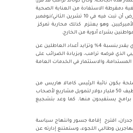
شار هذه الجائحة. وكان دونالد ترامب قد قرر،
خفق في إلغاء قانون إصلاح نظام الرعاية الصحية الذي أقرته إدارة باراك أوباما، في سنة 2010، بغية دمقرطة الاستفادة من العناية الصحية
وعُرف باسم “أوباما كير”، إفراغ هذا القانون من جوهره، وطرحه على المحكمة العليا التي كان من المفترض أن تبت فيه في 10 تشرين الثاني/نوفمبر
إلى تكريس هذا الإصلاح وتوسيع نطاق الاستفادة منه، ليشمل 97 % من الأميركيين. وهو يعتزم كذلك محاربة تمركز
مواطنين بشراء أدوية من الخارج.
أما الاقتصاد، فسيمثل الميدان الأصعب بالنسبة لإدارة بايدن، في ظل معاناة البلاد من انكماش اقتصادي يقدر بنسبة 4% وتزايد أعداد العاطلين عن
بي الذي فرضه ترامب، وبزيادة الضرائب على
 المستدامة، والاستثمار في الخدمات العامة
تسلحة بكون نائبة الرئيس كامالا هاريس من
الأقليات الاتنية، إذ يعود أصل أبيها إلى جامايكا وأصل أمها إلى الهند. وهو وعد، خلال حملته الانتخابية، بتوظيف 50 مليار دولار لتمويل مشاريع لأصحاب
دل فائدة منخفض لدعم برامج يستفيدون منها. كما وعد بتشجيع
 جدران، اقترح إقامة جسور وانتهاج سياسة
مهاجرين وطالبي اللجوء، وستمتنع إدارته عن