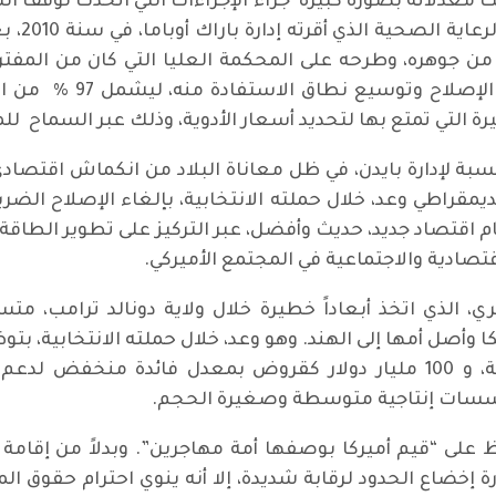
عت معدلاته بصورة كبيرة جراء الإجراءات التي اتخذت لوقف انت
بعد أن أ
2020. وسيسعى جو بايدن 
رة التي تمتع بها لتحديد أسعار الأدوية، وذلك عبر السماح لل
مقراطي وعد، خلال حملته الانتخابية، بإلغاء الإصلاح الضري
م اقتصاد جديد، حديث وأفضل، عبر التركيز على تطوير الطاقة
تصادية والاجتماعية في المجتمع الأميركي.
ي، الذي اتخذ أبعاداً خطيرة خلال ولاية دونالد ترامب، م
البشرة السوداء عبر شراكات عامة- وخاصة، و 100 مليار دولار كقروض بمع
مؤسسات إنتاجية متوسطة وصغيرة الحجم.
لى “قيم أميركا بوصفها أمة مهاجرين”. وبدلاً من إقامة
 إخضاع الحدود لرقابة شديدة، إلا أنه ينوي احترام حقوق ال