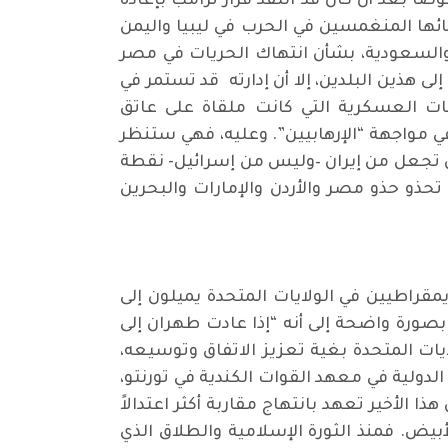
اً بعد أن كان قد انتقد قرار ترامب بإعادة
ئها المنغمسين في الحرب في ليبيا واليمن
والسعودية، بشأن انتهاك الحريات في مصر
 هذين البلدين، إلا أن إدارته قد تستمر في
ات العسكرية التي كانت ملقاة على عاتق
مواجهة “الإرهابيين”. وعليه، فهي ستنظر
 أن تجعل من إيران –وليس من إسرائيل- نقطة
حذو حذو مصر والأردن والإمارات والبحرين
يمقراطيين في الولايات المتحدة يميلون إلى
ن بصورة واضحة إلى أنه “إذا عادت طهران إلى
ايات المتحدة بغية تعزيز الاتفاق وتوسيعه،
لدولية في معهد القوات الكندية في تورنتو،
ذا الأخير تعهد بانتهاج مقاربة أكثر اعتدالاً
بيض. فمنذ الثورة الإسلامية والطلاق الذي