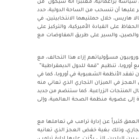
ى سياسة براغماتية، معتبراً أنه سيكون من
ر عليها أن تنسحب من الساحة الدولية، حدد
ا هاريس، خلال حملتيهما الانتخابيتين، في
فاظ على القيادة الأميركية، والتركيز على
ا والصين، والسير على طريق المفاوضات مع
أوروبيون مسؤولياتهم إزاء هذا التحالف، مع
مع أوروبا، تنظيم “قمة للدول الديمقراطية”
 تفقد الأنظمة الشعبوية في أوروبا، كما في
العجز في الميزان التجاري الذي تعاني منه
بي، وهو في حدود 200 مليار دولار، وخصوصاً في مجال المنتجات الزراعية. كما ستنضم من جديد
دة إلى عضوية منظمة الصحة العالمية، وإلى
عمق كثيراً عن إدارة ترامب في تعاملها مع
تجاري، وذلك بغية خفض العجز الذي تعانيه
حو 400 مليار دولار. كما أن نقاط الخلاف بين البلدين، التي ركّزت عليها إدارة ترامب،