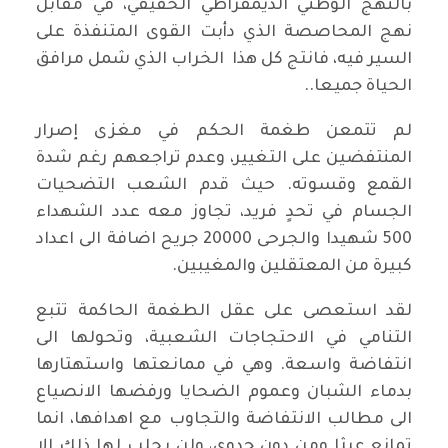
بالنهج الوطني الديمقراطي الحقيقي، في مقابل
نهج المحاصصة الذي دأبت القوى المتنفذة على
السير فيه، فانتج كل هذا الخراب الذي شمل مرافق
الحياة جميعا..
لم تتمعن طغمة الحكم في مغزى إصرار
المنتفضين على التغيير، وعدم تراجعهم رغم شدة
القمع وقسوته. حيث قدم الشعب التضحيات
الجسام في تحدٍ فريد، تجاوز معه عدد الشهداء
500 شهيدا والجرحى 20000 جريح اضافة الى اعداد
كبيرة من المعتقلين والمغيبين.
لقد استعصى على عقل الطغمة الحاكمة تتبع
التنامي في الاحتجاجات الشعبية، وتحولها الى
انتفاضة واسعة. وهي في ممانعتها واستهتارها
بدماء الشبان وعموم الضحايا ورفضها الانصياع
الى مطالب الانتفاضة والتجاوب مع اهدافها، انما
تمانع عبثا ومن دون جدوى، ولن يجلب لها ذلك الا