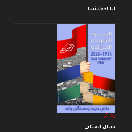
أنا أكولينينا
جمال العتابي