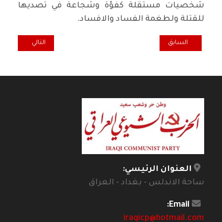
شخصيات مستقلة كفؤة وشجاعة في تصديها
للقتلة ولطغمة الفساد والافساد.
المقال السابق: وقفة رياضية.. اتحاد كرة القدم ..اخطاء ومخالفات!
المقال التالي: خا
السابق
التالي
العنوان الرئيسي:
ساحة الاندلس - بغداد - العراق
Email:
iraqicp@hotmail.com