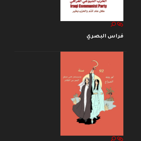
فراس البصري