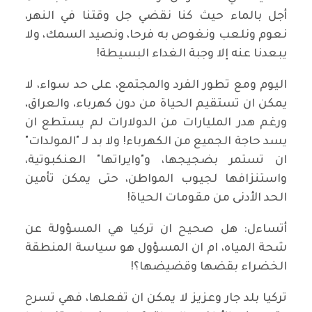
أجل بالماء حيث كنا نقضي جل وقتنا في النهر،
نعوم ونلعب ونغوص به فرحا، ونصيد السمك، ولا
يبعدنا عنه إلا وجبة الغداء البسيطة!
اليوم ومع تطور الفرد والمجتمع، على حد سواء، لا
يمكن ان تستقيم الحياة من دون كهرباء، والعراق،
ورغم هدر المليارات من الدولارات لم يستطع ان
يسد حاجة الجميع من الكهرباء! ولا بد لـ "المولدات"
ان تستمر بضجيجها، و"وايراتها" العنكبوتية،
واستنزافها لجيوب المواطن، حتى يمكن تأمين
الحد الأدنى من مقومات الحياة!
أتساءل: هل صحيح ان تركيا هي المسؤولة عن
شحة المياه، ام ان المسؤول هو سياسة المنطقة
الخضراء بقضها وقضيضها؟!
تركيا بلد جار وعزيز لا يمكن ان تفعلها، فهي تسرح