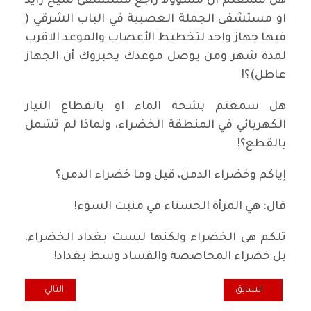
هل سمعتم ان مسؤولا راجع مستشفى شيخ زايد
او مستشفى الجملة العصبية في الباب الشرقي (
فيها جهاز واحد لتخطيط الأعصاب والموعد الاقرب
لمدة شهر ومن يوصل موعدك يخبروك أن الجهاز
عاطل)؟!
هل سمعتم بشحة الماء او بانقطاع التيار
الكهربائي في المنطقة الخضراء، ولماذا لم تشمل
بالقطع؟!
إياكم وخضراء الدمن، قيل وما خضراء الدمن؟
قال: هي المرأة الحسناء في منبت السوء!
تلكم هي الخضراء ولكنها ليست بغداد الخضراء،
بل خضراء المحاصصة والفساد وسط بغداد!
المقال السابق: همسة... آه وچم آه يا مدينة الموصل
المقال التالي: خار
السابق
التالي