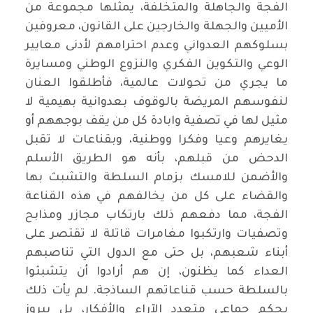
الفجة والجاهلة والمتخلفة، يمثلها مجموعة من
الأميين والجهلة والخارجين على القانون، معروفين
بسلوكهم العدواني وعدم احترامهم لأدنى معايير
الوعي والتكوين الفكري والنزوع الوطني ومسايرة
ما يجري من تحولات عالمية، فأطلقوا العنان
لنفوسهم المريضة بالوقوف بعدوانية بهيمية لا
مثيل لها في تصفية وابادة كل من يقف بوجههم أو
يغايرهم وعيا وفكرا ووطنية، وبقناعات لا تقبل
الدحض من قبلهم، بأنه هو الطريق الأسلم
والأضمن للامسك بزمام السلطة والتشبث بها
والقضاء على كل من يخالفهم في هذه القناعة
الفجة، مما دفعهم ذلك بارتكاب مجازر ومذابح
وتصفيات وارتكبوا مغامرات قاتلة لا تقتصر على
أبناء شعبهم، بل حتى مع الدول التي تناصبهم
العداء كما يظنون، إن هم أرادوا أن يتشبثوا
بالسلطة حسب قناعاتهم الساذجة. لم يأت ذلك
بحكم جماعي متعدد الآراء والأفكار، بل ببروز