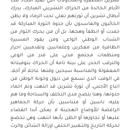
تشرين المظفرة والمحاولات التي تعيد أمجاد تلك
الأيام الخالدة من الحراك التشريني المبارك، يدرك
أبطال تشرين أن ثورتهم تغلي تحت الرماد ولا يظن
الخائبون والفاسدون بأن جذوة الثورة المباركة قد
خمدت أو انطفأ وهجها، بل أن من يحرك الثوار من
الشباب الوطني الواعي ومن يقود المسيرة
الظافرة من مفكرين وعلمانيين وتقدميين احرار
ومنظمات مجتمع مدني على قدر من الوعي
والترقب الحذر، على بينة تامة أن الحراك بتوقيتاته
المعقولة والمناسبة سيحين وقتها عاجلا أم آجلا،
في الوقت الذي نسمع من ذيول وخونة الوطن من
اتباع الأجنبي، أن ثورة تشرين قد انتهت وتم اخماد
جذوتها، وهنا يتضح مدى التخلف والسذاجة وما هم
عليه، ناسين أو متناسين بأن حركة الجماهير
الرافضة للأوضاع الهجينة لا يمكن أبدا القضاء
عليها أو تجاوزها أو الظن بأنها انتهت وهي تخضع
لحركة التاريخ والتغيير الحتمي لإزالة الشائن والرث