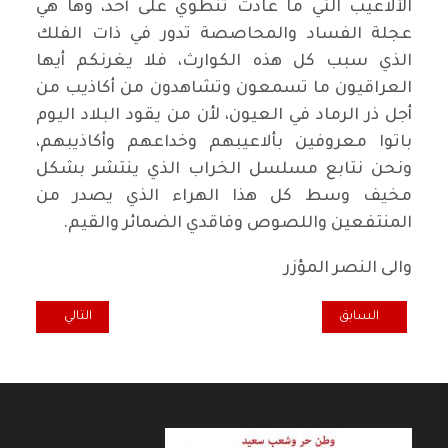
الألاعيب التي ما عادت تنطوي على أحد، وها هي
عجلة الفساد والمحاصصة تدور في ذات الفلك
الذي سبب كل هذه الكوارث، فلا يغرنكم أيها
العراقيون ما تسمعون وتشاهدون من أكاذيب من
أجل ذر الرماد في العيون، لأن من يقود البلاد اليوم
باتوا معروفين بألاعيبهم وخداعهم وأكاذيبهم،
ونحن نتابع مسلسل الخراب الذي ينتشر بشكل
مخيف وسط كل هذا الهراء الذي يصدر من
المنتفعين واللصوص وفاقدي الضمائر والقيم.
والى النصر المؤزر
المقال السابق: التوجهات السياسية العامة
المقال التالي: ن
السابق
التالي