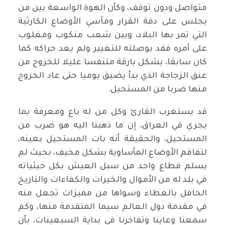
متواصل ودون توقف، وكأن الهوة الواسعة بين من
يجلس على دفة القرار ومآسي الأوضاع الكارثية
التي تمر بها البلاد، وبين شعب منكوب ومغلوب
على أمره فقد بوصلته للتغيير ولم يعد حراكه كما
كان سابقا، يشكل بارقة متنفسا عليلا للخروج من
عنق الزجاجة الذي بدأ يضيق يوميا حتى عاد الخروج
منها ضربا من المستحيل.
قد يستغرب القارئ وكل من له باع ومعرفة بما
يجري في العراق، إن ما ذهبنا اليه هو ضرب من
المستحيل، والحقيقة أنه بات المستحيل بعينه،
لتفاقم الأوضاع المأساوية بشكل مخيف، بحيث لم
يسلم قطاع واحد من سبل العيش بكل حيثياته
في بلد له من الأموال والخيرات والكفاءات والتاريخ
الحافل بالعطاء وسواها من مميزات تجعل منه
في مقدمة دول العالم سيما المتقدمة منها، وكم
سمعنا وعاينا وتفاخرنا في بداية السبعينات، بأن