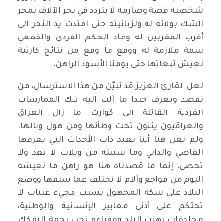
شخصية فضة وصارمة لا يتردد في نحر الآلاف بمجر
الشك بولائه له ولزبانيته حتى امتدت يد النحر الى
أقرب المقربين له وعاد الحكم الفردي والقمعي
سمة ملازمة له ووقع ما وقع من نتائج كارثية
نعيش تبعاتها حتى يومنا الأسود الراهن.
لعل القارئ العزيز قد تبيّن من هذا الاسترسال، من
نقصد ويعرف جيدا ما آلت اليه تلك الممارسات
الفردية القاتلة الى كوارث ما زال العراق
والعراقيون يئنون تحت وطأتها ومن هول وبالها.
ولم نعن هنا أننا نعيد ذات الأحداث التي يعرفها
القاصي والداني وما سببته من ويلات لا تعد ولا
تحصى، إنما ما قصدناه هنا هو راهن ما نعيشه
اليوم من فواجع وآلام لا تختلف عما سبقها ووضع
البلاد على سكة المجهول بسبب مجيء عينات لا
تحتكم على أدنى معايير الإنسانية والوطنية،
مخلوقات رهنت البلد وفقراءه تحت رحمة التفكك