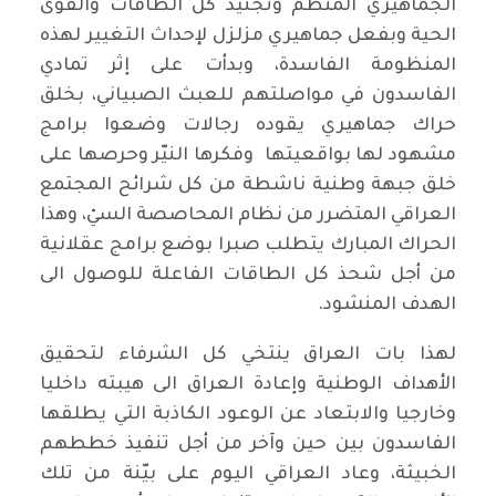
الجماهيري المنظم وتجنيد كل الطاقات والقوى
الحية وبفعل جماهيري مزلزل لإحداث التغيير لهذه
المنظومة الفاسدة، وبدأت على إثر تمادي
الفاسدون في مواصلتهم للعبث الصبياني، بخلق
حراك جماهيري يقوده رجالات وضعوا برامج
مشهود لها بواقعيتها وفكرها النيّر وحرصها على
خلق جبهة وطنية ناشطة من كل شرائح المجتمع
العراقي المتضرر من نظام المحاصصة السيْ، وهذا
الحراك المبارك يتطلب صبرا بوضع برامج عقلانية
من أجل شحذ كل الطاقات الفاعلة للوصول الى
الهدف المنشود.
لهذا بات العراق ينتخي كل الشرفاء لتحقيق
الأهداف الوطنية وإعادة العراق الى هيبته داخليا
وخارجيا والابتعاد عن الوعود الكاذبة التي يطلقها
الفاسدون بين حين وآخر من أجل تنفيذ خططهم
الخبيثة، وعاد العراقي اليوم على بيّنة من تلك