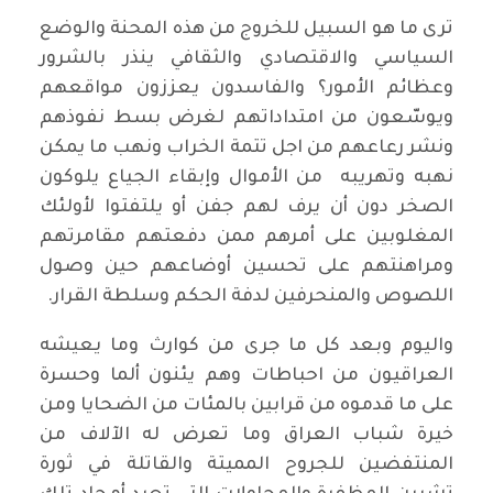
ترى ما هو السبيل للخروج من هذه المحنة والوضع
السياسي والاقتصادي والثقافي ينذر بالشرور
وعظائم الأمور؟ والفاسدون يعززون مواقعهم
ويوسّعون من امتداداتهم لغرض بسط نفوذهم
ونشر رعاعهم من اجل تتمة الخراب ونهب ما يمكن
نهبه وتهريبه من الأموال وإبقاء الجياع يلوكون
الصخر دون أن يرف لهم جفن أو يلتفتوا لأولئك
المغلوبين على أمرهم ممن دفعتهم مقامرتهم
ومراهنتهم على تحسين أوضاعهم حين وصول
اللصوص والمنحرفين لدفة الحكم وسلطة القرار.
واليوم وبعد كل ما جرى من كوارث وما يعيشه
العراقيون من احباطات وهم يئنون ألما وحسرة
على ما قدموه من قرابين بالمئات من الضحايا ومن
خيرة شباب العراق وما تعرض له الآلاف من
المنتفضين للجروح المميتة والقاتلة في ثورة