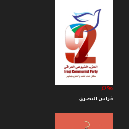
فراس البصري