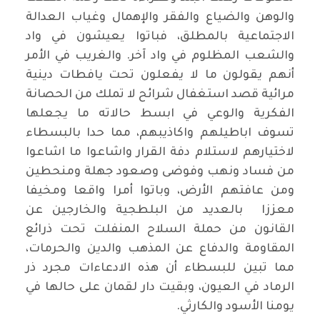
والوهن والضياع والفقر والإهمال وغياب العدالة
الاجتماعية بالمطلق، فباتوا يعيشون في واد
والشعب المظلوم في واد آخر. والغريب في الأمر
أنهم يقولون ما لا يفعلون تحت يافطات دينية
مرائية قصد استغفال شرائح لا تملك من الحصانة
الفكرية والوعي في ابسط حالاته ما يجعلها
تسوف اباطيلهم واكاذيبهم، مما حدا بالبسطاء
لاختيارهم لاستلام دفة القرار واشاعوا ما اشاعوا
من فساد ونهب وفوضى وصعود جهلة ومنحطين
ومن عافتهم الأرض، وباتوا أمرا واقعا ومخيفا
معززا بالعديد من البلطجية والخارجين عن
القانون من حملة السلاح المنفلت تحت ذرائع
المقاومة والدفاع عن المذهب والدين والحرمات،
مما تبين للبسطاء أن هذه الادعاءات مجرد ذر
الرماد في العيون، وبقيت دار لقمان على حالها في
يومنا الأسود والكارثي.