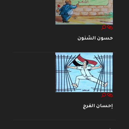
حسون الشنون
إحسان الفرج