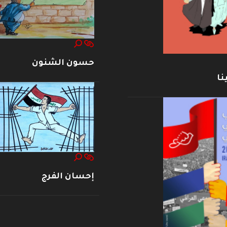
حسون الشنون
نا
إحسان الفرج