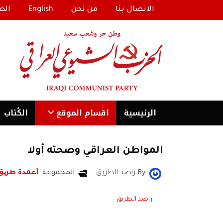
الاتصال بنا
من نحن
English
الط
الرئیسية
اقسام الموقع
الكُتاب
المواطن العراقي وصحته أولا
By
راصد الطريق
المجموعة:
آعمدة طری
راصد الطريق