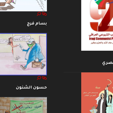
بسام فرج
بصري
حسون الشنون