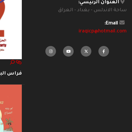
العنوان الرئيسي:
ساحة الاندلس - بغداد - العراق
Email:
iraqicp@hotmail.com
فراس ال