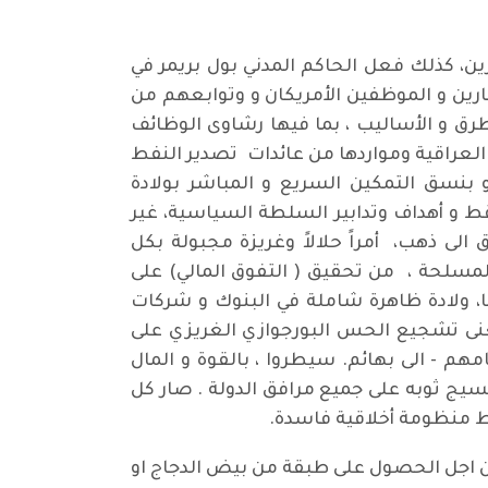
ين، كذلك فعل الحاكم المدني بول بريمر في
ارين و الموظفين الأمريكان و وتوابعهم من
رق و الأساليب ، بما فيها رشاوى الوظائف
العراقية ومواردها من عائدات تصدير النفط
 بنسق التمكين السريع و المباشر بولادة
قط و أهداف وتدابير السلطة السياسية، غير
ى ذهب، أمراً حلالاً وغريزة مجبولة بكل
مسلحة ، من تحقيق ( التفوق المالي) على
نا، ولادة ظاهرة شاملة في البنوك و شركات
معنى تشجيع الحس البورجوازي الغريزي على
هم - الى بهائم. سيطروا ، بالقوة و المال
يج ثوبه على جميع مرافق الدولة . صار كل
ط منظومة أخلاقية فاسدة.
من اجل الحصول على طبقة من بيض الدجاج او