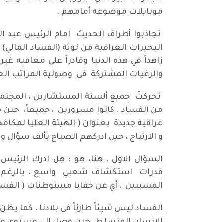
موبايلات موضوعة أمامهم .
تجاذبوا أطراف الحديث امام الرئيس عبد المه
البحيرات العراقية من لوثة (الفساد المالي)
زاهداً في هذه الدنيا وقادراً على معاقبة غ
والرغبات المشتركة في وصولية المراتب الع
تحركتْ جميع ألسنة المستشارين ، المجتمعين
من الفساد . كانوا مسرورين ، جميعاً، حين حل
عراقية جديدة بعنوان ( الهيئة العليا لمكافح
و الارتياح ، حين ادركهم الصباح بألف سؤال و
السؤال الاول ، هنا، هو : هل ادرك الرئيس
قدرات استكشاف شعبي واسع ، بالرغم م
المسببين ، أي عن خفايا مستوطنات ( الفساد
الفساد ليس شيئاً طارئاً في بلادنا ، كما يظن