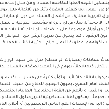
بتشكيل اللجنة العليا لمكافحة الفساد او من خلال إعلانه 
 من أوراق تقريرية مختارة ، عن أشكال الفساد من دون الإشارة ال
لا توجد أية سلّة في اي دائرة او مؤسسة حكومية لا تتقبل ن
اكثر من أوراق موضوعة على منضدته ، او لقاء تمشية معامل
 دون الرشوة . كما يتحول عن طريق الرشى حق المواطن ال
كانت أفواههم مملوءة ً بمال حرام . حتى اذا كانت العملية ا
 نشاطات (عصابات الواسطة) تنزل على جميع الوزارات بمظ
 يتجلى فيها،لاحقاً، دورهم في التمهيد لصفقات الفساد المال
رجوازية القديمة) أثّرت و تؤثّر، كثيراً، على مسارات الفساد و 
نكشف امام الجميع ، بعيون الجميع، للدفاع عن سيف الفساد
ِّين و التدين و بأنهم من القوة الاجتماعية العالية، المتمسك
اء ، جميعاً، يملكون لغة سنسكريتية لتبرير مدلول الفساد و
البراءة) لإسكات اخلاق الناس الأرسطويين أو أخلاق الناس ال