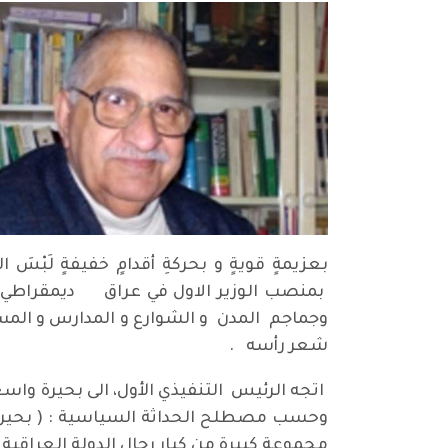
بعزيمةٍ قويةٍ و بحركةِ أقدامٍ خفيفةٍ لَبْ
بمنصب الوزير الاول في عراق ديمقراطي مثق
وجماجم المدن و الشوارع و المدارس و المس
شعر رأسه .
اتجه الرئيس التنفيذي الأول، الى بحيرة واس
وحسب مصطلح الحداثة السياسية : ( بحيرة ا
مجموعة كبيرة من كبار رجال الدولة العراقية