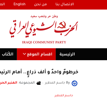
الاتصال بنا
من نحن
English
الط
الرئیسية
اقسام الموقع
الكُتاب
خرطومٌ واحدٌ و ألف ذراعٍ.. أمام الر
By
جاسم المطير
المجموعة:
المنبر الحر
جاسم المطير