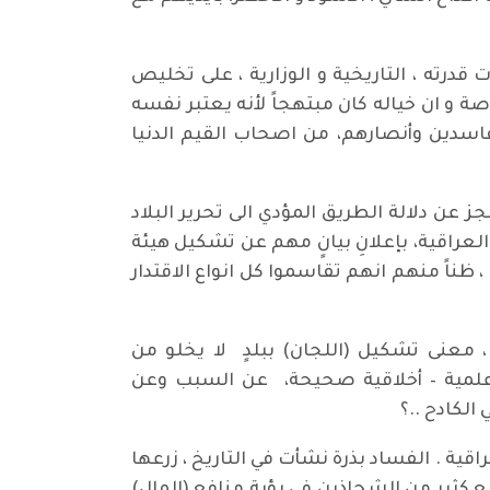
قدرته ، التاريخية و الوزارية ، على تخليص
صة و ان خياله كان مبتهجاً لأنه يعتبر نفسه
الفاسدين وأنصارهم، من اصحاب القيم الدنيا
عن دلالة الطريق المؤدي الى تحرير البلاد
العراقية، بإعلانِ بيانٍ مهم عن تشكيل هيئة
 ظناً منهم انهم تقاسموا كل انواع الاقتدار
، معنى تشكيل (اللجان) ببلدٍ لا يخلو من
مية – أخلاقية صحيحة، عن السبب وعن
لكادح ..؟
اقية . الفساد بذرة نشأت في التاريخ ، زرعها