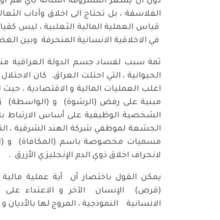
دون ان يشعر المسروقة اسنانه بأي همّ او 
الفلاسفة ، بل تحتاج الى اخلاق وآداب الثعا
قياس العملية المالية الثعلبية ، ليس كقيا
في الاخلاقية الانسانية المنحرفة وبين الغضبي
الحيوانية ، التي احتلت العراق. كان الاحتلا
اغلب العمليات المالية و الاقتصادية ، حيث
مبنية على رفض (الرشوة) و (الواسطة) زاع
الشخصية الوظيفية على أساس الارتباط بالف
الجشعة لموظفي شركة الهند الشرقية ، الت
مسميات مخصوصة باسم (المكافاة) و (اله
لانحراف اخلاق ذوي الدم الإنجليزي الأزرق .
يمكن القول باختصار أن أية عملية مالية
(قرص) الإنسان الآخر و الاعتداء على 
الانسانية النموذجية ، المروج لها بالأديان و 