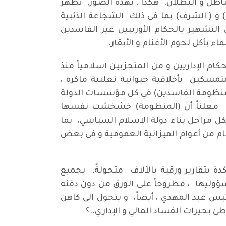
اطل و البطلان. هكذا ، بهذه الصور، تظهر
و ( الشرف) بما في ذلك الشجاعة الذئبية
التشهير بالحكام الأوربيين غير الفاسدين
ء بأكل لحوم الأغنام و الأبقار.
م الإداريين و من المتحزبين اسلامياً منذ
لمتمسكين بأخلاقية حيوانية ثعلبية ماكرة ،
(منظومة الفاسدين) في كل مؤسسات الدولة
ماني معلناً أن (المنظومة) خشخشت نفسها
الفاسدين ، بكل مراحل بناء دولة الاسلام السياسي، بما
عام من أعوام الميزانية العمومية و في بعض
دة بتقارير ورقية بالآلاف متحولةً، بجميع
سؤوليها ، مطروحاً على الورق من دون دفنه
يس عبد المهدي ، أيضاً، و يتحول الى كاهن
 بحيرات الفساد المالي و الإداري..؟