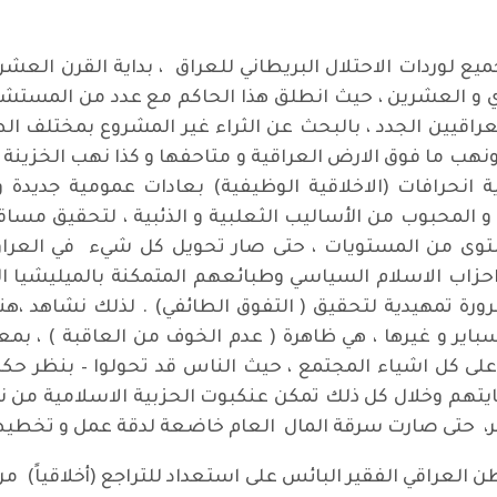
يع لوردات الاحتلال البريطاني للعراق ، بداية القرن العشر
لحادي و العشرين ، حيث انطلق هذا الحاكم مع عدد من المستش
راقيين الجدد ، بالبحث عن الثراء غير المشروع بمختلف الط
هب ما فوق الارض العراقية و متاحفها و كذا نهب الخزينة 
نحرافات (الاخلاقية الوظيفية) بعادات عمومية جديدة و
و المحبوب من الأساليب الثعلبية و الذئبية ، لتحقيق مسا
توى من المستويات ، حتى صار تحويل كل شيء في العراق ال
حزاب الاسلام السياسي وطبائعهم المتمكنة بالميليشيا ال
ضرورة تمهيدية لتحقيق ( التفوق الطائفي) . لذلك نشاهد ،ه
كسباير و غيرها ، هي ظاهرة ( عدم الخوف من العاقبة ) ، ب
على كل اشياء المجتمع ، حيث الناس قد تحولوا – بنظر حكام
يتهم وخلال كل ذلك تمكن عنكبوت الحزبية الاسلامية من نس
جر، حتى صارت سرقة المال العام خاضعة لدقة عمل و تخطي
ن العراقي الفقير البائس على استعداد للتراجع (أخلاقياً) 