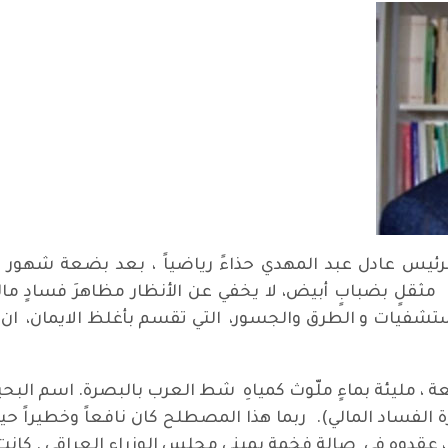
سَ الرئيس عادل عبد المهدي حذاءً رياضياً ، بعد بضعة شهور 
لٍ بضبابٍ أبيض، لا يخفي عن الأنظار مظاهرَ فسادٍ مالي
تشفيات و الطرق والجسور، التي تقسم بأغلظ الايمان، ان ا
عة ، مليئة بماءٍ ملّوث كمياهِ شط العرب بالبصرة. اسم الب
لفساد المالي). ربما هذا المصطلح كان نافعاً وخطيراً حي
 ، عقدوه في صالة فخمة بمبنى مجلس الوزراء العراقي . كانت 