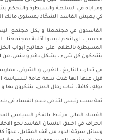
الانسان المتسلط حين وصل الى مستوى من ال
ومزاياه في السلطة والسيطرة والتحكم بشؤو
كي يعيش الفاسد الشحّاذ بمستوى مالك ال
الفاسدون في مجتمعنا و بكل مجتمع ليسو
فحسب، اي انهم ليسوا أقلية بمجتمعنا . ا
المسيطرة بالظلام على مفاتيح ابواب الخزائن
ينتهكون كل شيء ، بشكل دائم و حتمي، من اج
في تجارب التاريخ ، الغربي و الشرقي، ممارسا
قيل عنها انها غدت سمة عامة للسياسة الح
دولهِ ، كافة، ثياب رجال الدين، يتنكرون بها
ثمة سبب رئيسي لتنامي حجم الفساد في بلد مثل
الفساد المالي مرتبط بالفكر السياسي المه
انحراف في اخلاق الانسان الفاسد نحو الاخل
وسائل سرقة الدود من أنف المقابل، عدوّاً ك