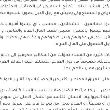
فهم و العقل و الحياة تساوى فيه كثير من رجال الدين مع 
ن البشر. لذلك تطلّع الساهرون في الطبقات الاجتماعية 
ارض و المصنع وكي يعيش مع رجل الدين بصورة شبحية مض
ا مشابهين للشحاذين ، فحسب ، اي ليسوا أقلية بالمجت
نهم ليسوا بائسين، محبين لنهب المال العام والخاص ، و 
 ، يدور في عقولهم و بين صفوفهم و مؤيديهم ، محرك اوتومات
ل الحصول على المال الحرام .
ت كثيرة عن الفساد تحوّلت من اشكاليةٍ حكوميةٍ الى دلالةٍ عا
ديثة، خصوصاً في دول العالم المتخلف حيث العالم العربي
 و يسترون ممارساتهم بها.
 العراق المعاصر . كثير من الإحصائيات و التقارير الدولية 
يمن . ربما مرتبط ايضا بصفات ليست إنسانية أصلاً ، اي
اقية الحيوانية. الانسان الفاسد هو الشكل الاعلى من نمو
ان او صديقاً ،او القيام بدجل من نوع ما قادر على سرقة تخ