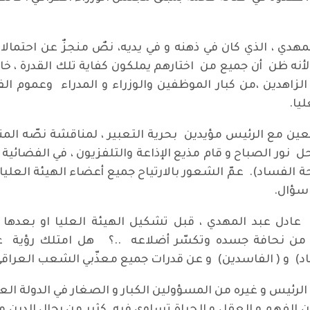
دي ، الذي كان في ذهنه و في يديه، نصٌ منجزٌ عن احتمالات 
 لأنه ظن أن جميع من اختارهم يملكون كفاية تلك القدرة ، خا
ير الزاهدين ،من كبار الموظفين والوزراء و المدراء وعموم 
ليا.
 مع الرئيس مؤيدين بحرية التعبير ، لمناقشة نصّه المنجز 
 نور الصباح و قام مذيع الإذاعة والتلفزيون ، في الفضائية 
ة الفساد). عمّ الشعور بالارتياح جميع أعضاء الهيئة العليا ،
 سؤال.
 عادل عبد المهدي ، قبل تشكيل الهيئة العليا او بعدها 
ن نحافة جسده وتكسّر أضلاعه ..؟ هل امتلك رؤية عل
) و ( الفاسدين) و عن قدرات جميع معذّبي الشعب العراقي ا
 الرئيس و غيره من المسؤولين الكبار و الصغار في الدولة العر