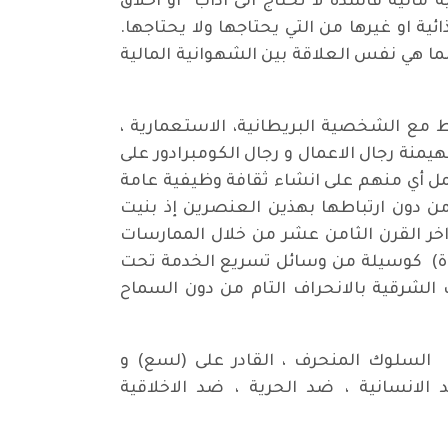
مالية فاسدة لا تحتاج الى آداب او اخلاق
ئية او غيرها من التي يحتاجها ولا يحتاجها.
ما هي نفس العلاقة بين الشهوانية المالية
 نشأ هذا الجسم في ضوء الترابط مع الشخصية البريطانية، الاستعمارية ،
هيمنة رجال الاعمال و رجال الكومبرادور على
عمل أي منهم على انشاء ثقافة وظيفية عامة
ن دون ارتباطها بهذين العنصرين إذ بنيت
اخر القرن الثامن عشر من خلال الممارسات
شوة) كوسيلة من وسائل تسريع الخدمة تحت
شرقية بالانحراف التام من دون السماح
 السلوك المنحرف ، القادر على (لسع) و
انسانية ، ضد الحرية ، ضد الاخلاقية