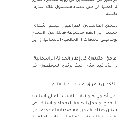
كثير من الشحاذين في رؤية منافع (المال)
العليا الى جني حصاد محصول تلك البذرة ،
اعفة.
مع. الفاسدون العراقيون ليسوا شقاة ،
حسب ، بل انهم مجموعة هائلة من الاشباح
يكي لانتهاك ( الاخلاقية الانسانية ) ، بل
مةٍ، متبلورة في إطار الحداثة الرأسمالية ،
 جزء كبير منه ، حيث يرتدي الموظفون في
تؤكد ان العراق افسد بلد بالعالم.
 من أصولٍ حيوانية. الفساد المالي اساسه
ذج الخداع و حمل الصفة الدهماء و استخلاص
م أسنان صناعية ، من فم صديقه او عدوه، من