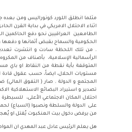
مثلما انطلق اللورد كونوراليس ومن بعده جم
اثناء الاحتلال الامريكي في بداية القرن ا
الطامعين العراقيين نحو دفع الحاكمين الع
الحكومية والسماح بقبض أثمانها و دفعها ون
. من تلك اللحظة سادت و انتشرت تعددية ا
الرأسمالية الإسلامية، بأصناف من المكروه 
المتوقفة بأية نقطة من النقاط او باي مس
مستويات الحلال، ايضاً، حسب عقول قادة ا
المجتمع و الدولة . صار ( التفوق المالي) 
تصدير و استيراد البضائع الاستهلاكية الا
احتلال المكان الاجتماعي الأعلى، للسيطرة 
على الدولة والسلطة ونصبوا (السباع) لحما
من يرفض دخول بيت العنكبوت يُقتل او يُه
هل يعلم الرئيس عادل عبد المهدي ان المواط