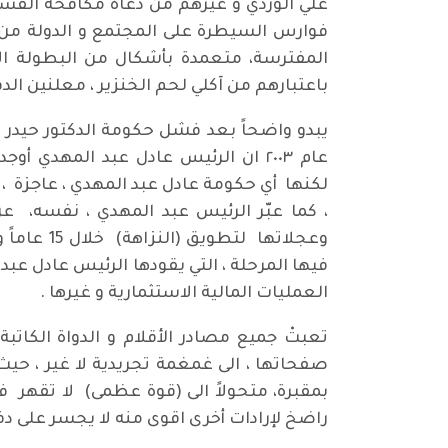
علي الوردي و غيرهم من دعاة مكافحة الفسا
فوارس السيطرة على المجتمع و الدولة من 
المفترسة، متعمدة بأشكال من البطولة الاخ
باعتبارهم من آكلي لحم الخنزير ، معلنين الدف
يبدو واضحاً بعد فشل حكومة الدكتور حيدر ا
عام ٢٠٠٣ ان الرئيس عادل عبد المهدي
لكنها أي حكومة عادل عبد المهدي ، عاجزة
، كما عبّر الرئيس عبد المهدي ، نفسه، ع
وعجلاتها
فيها المرحلة ، التي يقودها الرئيس عادل عب
العمليات المالية الاستثمارية و غيرها .
تعبتْ جميع مصادر الأقلام و الدواة الكاتب
صفحاتها ، الى غمغمة تجريدية لا غير ، حيث
بمقبرة، متحولاً الى (قوة عظمى) لا تقهر ف
راضخ لإرادات أخرى اقوى منه لا يجسر على دف