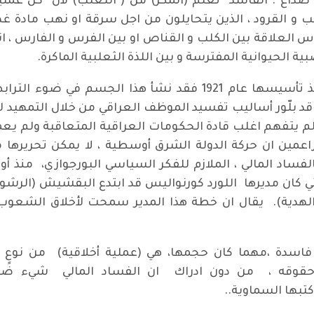
صداع . الفاسد تعلّم (المكر) من ( الثعلب) لأن كل عملية 
لب و القرود ، الذين يتحايلون من اجل سرقة او نهب مادة غذا
س العلاقة بين الكلب و القناص او بين الفرس و الفارس ، ان
ة الحيوانية المفترسة و بين اللذة الثعلبية الماكرة.
ثمة سبب لفساد جسم الدولة العراقية منذ تأسيسها عام 1921 فقد
ل قد بلّور أساليب تفسيد الموظف العراقي من خلال التمهيد ل
 لم يتفهم اغلب قادة الحكومات العراقية المتعاقبة ولم ي
مين ان حركة الدولة الشرق أوسطية ، لا يمكن تحريرها م
ساد المالي ، الملازم للفكر السياسي البورجوازي، منذ أو
ي كان مديرها اللورد كورنواليس قد ابتدع البقشيش (الر
دية). يقال ان خطة هذا المدير سمحت لأخلاق الشعوب ال
 فاسدة ،مهما كان حجمها، هي (عملية أخلاقية) من نوعٍ
حقوقه ، من دون ادراك ان الفساد المالي شيء ضد ال
كتبها السماوية..