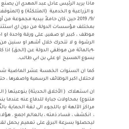
ماذا يريد الرئيس عادل عبد المهدي ان يصنع 
/9/ 2019 حين كان حاملاً بيديه مجموعة
بمختلف مؤسسات الدولة من دون اي استثناء . 
موظف ، كبير او صغير، على ورقة واحدة او 
الرشوة و لا تتحرك خلال أشهر او سنين من
٩٠بالمائة من موظفي الدولة عن (الحق) اذا 
يسوع المسيح او علي بن ابي طالب.
كما ان السنوات الخمسة عشر الماضية شهدتْ
لاحتلال اكبر الوظائف الرسمية واصغرها ، حتى
ان استهلاك ( الأخلاق الحديثة) بنوعيتها ( البو
متنوع) بمحاولات جبارة للدفاع عنه عندما ي
مراكز الآلهة او باللجوء الى لغة الحماية بالد
، انكشف ، فساد ذمته ، بالعالم اجمع . هؤل
ليحصلوا بسرعة البرق على تعميم يحمل لقب ( 