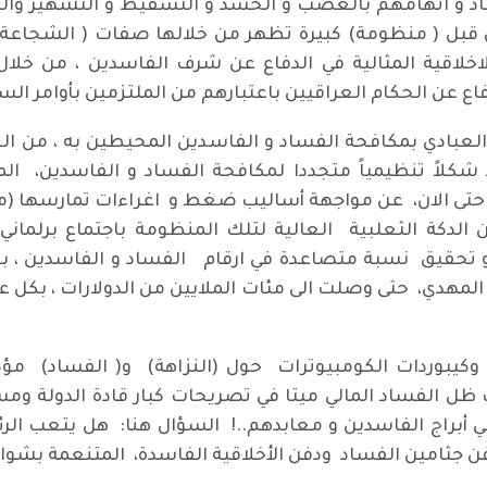
د و اتهامهم بالغضب و الحسد و التسقيط و التشهير والب
قبل ( منظومة) كبيرة تظهر من خلالها صفات ( الشجاعة) 
لاقية المثالية في الدفاع عن شرف الفاسدين ، من خلال 
اع عن الحكام العراقيين باعتبارهم من الملتزمين بأوامر السما
لعبادي بمكافحة الفساد و الفاسدين المحيطين به ، من الحكا
 أوجد شكلاً تنظيمياً متجددا لمكافحة الفساد و الفاسدين، ا
 ، حتى الان، عن مواجهة أساليب ضغط و اغراءات تمارسها 
ن الدكة الثعلبية العالية لتلك المنظومة باجتماع برل
 لتطويق (النزاهة) خلال 15 عاماً و تحقيق نسبة متصاعدة في ارقام الفساد و 
د المهدي، حتى وصلت الى مئات الملايين من الدولارات ، بكل 
ة وكيبوردات الكومبيوترات حول (النزاهة) و( الفساد) مؤك
 ظل الفساد المالي ميتا في تصريحات كبار قادة الدولة وم
ي أبراج الفاسدين و معابدهم..! السؤال هنا: هل يتعب الرئ
ن جثامين الفساد ودفن الأخلاقية الفاسدة، المتنعمة بشواطئ