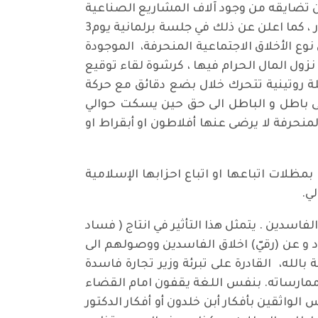
عن تضايقه من وجود آلاف المشاريع الصناعية
و الزراعية و الخدمية (المتلكئة) و (المتوقفة) عن العمل ،بما كلفتها المقدرة بأكثر من ثلاثمائة مليار دولار ، كما اعلن عن ذلك في جلسة برلمانية يوم3
ى نوع الأخلاق الاجتماعية المنحرفة، الموجودة
زول المال الحرام فيها ، كرشوة لقاء توقيع
ة روتينية تتحرك خلال بضع دقائق مع حركة
ى باطل و الباطل الى حق حين يسكت حوالي
لمنحرفة لا يرضى عنها أفلاطون او أبقراط او
لات اتباعها او اتباع احزابها الإسلامية
ي.
الفاسدين . يتمثل هذا التأثير في انتاج ( فساد
 و عن (رقيّ) اخلاق الفاسدين ووصولهم الى
ة بالله، القادرة على تبرئة وزير تجارة فاسدة
 ممارساته. بنفس اللغة يقفون امام القضاء
واثقين بأفكار أبن خلدون أو أفكار الدكتور