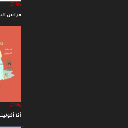
فراس ال
أنا أكوليني