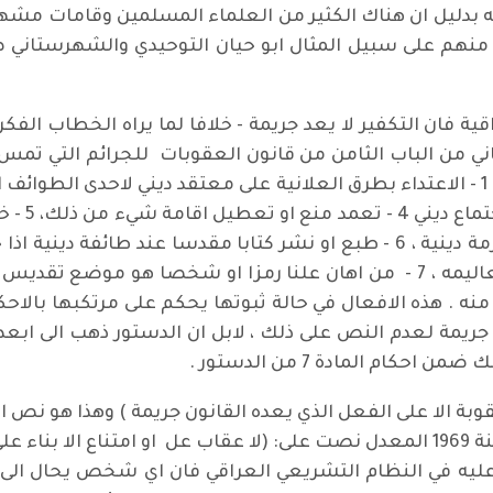
ه بدليل ان هناك الكثير من العلماء المسلمين وقامات مش
ى، منهم على سبيل المثال ابو حيان التوحيدي والشهرستاني
قية فان التكفير لا يعد جريمة - خلافا لما يراه الخطاب ال
ني من الباب الثامن من قانون العقوبات للجرائم التي تمس
على على ا
شعائر طائفة دينية او رمزا او شيئا اخر له حرمة دينية ، 6 - طبع او نشر كتابا
 منه . هذه الافعال في حالة ثبوتها يحكم على مرتكبها بال
عد جريمة لعدم النص على ذلك ، لابل ان الدستور ذهب الى ابع
م المادة 7 من الدستور .
نص المادة 1 من قانون العقوبات رقم 111 لسنة 1969 المعدل نصت على: (لا عقاب عل 
عليه في النظام التشريعي العراقي فان اي شخص يحال الى م