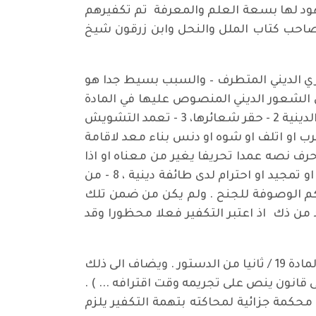
هود لها بسعة العلم والمعرفة تم تكفيرهم
 صاحب كتاب الملل والنحل وابن زرقون شيخ
فكري الديني المتطرف – والسبب بسيط جدا هو
 الشعور الديني المنصوص عليها في المادة
372، ونص على الافعال التي تعد جرائم وهي: 1 - الاعتداء بطرق العلانية على معتقد ديني لاحدى الطوائف الدينية 2 - حقر شعائرها، 3 - تعمد التشويش
قامة طائفة دينية او على حفل او اجتماع ديني 4 - تعمد منع او تعطيل اقامة شيء من ذلك، 5 - خرب او اتلف او شوه او دنس بناء معد لاقامة
 مقدسا عند طائفة دينية اذا حرف نصه عمدا تحريفا يغير من معناه او اذا
استخف بحكم من احكامه او اي شيء من تعاليمه ، 7 - من اهان علنا رمزا او شخصا هو موضع تقديس او تمجيد او احترام لدى طائفة دينية ، 8 - من
احكم الوصوفة للجنح . ولم يكن من ضمن تلك
د من ذك اذ اعتبر التكفير فعلا محظورا وقد
وحيث (ان لا جريمة ولا عقوبة الا بنص ، ولا عقوبة الا على الفعل الذي يعده القانون جريمة ) وهذا هو نص المادة 19 / ثانيا من الدستور . ويضاف الى ذلك
او امتناع الا بناء على قانون ينص على تجريمه وقت اقترافه ... ) .
حكمة جزائية لمحاكته بتهمة التكفير يلزم