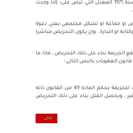
قاضيها الحكم بالبراءة استنادا لنص المادة 182 / ب من قانون اصول المحاكمات الجزائية رقم 23 لسنة 1971 المعدل التي تنص على: (اذا وجدت
شخص او جماعة او تشكل مجتمعي يعني دعوة
كتابة او اشارة . وان يكون التحريض مباشرا
ع الجريمة بناء على ذلك التحريض ، فاذا ما
1– من حرض على ارتكابها فوقعت بناء على ذلك التحريض). وهذا الشريك يعتبره فاعلا القانون فاعلا للجريمة بحكم المادة 49 من القانون ذاته
ير ، ويحصل القتل بناء على ذلك التحريض
المقال التالي: الثائر الغائب.. الحا
التالي