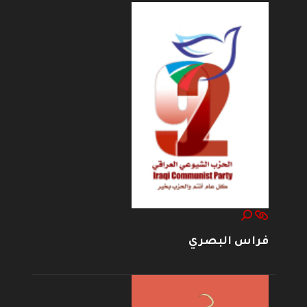
فراس البصري