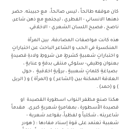
كان موقفه طالحاً ، ليس صالحاً، مع حبيبته. حضر
ذهنها الانساني - الفطري ، ليجتمع مع ذهن شاعر،
ناصح ، فصيح اللسان الشعري - الاخلاقي.
هذه كانت مواصفات المصادفة، بين المرأة
المنكسرة في الحب و الشاعر الباحث عن اختياراتٍ
و اختباراتٍ شعبيةٍ كشرطٍ من شروطِ ولادةِ قصيدةٍ
بعنوان وظيفي- سلوكي منتقى بدقةٍ و عنايةٍ ،
بصياغةِ كلماتٍ شعبيةٍ ، برؤيةٍ اخلاقيةٍ ، حول
العلاقة الممكنة بين (الشاعر ) و (المرأة ) و ( الريل
) و (حمد) .
هكذا صنع مظفر النواب اسطورة القصيدة او
قصيدة الأسطورة ، بمغامرةٍ شعريةٍ كبرى. مقدماً
شاعريته ، شكلياً و لفظياً، بقواعد شعرية -
شعبية تعتمد على قوة إسناد مفادها : ( هودر