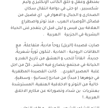
بمنطقِ وعقلِ و خُلقِ الكاتب الإنكليزي وليم
شكسبير ، او حتى في دوامة انتقال سكان
الصحارى و الجبال و الاهوار في اي فضيل من
فضائل الأوصياء العرب ، منذ توتر واصطراع
العلاقة بين قيس و ليلى قبل ان يتفجر غنى الحياة
البشرية في الجزيرة العربية .
صارت قصيدة (الريل) روحاً ماديةً، متفاعلةً، مع
الطاقات الروحية – المادية ، لتكون ثورةً شعريةً،
جديدةً، انقاذاً للحب و العشق من تاريخ الغدر و
الخيانة في مجتمع يتصارع فيه البشر ، كلٌ من اجل
غلبة المصير الفردي . كانت القصيدة المظفرية
في جوهرها ( مبداً) من مبادئ إنسانيةٍ – وسطيةٍ،
خاليةً من التوتر و الاخلاقية العنفية، المسترشدة
بعنتريات بن شداد وتصوراته عن مكارم الاخلاق
العربية..!