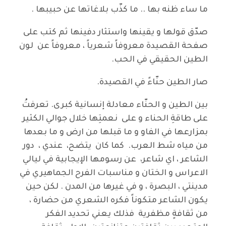
ما ساء ظنه بها .. ما كذّب بلاغاتها عن حبيبها .
صدّق قولها و يقينها واستثار دفينها ثم كتب على
صفحة القصيدة معروفاً شعرياً ، معروفاً عن لون
الطين الحقيقي في الحب.
صار الطين حنّاءً في القصيدة.
بين الطين و الحنّاء معادلة إنسانية كبرى. تعرفتُ
على طاقةِ الحناء و على نعمتِها خلال جوالي الكثير
بمزارعها في الفاو و ما قبلها من ارض و ما بعدها
من مياه شط العرب. كما كان يتضح، عندي ، دور
الشاعر ، اي شاعر، عن رسومها الإيجابية في ليالي
الاعراس و الختان و مناسبات الفرح الجماهيري في
مدينتي ، البصرة ، و في غيرها من المدن . لكن حين
يكون الشاعر متكوناً فكره الشعري من حضارة ،
من ثقافةٍ مظفرية فذلك يعني تحديد الفكر