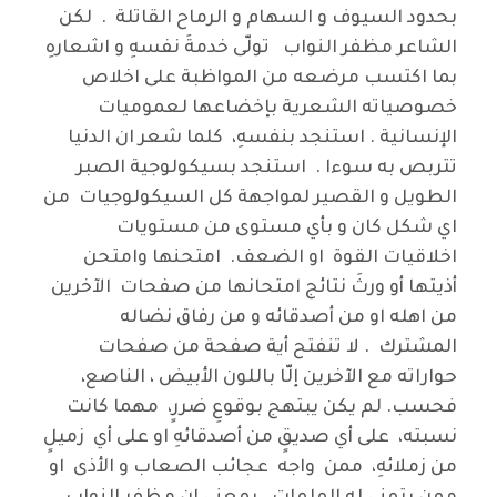
بحدود السيوف و السهام و الرماح القاتلة . لكن
الشاعر مظفر النواب تولّى خدمةَ نفسهِ و اشعارهِ
بما اكتسب مرضعه من المواظبة على اخلاص
خصوصياته الشعرية بإخضاعها لعموميات
الإنسانية . استنجد بنفسهِ، كلما شعر ان الدنيا
تتربص به سوءا . استنجد بسيكولوجية الصبر
الطويل و القصير لمواجهة كل السيكولوجيات من
اي شكل كان و بأي مستوى من مستويات
اخلاقيات القوة او الضعف. امتحنها وامتحن
أذيتها أو ورثَ نتائج امتحانها من صفحات الآخرين
من اهله او من أصدقائه و من رفاق نضاله
المشترك . لا تنفتح أية صفحة من صفحات
حواراته مع الآخرين إلّا باللون الأبيض ، الناصع،
فحسب. لم يكن يبتهج بوقوعِ ضررٍ، مهما كانت
نسبته، على أي صديقٍ من أصدقائهِ او على أي زميلٍ
من زملائهِ، ممن واجه عجائب الصعاب و الأذى او