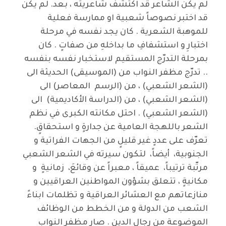
لم يكن الشاعر قد اكتشف شاعريته ، بعد. لم يكن
قد اختبر نصوصاً شعبية او ممارسة فعلية
للموهبة الشعرية . كان يجد نفسه في مرحلة
اختبارِ و استشفافِ ما بداخلهِ من صفاتٍ . كان
بمرحلة التدرّج المستقيم لاستخبار نفسه بنفسه
.. تدرّج مظفر النواب من (الموسيقى) الحديثة الى
(الشعر الشعبي) ، من (الرسم المعاصر) الى
(الشعر الشعبي) ، من (الدراسة الأكاديمية) الى
(الشعر الشعبي) . احتل مكانته الكبرى في نظم
الشعر باللهجة العامية عن جدارةٍ و استحقاقٍ.
تعرّف على عددٍ غير قليلٍ من الجهات الفراتية و
الجنوبية، أيضاً، لتكون سيرته في الشعر الشعبي
مرتّبة ترتيباً، عميقاً ، معبراً عن وقائعَ، زمانيةٍ و
مكانيةٍ ، تتعلق بشؤون المواطنين العراقيين و
منازعاتهم مع العشائر العراقية و تظلمات ابناءً
الشعب من الدولة و من الخطط من الوظائف
الموضوعة من رجال الدين . صار مظفر النواب