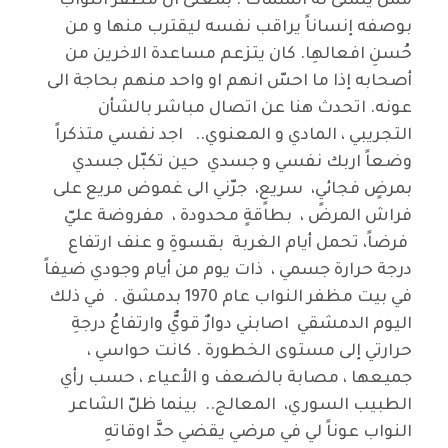
ممن يتمنى له الملمات . بمعنى ان مظفر النواب
بوصفه إنساناً يراقب نفسه ليقترب منها و من
حُسنِ افعالهِا. كان يتزعم مساعدة الاخرين من
أصحابه إذا ما احسّ انهم او واحد منهم بحاجة الى
عونه. اتحدث هنا عن اتصال مباشر بالشأن
التجريبي ، المادي و المعنوي.. اجد نفسي متذكراً
وضعاً اربك نفسي و جسدي حين تكبّل جسدي
بمرضٍ فجائيٍ، سريعٍ، جرّني الى غموض مريع على
فراش المرض ، بطاقةٍ محدودة ، مفروضة عليّ
فرضاً، تحمل أيام الغربة بقسوةِ و عنف ارتفاع
درجة حرارة جسمي ، ذات يوم من أيام وجودي ضيفاً
في بيت مظفر النواب عام 1970 بدمشق . في ذلك
اليوم الدمشقي اصابني دوارٌ قويٌّ وارتفاعُ درجةِ
حرارتي إلى مستوى الخطورة . كانت حواسي ،
جميعها ، مصابة بالضعف و الأعياء ، حسب رأي
الطبيب السوري، المعالج.. بينما ظلّ الشاعر
النواب عوناً لي في مرضي يقضي حدَّ اوقاتهِ