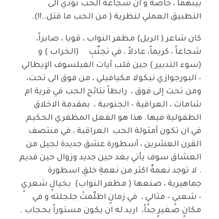
بينهما ، خاصة و ان شجاعة الحب تودي الى
التطبيق العملي لنظرية ( من الحب ما قتل..!!).
كان شاعر ( الريل) مظفر النواب ، قويا ، صابراً،
شجاعاً ، كريماً، عادلاً ، في تجنّبِ (الخراب ) و
(سوء التدبير ) حين قلب آيات الفيلسوف الإيطالي
– البورجوازي نيكولا مكيافيلي ، من فوق الى تحت،
ومن تحت إلى فوق ، رابطاً نتائج الحب في قرية ام
شامات ، العراقية – الجنوبية ، بمقدمة الاخلاق
الطفولية فيها. هذا هو الفعل المظفري الحكيم
في ان تكون أمثولة الحب العراقية ، في منتصف
القرن العشرين ، أسطورة عشق جديدة لجيل من
العشاق سوف يأتي بعد حين جديد وزوال حين قديم
. لا توجد نعمةٌ اكثر من نعمةِ خلقِ اسطورة
جماهيرية ، صنعها ( مظفر النواب) بخيالٍ شعريٍ
– شعبيٍ – مثاليٍ ، في زمانٍ اظلّمتْ جلجلته و في
مكانٍ صغيرٍ جداً، اريد له ان يكون مستوراً بحجاب .