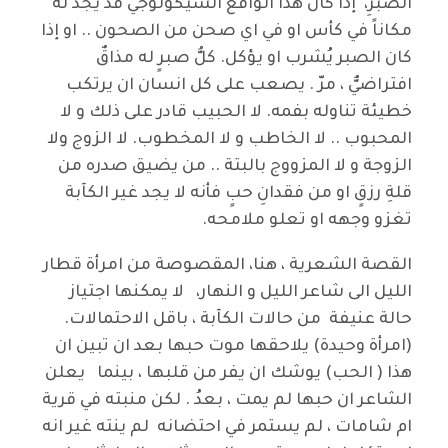
الصبرِ، إذا كان هذا الواقع السيكولوجي قد يجد له
مكاناً في كأس او في اي صحن من الصحون .. او إذا
كان الصبر يُشرب او يؤكل. كلُّ صبرٍ له مذاقٌ
افتراضيٌّ ، مرّ . يصعب على كل انسان ان يرتكب
خطيئة تناوله بفمه. لا الحبيب قادر على ذلك و لا
المحبوب .. لا الخاطب و لا المخطوب. لا الزوج ولا
الزوجة و لا المزووج بالبتة .. من يضيق صدره من
قلةِ رزقٍ او من فقدانِ حبٍ فأنه لا يجد غير الكآبة
تغزو وجهه او تعلو ملامحه.
القصة الشعرية ، هنا، المقصوصة من امرأة قطار
الليل الى شاعر الليل و النهار، لا يمكنها اجتياز
حالة عنيفة من حالات الكآبة ، باقل الاحتمالات.
(امرأة وحيدة) يلاحقها موت حبها بعد ان تبين ان
هذا ( الحب) يوشك ان يفر من قلبها ، بينما يعلن
الشاعر ان حبها لم يمت ، بعدُ . لكن منبته في قرية
ام شامات ، لم يستمر في احتضانه لم ينته غير انه