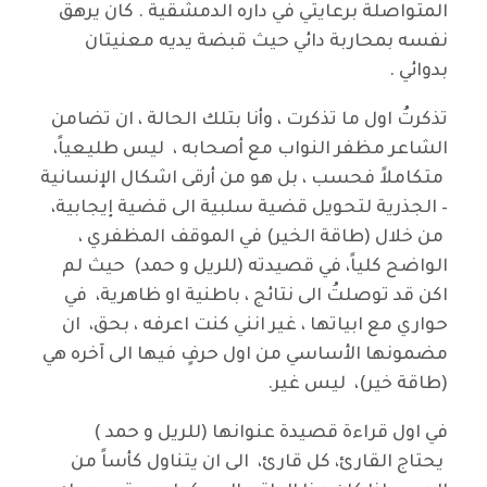
المتواصلة برعايتي في داره الدمشقية . كان يرهق
نفسه بمحاربة دائي حيث قبضة يديه معنيتان
بدوائي .
تذكرتُ اول ما تذكرت ، وأنا بتلك الحالة ، ان تضامن
الشاعر مظفر النواب مع أصحابه ، ليس طليعياً،
متكاملاً فحسب ، بل هو من أرقى اشكال الإنسانية
– الجذرية لتحويل قضية سلبية الى قضية إيجابية،
من خلال (طاقة الخير) في الموقف المظفري ،
الواضح كلياً، في قصيدته (للريل و حمد) حيث لم
اكن قد توصلتُ الى نتائج ، باطنية او ظاهرية، في
حواري مع ابياتها ، غير انني كنت اعرفه ، بحق، ان
مضمونها الأساسي من اول حرفٍ فيها الى آخره هي
(طاقة خير)، ليس غير.
في اول قراءة قصيدة عنوانها (للريل و حمد )
يحتاج القارئ، كل قارئ، الى ان يتناول كأساً من