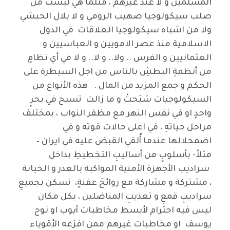
المسلمين و لا عند غيرهم ، مثلما هي ليست من
صلب سيكولوجيا صهيب الرومي و لا بلال الحبشي
ولا من اشباه سيكولوجيا العلاقات في الدول
الاسلامية منذ عصر الامويين و العباسيين و
العثمانيين و الفرس .. ولا.. و لا.. و لا في أي نظامٍ
من أنظمةِ البطشِ بالناس من اجل السيطرة على
الحكم و جمع المزيد من المال . هذه الأنواع من
السيكولوجيات سَبَحتْ و ما زالت تسبح في بحرٍ
واحدٍ او في نفس النهر مع مظفر النواب ، بمختلف
مراحل حياتهِ ، في اعلى حالات قوته و في
اضمحلالها عندما أُلقي القبض عليه في ايران –
مثلاً- بأسلوبٍ من أساليبِ التخطيطِ بداخل
سراديب الأجهزة الأمنية المواكبة بالغدر و الخيانة
، مشتركة و مشاركة مع روائحَ عفنةٍ، تسكن بجميعِ
سراديبِ قمعِ و تعذيبِ المناضلين ، بكل مكان
ليس فيه احترام لأبسط مخاطبات أيوب او نوح
يوسف او مخاطبات غيرهم ممن افزعه الأقوياء