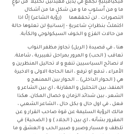
ميكيافيليةٍ تجمع في يدين مقيدتين تحليلاً من نوعٍ
ما و من اُسلوبٍ ما و من شكلٍ ما من أشكال
التصورات . لن تحققهما (رؤية الشاعر) إلّا اذا
اكتملتْ بنظراتٍ شاعريةٍ - إنسانيةٍ لن تعلوها حالة
من حالات الفزع و الخوف السيكولوجي والكآبة.
هنا ، في قصيدة ( الريل) تجاوز مظفر النواب
تعاقب ( الحب) و المرور بمراحل تغييرية ، شاملة.
لا نصائح السياسيين تنفع و لا تحاليل المنظرين و
الأمراء ، تدفع او ترفع ، انما الحاجة الاولى و الاخيرة
هي ( الحوار الداخلي) .. الحوار بين الممنهج و
المنفذ، بين التحليل و المقارنة ، اي بين الشاعر و
الشعر ، بين شدائد الزمان و خصال المكان. هكذا
فعل ، في اول حال و بكل حال ، الشاعر الشعبي ،
مالك الرؤية السليمة عن قوة صاحب القرار و عن
المقرور بشأنه ، اي بين ( الجلاد ) و ( الضحية) في
تلطف و مسبار وصبر و صبير الحب و العشق و ما