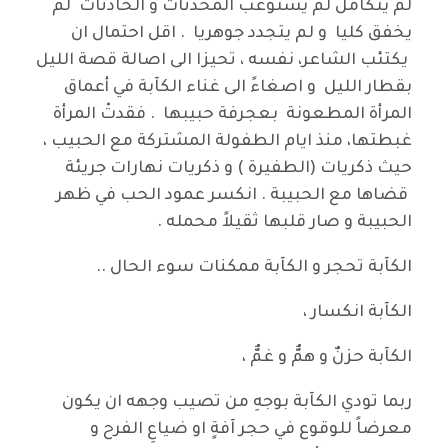
لم يتكامل لم يستوعب المحدثات و الحادثات لم
يخفق كليا و لم يتجدد جوهريا . اقل احتمال ان
يكتئب الشاعر، نفسه ، تحيزا الى اصالة قصة الليل
بقطار الليل و اصغاءً الى غناء الكآبة في أعماق
المرأة المطعونة بعجرفة حبيبها . فقدتْ المرأة
غبطتها، منذ ايام الطفولة المشتركة مع الحبيب ،
حيث ذكريات (الطفيرة ) و ذكريات نهارات جريئة
قضاها مع الحبيبة . انكسر عمود الحب في ظهر
الحبيبة و صار قلبها ثقيلاً محمله .
الكآبة تحجر و الكآبة ممكنات سوء الحال ..
الكآبة انكسار ،
الكآبة حزنٌ و همٌّ و غمٌّ ،
ربما تودي الكآبة بوجهِ من تصيب وجهه ان يكون
معرضاً للوقوع في حجر آفةٍ او ضياعِ الفرح و