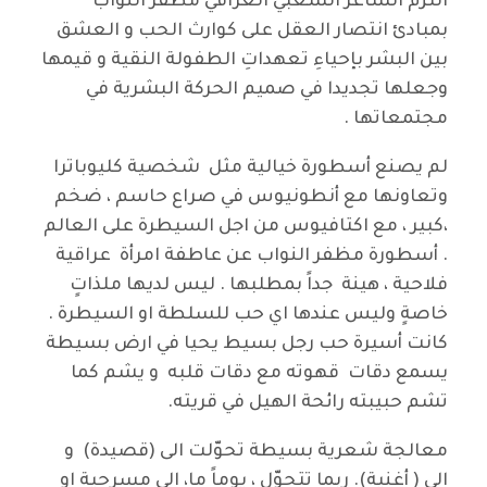
التزم الشاعر الشعبي العراقي مظفر النواب
بمبادئ انتصار العقل على كوارث الحب و العشق
بين البشر بإحياءِ تعهداتِ الطفولة النقية و قيمها
وجعلها تجديدا في صميم الحركة البشرية في
مجتمعاتها .
لم يصنع أسطورة خيالية مثل شخصية كليوباترا
وتعاونها مع أنطونيوس في صراع حاسم ، ضخم
،كبير ، مع اكتافيوس من اجل السيطرة على العالم
. أسطورة مظفر النواب عن عاطفة امرأة عراقية
فلاحية ، هينة جداً بمطلبها . ليس لديها ملذاتٍ
خاصةٍ وليس عندها اي حب للسلطة او السيطرة .
كانت أسيرة حب رجل بسيط يحيا في ارض بسيطة
يسمع دقات قهوته مع دقات قلبه و يشم كما
تشم حبيبته رائحة الهيل في قريته.
معالجة شعرية بسيطة تحوّلت الى (قصيدة) و
الى ( أغنية). ربما تتحوّل ، يوماً ما، الى مسرحية او