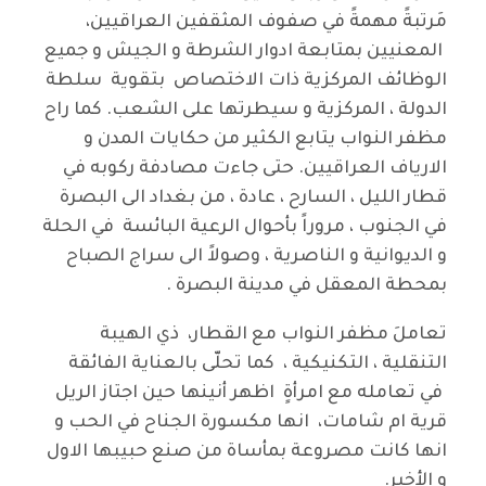
مَرتبةً مهمةً في صفوف المثقفين العراقيين،
المعنيين بمتابعة ادوار الشرطة و الجيش و جميع
الوظائف المركزية ذات الاختصاص بتقوية سلطة
الدولة ، المركزية و سيطرتها على الشعب. كما راح
مظفر النواب يتابع الكثير من حكايات المدن و
الارياف العراقيين. حتى جاءت مصادفة ركوبه في
قطار الليل ، السارح ، عادة ، من بغداد الى البصرة
في الجنوب ، مروراً بأحوال الرعية البائسة في الحلة
و الديوانية و الناصرية ، وصولاً الى سراج الصباح
بمحطة المعقل في مدينة البصرة .
تعاملَ مظفر النواب مع القطار، ذي الهيبة
التنقلية ، التكنيكية ، كما تحلّى بالعناية الفائقة
في تعامله مع امرأةٍ اظهر أنينها حين اجتاز الريل
قرية ام شامات، انها مكسورة الجناح في الحب و
انها كانت مصروعة بمأساة من صنع حبيبها الاول
و الأخير.