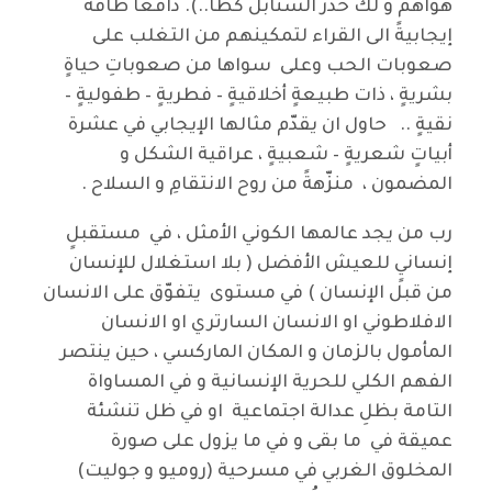
هواهم و لك حدر السنابل كطا..). دافعاً طاقةً
إيجابيةً الى القراء لتمكينهم من التغلب على
صعوبات الحب وعلى سواها من صعوباتِ حياةٍ
بشريةٍ ، ذات طبيعةٍ أخلاقيةٍ – فطريةٍ – طفوليةٍ –
نقيةٍ .. حاول ان يقدّم مثالها الإيجابي في عشرة
أبياتٍ شعريةٍ – شعبيةٍ ، عراقية الشكل و
المضمون ، منزّهةً من روح الانتقامِ و السلاح .
رب من يجد عالمها الكوني الأمثل ، في مستقبلٍ
إنسانيٍ للعيش الأفضل ( بلا استغلال للإنسان
من قبل الإنسان ) في مستوى يتفوّق على الانسان
الافلاطوني او الانسان السارتري او الانسان
المأمول بالزمان و المكان الماركسي ، حين ينتصر
الفهم الكلي للحرية الإنسانية و في المساواة
التامة بظلِ عدالة اجتماعية او في ظل تنشئة
عميقة في ما بقى و في ما يزول على صورة
المخلوق الغربي في مسرحية (روميو و جوليت)