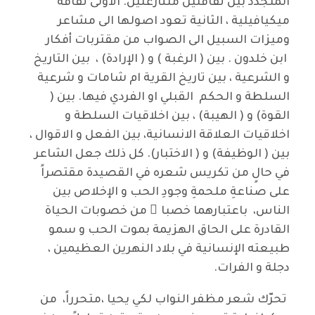
المتجدد بين ثقافتين متنازعتين. الاولى ثقافة
ميكيافيلية ، الثانية تعود اصولها الى مشاعر
وميزات السبيل الى الصواب من مقتربات أفكار
ابن خلدون . بين ( الرغبة ) و ( الإرادة) ، بين التاريخ
و الشرعية ، بين تاريخ القرية ام شامات و شرعية
السلطة و الحكم القبلي او الفردي فيها. بين (
القوة) و ( الهيبة) ، بين اخلاقيات السلطة و
اخلاقيات العلاقة الانسانية، بين الفعل و الاقوال ،
بين ( الوظيفة) و ( الاختبار). كل ذلك جعل الشاعر
في حالٍ من تكريس شعره في القصيدة مقتصراً
على صناعةِ ملحمةِ وجودِ الحب و الإخلاص بين
الناس، باعتبارهما خصبا ً من خصوبات الحياة
القادرة على الحاق الهزيمة بموت الحب و سمو
طبيعته الإنسانية في بلاد النهرين العظيمين ،
دجلة و الفرات.
تحرّك شعر مظفر النواب لكي يحيا ،متحرراً، من