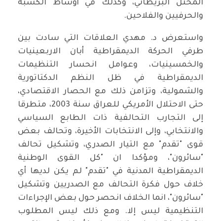
المحتل البريطاني، وكذلك في أوساط الكسبة
والحرفيين والفلاحين.
واستعرض د. مهدي العلاقات التي سادت بين
طرفي الحركة الديمقراطية أبان الاربعينيات
والخمسينيات، وعوامل انحسار التنظيمات
الديمقراطية في ظل النظم الدكتاتورية
والشمولية، وتزامن ذلك مع الحصار الاقتصادي،
حتى الاحتلال الأمريكي للعراق سنة 2003، متطرقا
إلى التجارب التحالفية ذات الطابع السياسي
والانتخابي، وإلى الانتخابات الأخيرة، وتحالف بعض
قوى "تقدم" مع التيار الصدري، وتشكيل تحالف
"سائرون"، ومؤكدا ان "كل القوى الوطنية
الديمقراطية المدنية في "تقدم" لم يكن لديها أي
خلاف حول فكرة التحالف مع الصدريين وتشكيل
"سائرون"، انما الخلاف انحصر حول بعض الإجراءات
التنظيمية ليس إلا. ومع ذلك ليس المطلوب