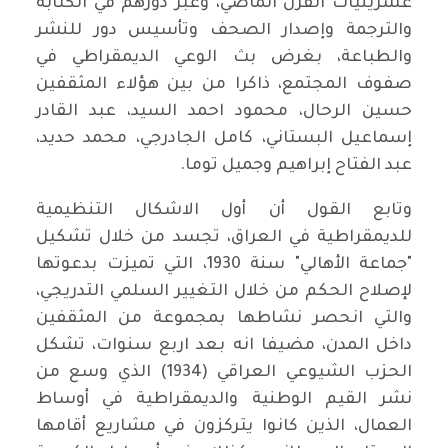
عشرينيات القرن الماضي، وعبر دورهم في الكتابة
والترجمة وإصدار الصحف وتأسيس دور للنشر
والطباعة، بغرض بث الوعي الديمقراطي في
صفوف المجتمع، ذاكرا من بين هؤلاء المثقفين
حسين الرحال، محمود احمد السيد، عبد القادر
إسماعيل البستاني، كامل الجادرجي، محمد حديد،
عبد الفتاح إبراهيم وجميل توما.
وتابع القول أن أول الاشكال التنظيمية
للديمقراطية في العراق، تجسد من خلال تشكيل
"جماعة الأهالي" سنة 1930، التي تميزت بدعوتها
لإصلاح الحكم من خلال التغيير السلمي التدريجي،
والتي انحصر نشاطها بمجموعة من المثقفين
داخل المدن، مضيفا انه بعد اربع سنوات، تشكل
الحزب الشيوعي العراقي (1934) الذي وسع من
نشر القيم الوطنية والديمقراطية في أوساط
العمال، الذين كانوا يتركزون في مشاريع أقامها