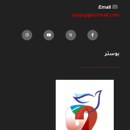
Email:
iraqicp@hotmail.com
بوستر
--------------------