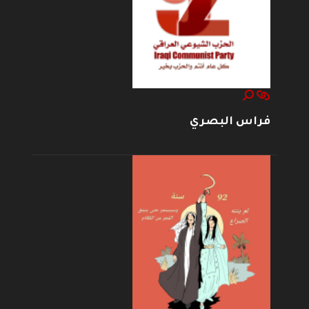
فراس البصري