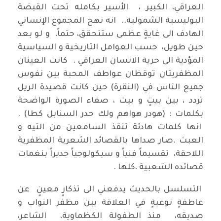
العراقي، الكبير ، الأسير بكامله تحت القبضة
البوليسية الشمولية.. انه نهج المجموع الإنساني
الهادف الى غايةٍ عظمى ستتحقق، حتماً، و لو بعد
حين طويل، حسب العوامل التاريخية و السياسية
المؤدية الى حرية الانسان العراقي . كانت العينان
المظفريتان توقظان عواطف المحبة بين نفوس
جميع الناس في (النقرة) حين كانت قصيدة الريل
تردد ، بين بيتٍ و بيت ، صفاء الصورة الواضحة
بكلمات : (هودر هواهم ولك حدر السنابل كطا) .
انها كلمات هادئة تنقذ السامعين من التيه و
العبث .صار صداها بالقصائد الشعرية المظفرية
اللاحقة، تقسيماً فنياً و سيكولوجياً جديراً بنغمات
قصائده الشعبية ،كلها .
التسلسل بالحديث يدفعني الى تذكارٍ معينٍ عن
عاطفةٍ نوعيةٍ في العلاقة بين مظفر النواب و
صديقه، منذ الطفولة الكظماوية، الشاعر،