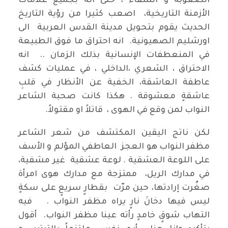
الصعوبة و الشقاء ، حتى انه بجميع علامات
الأزمنة التاريخية، اصعب كثيرا من رؤية التاريخ
الحديث يقوم بتحويل مدينة القدس العربية الى
اورشليم الصهيونية. انه احتراق ما فوق الطبيعة
في المنعطفات الإنسانية بذلك الزمان .. انه
الاحتراق ، الشعري ،الداخلي ، في عمليات كشف
عاطفة العاشقة، الخفية عن الأنظار في قلبِ
عاشقةٍ معشوقة . هكذا كانت صحبة الشاعر
النواب لمن وقع في الهوى ، قاتلاً او مقتولاً.
لكن ناتج اليقين المكتشف من شعر الشاعر
مظفر النواب هو العجز العاطفي المؤلم و الأسف
على اللوعة العشقية . لوعة عشقية غير مشفية،
في مدارك الريل، ممتزجة مع مدارك هوى امرأة
صغُرت إرادتها، حين مرّت بقطارٍ سريعٍ على سكةٍ
ليس فيها دخانَ نارٍ يراه مظفر النواب . فيه
التهاب شوقٍ خامدٍ رأته عينا مظفر النواب. أقول