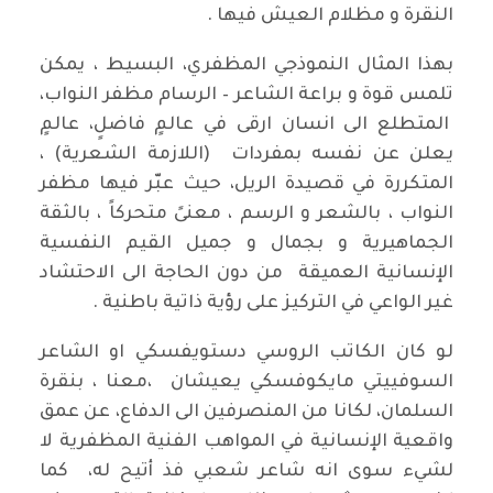
النقرة و مظلام العيش فيها .
بهذا المثال النموذجي المظفري، البسيط ، يمكن
تلمس قوة و براعة الشاعر – الرسام مظفر النواب،
المتطلع الى انسان ارقى في عالمٍ فاضلٍ، عالمٍ
يعلن عن نفسه بمفردات (اللازمة الشعرية) ،
المتكررة في قصيدة الريل، حيث عبّر فيها مظفر
النواب ، بالشعر و الرسم ، معنىً متحركاً ، بالثقة
الجماهيرية و بجمال و جميل القيم النفسية
الإنسانية العميقة من دون الحاجة الى الاحتشاد
غير الواعي في التركيز على رؤية ذاتية باطنية .
لو كان الكاتب الروسي دستويفسكي او الشاعر
السوفييتي مايكوفسكي يعيشان ،معنا ، بنقرة
السلمان، لكانا من المنصرفين الى الدفاع، عن عمق
واقعية الإنسانية في المواهب الفنية المظفرية لا
لشيء سوى انه شاعر شعبي فذ أتيح له، كما