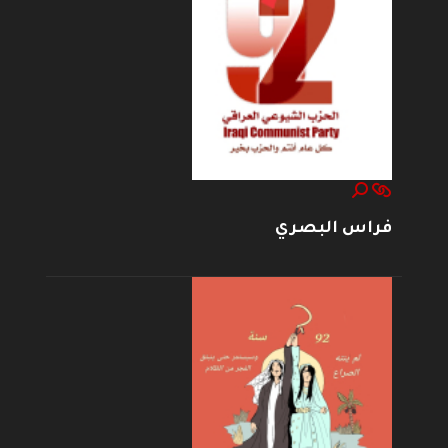
فراس البصري