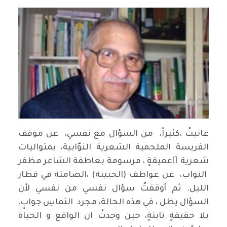
عانيتُ ،كثيراً، من السؤال مع نفسي، عن موقف
الفريسة الملحمية الشعرية النوّابية، بمتواليات
شعرية ٍعميقةٍ ، مرسومة بعاطفة الشاعر مظفر
النواب، عن عواطف (الحبيبة) ،الصامتة في قطار
الليل. ثم أوقفتُ سؤال نفسي من نفسي لأن
السؤال يظل ، في هذه الحالة، مجرد التماسِ جوابٍ،
بلا حقيقةٍ ثابتةٍ، حين وجدتُ ان الواقع و الحياة