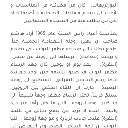
البورتريهات. كان من فضائله في المناسبات و
الأعياد ان يرسم معايدات لأصحابه و أصدقائه او
لكل من يطلب منه من السجناء السلمانيين.
بمناسبة أعياد راس السنة عام 1965 أراد هاشم
صاحب ان يهنئ زوجته البغدادية الجميلة جداً.
طمع بطلبٍ الى صديقه مظفر النواب ، كي يصمم
و يرسم (معايدة) ، يرسلها الى زوجته من سجن
(النقرة). بعد يوم او يومين كان جهد الرسام
مظفر النواب قد صدق برسمه حين اوجد معايدة
فيها رسم السجين النقراوي ، المتطلع الى زوجته
البعيدة ، جازماً ان اللقاء الحتمي بين الزوجين،
سيتمّ قريباً. تخيّر الرسام مظفر وجهاً شبيهاً الى
حد كبير بوجه الزوجة ، التي ما كان رآها غير مرة
واحدة، لمدة لا تزيد عن بضع دقائق في ظلمة
(النقرة) عندما جاءت لزيارة و مواجهة زوجها . تنبأ
النواب ان لجة السجن الصحراوي البغيض لن