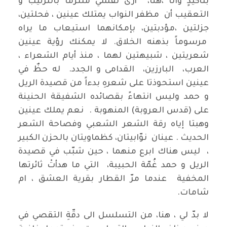
بتأكيدٍ وانا ،هنا، أرى نفسي ملتزماً بالترتيب و
التعقيب أن مظفر النواب يمتلك عينين ، فحلتين،
جزلتين ،مؤدبتين، بإمكانهما استيعاب ما يراه
مرسوماً بذهنه الخلاق. لا يمكنك رؤية عينين
شعريتين ، شبيهتين لهما ، منذ أيام الشعراء ،
العرب، البارزين، القدامى و الجدد. له حظٌ في
عينين استحوذتا على شعرهِ بدءاً من قصيدة الريل
و حمد وليس انتهاءً بقصائده الشفيقة الحنينة
على (قدس العروبة) المنهوبة . نعم يملك عينين
وهبتا إياه رقة الشعر الشعبي وفصاحة الشعر
الحديث . عينان نوّابيتان، كظماويتان بالحزن الكبير
، ليس هناك ابرع منهما ، حين شبّب في قصيدة
الريل و حمد غُمّة الحبيبة، التي ما هدأتْ ثائرتها
المخفية عندما مرّ القطار بقرية العشق ، ام
شامات.
لا بدّ لي ، هنا، من التسلسل الى دقّةِ التقصي في