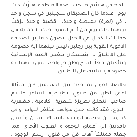
المحامي هاشم صاحب . هذه العاطفة اهتزّتْ ،ذات
يوم ، عندما كان الصديقان سجينين في سجن واحد
، في (نقرة) بغيضة واحدة. قضية واحدة نزفتْ
بينهما ،ذات يوم من أيام النقرة، حيث لا حماية من
حمايات الكمال في الجدل تصون معايير الصداقة
الاخوية القوية بين رجلين، ليس بينهما اية خصومة
على الاطلاق .. يتمسكان بنفس القيم الإنسانية
ويتأهبان، معاً، لبناءِ وطنٍ حرٍ واحد، ليس بينهما اية
خصومة إنسانية، على الاطلاق.
خلاصة القول عما حدث بين الصديقين كان امتثالا
اعمى لظنٍ من ظنونِ انطباعية الشاعر هاشم
صاحب تتعلق بغريزة شعرية ، كلامية ، مظفرية
النوع . فقد كانت احدى مواهب مظفر النواب، و هي
كثيرة، ان حصته الوافية بامتلاك عينين وثابتين
نافذتين الى أعماق الوجوه و القلوب الأخرى ،مما
جعله ممتلكاً آهات فنٍ من فنون رسم الوجوه ،