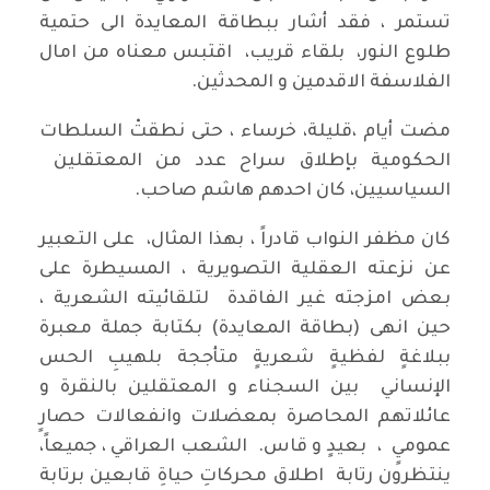
تستمر ، فقد أشار ببطاقة المعايدة الى حتمية
طلوع النور، بلقاء قريب، اقتبس معناه من امال
الفلاسفة الاقدمين و المحدثين.
مضت أيام ،قليلة، خرساء ، حتى نطقتْ السلطات
الحكومية بإطلاق سراح عدد من المعتقلين
السياسيين، كان احدهم هاشم صاحب.
كان مظفر النواب قادراً ، بهذا المثال، على التعبير
عن نزعته العقلية التصويرية ، المسيطرة على
بعض امزجته غير الفاقدة لتلقائيته الشعرية ،
حين انهى (بطاقة المعايدة) بكتابة جملة معبرة
ببلاغةٍ لفظيةٍ شعريةٍ متأججة بلهيبِ الحس
الإنساني بين السجناء و المعتقلين بالنقرة و
عائلاتهم المحاصرة بمعضلات وانفعالات حصارٍ
عموميٍ ، بعيدٍ و قاس. الشعب العراقي ، جميعاً،
ينتظرون رتابة اطلاق محركاتِ حياةِ قابعين برتابة