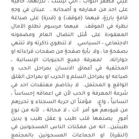
عيني مظفر النواب ، التي ليست ، ندرتهما، خافية
على احد من معارفه و أصحابه . عينان في وجهِ
قامةٍ بارزةٍ، فيهما (موقف) و (قدرة) على صياغة
نظرة في الموقف. فيهما مرسوم تطلع الآمال
المعقودة على مُثل النضال العام ومضمونه
الاجتماعي – السياسي. لا تنطوي ذاكرته ولا تنتهي
بصفحةٍ ما ، ولا بأيةِ صفحةٍ من صفحات قراءاته او
حواراته، لمعرفة جميع الحيويات الإنسانية ،
المختفية في أعماق الانسان بمراحل الحب و
ضياعه او بمراحل السلم و الحرب او بمراحل القلق
الواقع و المحتمل. لا يخاصم معتقدات احد في
شرعة المعرفة و الحب لأن في اعماقه إحساساً ،
انسانياً ، واعٍ، مؤمناً ان حرية السجناء و تحررهم
من قيودهم هو أمر آت ، لا محالة ، لأنه من نوعِ
أمورٍ يصنعها قلب طيب و عقل طيب و يدين
طيبتين.. انه من ممكنات الناس المسجونين في
(النقرة) او الجماعات المسجونين بالمجتمع