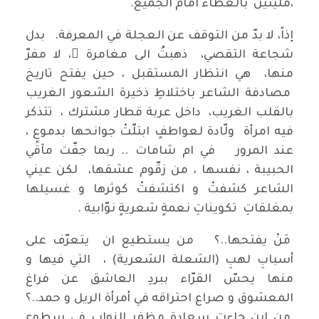
،مليئين بالعطاء امام الجميع.
إذاً، لا بدّ من التوقف عن العجلة في المعرفة. بدل
شجاعة التقصي، ذهبتُ الى مغامرة ٍ، لا مفرّ
منها، هي انتظار المستقبل ، حين يفتح تاريخ
مصادفة الشاعر باختلاطِ ذخيرة الشعور الغريب
بالقلب الغريب، داخل عربة قطار مشترك ، تتذكر
فيه امرأة ولّادة لعواطفٍ ابتلّتْ جوانحها بدموعٍ ،
عند المرور في ام شامات .. ربما جفّت مآقي
الحبيبة ، نفسها ، من زقّوم عشقها، لكن عيني
الشاعر كشفتْ و اكتشفتْ كوثرها و غسيلها
بمغلقاتِ تكويناتِ نعمةٍ شعريةٍ نوّابية .
مَنْ يفتحها..؟ من يستطيع ان يتعرّف على
أسبابِ لهبِ (الشعلة الشعرية) ، التي فيها و
منها يحسّ القرّاء ببردِ العاشق عن فراغ
المعشوق و صراع احتراقه في أمرأة الريل و حمد..؟
من اين جاءت سعادة مظفر النواب في سطوع