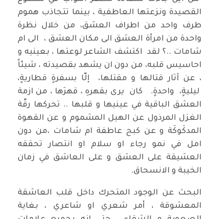
القصيدة ونزعتها العاطفية ، بينما تتجاذب هموم
طرف واحد من اطراف العشق، من خلال نظرة
واحدة من امرأة العشق الى مكان العشق ، الى ام
شامات ..؟ لقد اكتشف الشاعر لوعتها ، بعينيه و
احاسيس قلبه، من دون ان يشهد بقصيدته ، شيئاً
، عن آثار قتالها و مقتلها، إلّا بسفرةٍ قطاريةٍ،
ليليةٍ، واحدةٍ. كان يرى بقهرهِ ، قهرَها ، من ازمة
العشق الباقية في عينيها و قلبها .. تحركها رقّة
الغزل المرذول عن الهيل المشموم و عن القهوة
المدكَوكَة و عن كبح عاطفة ام شامات ،من دون
امل في نمو رجاء او سلام او انتصار تحققه
العشيقة على العشق و على العاشق في زمان
الخيبة و الانسحاق.
البحث عن الوجود المتحرك داخل قلب العاشقة
المعشوقة ، أمر شعري او شاعري ، بغاية