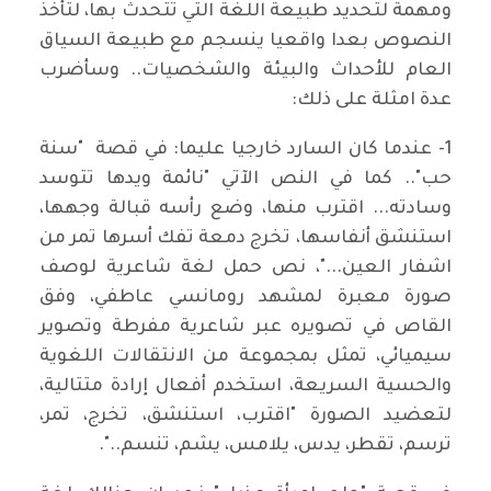
ومهمة لتحديد طبيعة اللغة التي تتحدث بها، لتأخذ
النصوص بعدا واقعيا ينسجم مع طبيعة السياق
العام للأحداث والبيئة والشخصيات.. وسأضرب
عدة امثلة على ذلك:
1- عندما كان السارد خارجيا عليما: في قصة "سنة
حب".. كما في النص الآتي "نائمة ويدها تتوسد
وسادته... اقترب منها، وضع رأسه قبالة وجهها،
استنشق أنفاسها، تخرج دمعة تفك أسرها تمر من
اشفار العين..."، نص حمل لغة شاعرية لوصف
صورة معبرة لمشهد رومانسي عاطفي، وفق
القاص في تصويره عبر شاعرية مفرطة وتصوير
سيميائي، تمثل بمجموعة من الانتقالات اللغوية
والحسية السريعة، استخدم أفعال إرادة متتالية،
لتعضيد الصورة "اقترب، استنشق، تخرج، تمر،
ترسم، تقطر، يدس، يلامس، يشم، تنسم..".