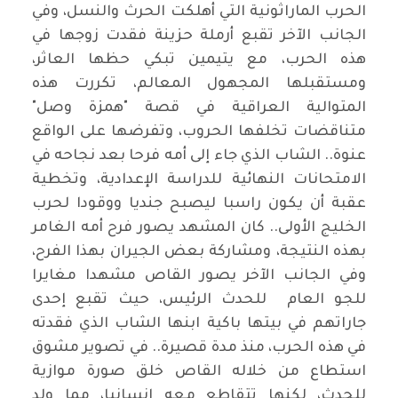
الحرب الماراثونية التي أهلكت الحرث والنسل، وفي
الجانب الآخر تقبع أرملة حزينة فقدت زوجها في
هذه الحرب، مع يتيمين تبكي حظها العاثر،
ومستقبلها المجهول المعالم، تكررت هذه
المتوالية العراقية في قصة "همزة وصل"
متناقضات تخلفها الحروب، وتفرضها على الواقع
عنوة.. الشاب الذي جاء إلى أمه فرحا بعد نجاحه في
الامتحانات النهائية للدراسة الإعدادية، وتخطية
عقبة أن يكون راسبا ليصبح جنديا ووقودا لحرب
الخليج الأولى.. كان المشهد يصور فرح أمه الغامر
بهذه النتيجة، ومشاركة بعض الجيران بهذا الفرح،
وفي الجانب الآخر يصور القاص مشهدا مغايرا
للجو العام للحدث الرئيس، حيث تقبع إحدى
جاراتهم في بيتها باكية ابنها الشاب الذي فقدته
في هذه الحرب، منذ مدة قصيرة.. في تصوير مشوق
استطاع من خلاله القاص خلق صورة موازية
للحدث، لكنها تتقاطع معه إنسانيا، مما ولد