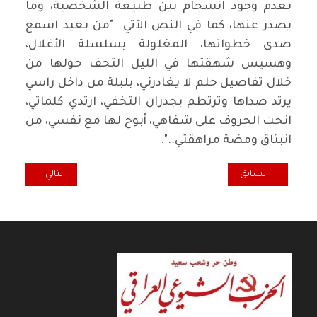
بعدم وجود انسجام بين طبيعة الشخصية، وما
يصدر عنها، كما في النص الآتي "من بعيد اسمع
صدى خطواتها، المغلولة بسلسلة الأغلال،
وهسيس شهقتها في الليل التحف حولها من
خلال تفاصيل حلم لا يغادرني، بلبلة من داخل راسي
يرتد صداها وترتطم بجدران التخفي، ارتدي كلماتي،
انحت الحروف على شفاهي، أبوح لها مع نفسي، من
انبثاق ومضة مراهقتي..".
المقال السابق: عالم سان جون بيرس لم يخلق ليواكب الحقيقة
المقال التالي: 27 آذار.. يوم المسرح العالمي
السابق
التالي