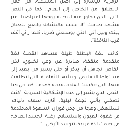
الرمزية للإشارة إلى أصل المشكلة، من خلال
الانطلاق من الخاص إلى العام.. كما في النص
الآتي، الذي تحاور فيه البطلة زوجها افتراضيا، عبر
مشهد صامت "لا عجب فالتشابه واضح للعيان
بينك وبين أخي، الذي يوسعني ضربا، كلما راني أقف
قرب النافذة".
كانت لغة البطلة طيلة مشاهد القصة لغة
متقدمة مثقفة، صادرة عن وعي نخبوي، لكن
القاص تجاهل أن يذكر أو حتى يشير من بعيد إلى
مستواها التعليمي، وبيئتها الثقافية، التي انطلقت
منها، التي عكست لغة متقدمة كهذه.. كما في هذا
النص الذي يشير إلى هذه الإشكالية السردية "كنت
تصفني بأنني نجمة ليلية، أنارت سماء دنياك،
تستنهض وهجا من جمر، فوران الشهوة المحتدمة
في غفوة العيون واستسلام، رغبة الجسد الطافح
في صمت لذة فريدة، تتوسد الأرض...".