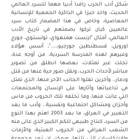
شكل أدب الحرب رافدا أدبيا مهما للسرد العالمي
الحديث، واخذ حيزا في الذاكرة الجمعية للإنسانية
المعاصرة، وخاض في هذا المضمار كتاب سرد
عالميين كبار، تركوا بصمتهم في تاريخ الأدب
العالمي، أمثال "ارنست همنغواي، تولستوي، جورج
اورويل، قسطنطين جورجيو،...."، أسس هؤلاء
وغيرهم لهذه المدرسة السردية، من أوجه عدة،
تجلت عبر تمثلات، بعضها انطلق من تصوير
مباشر لأحداث الحرب، ونقل صور حية عنها من قتل
ودمار.. وآخرين نقلوا الجانب الآخر منها، الذي تمثل
في تداعياتها وآثارها على الإنسان والمجتمعات
التي عانت منها، وما تخلفه تلك الحروب من ماس
وأحزان ومشاكل اجتماعية ونفسية.. وأدب ما بعد
التغيير في العراق، ما بعد 2003 اهتم بهذا النوع
من السرد، كنتاج طبيعي للكم الكبير الذي عانى منه
الشعب العراقي من الحروب العبثية، والأزمات
والانتكاسات التي تلتها، ويمكن ان تعد مجموعة