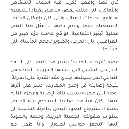
كان نصا واقعيا ذكرت فيه أسماء الأشخاص
والأماكن، التي مثلت بعض مناطق بغداد الشعبية
ومواقع لجبهات القتال، والتي كان بإمكان القاص
الاستغناء عنها وعدم ذكرها .. مثل هذا النص
عملية تبئير اجتماعية، لواقع عاشه جزء كبير من
العراقيين إبان الحرب، وتصوير لحجم المأساة التي
أحدثتها.
قصة "قزحية الجسد" يشير هذا النص الى البعد
الآخر من المآسي التي تنتجها الحروب.. لحظة من
التداعي الحر يعيشها جندي فقد القدرة على الحركة،
نتيجة إصابته في إحدى المعارك، خسر على أثرها
زوجته التي هجرته بسبب تلك الإصابة وعجزه الناتج
عنها.. كان مشهدا صامتا، استخدم فيه القاص
تقنية الاسترجاع، ليعود البطل بذاكرته المتعبة الى
سنوات طفولته الجميلة البريئة، وحلمه بالعودة
إليها "تتحفز حواسي لصورتي وأنا طفل مع