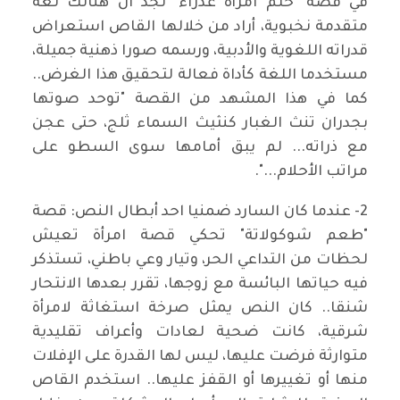
في قصة "حلم امرأة عذراء" نجد ان هنالك لغة
متقدمة نخبوية، أراد من خلالها القاص استعراض
قدراته اللغوية والأدبية، ورسمه صورا ذهنية جميلة،
مستخدما اللغة كأداة فعالة لتحقيق هذا الغرض..
كما في هذا المشهد من القصة "توحد صوتها
بجدران تنث الغبار كنثيث السماء ثلج، حتى عجن
مع ذراته... لم يبق أمامها سوى السطو على
مراتب الأحلام...".
2- عندما كان السارد ضمنيا احد أبطال النص: قصة
"طعم شوكولاتة" تحكي قصة امرأة تعيش
لحظات من التداعي الحر، وتيار وعي باطني، تستذكر
فيه حياتها البائسة مع زوجها، تقرر بعدها الانتحار
شنقا.. كان النص يمثل صرخة استغاثة لامرأة
شرقية، كانت ضحية لعادات وأعراف تقليدية
متوارثة فرضت عليها، ليس لها القدرة على الإفلات
منها أو تغييرها أو القفز عليها.. استخدم القاص