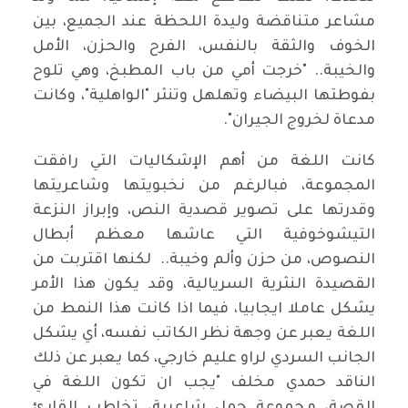
مشاعر متناقضة وليدة اللحظة عند الجميع، بين
الخوف والثقة بالنفس، الفرح والحزن، الأمل
والخيبة.. "خرجت أمي من باب المطبخ، وهي تلوح
بفوطتها البيضاء وتهلهل وتنثر "الواهلية"، وكانت
مدعاة لخروج الجيران".
كانت اللغة من أهم الإشكاليات التي رافقت
المجموعة، فبالرغم من نخبويتها وشاعريتها
وقدرتها على تصوير قصدية النص، وإبراز النزعة
التيشوخوفية التي عاشها معظم أبطال
النصوص، من حزن وألم وخيبة.. لكنها اقتربت من
القصيدة النثرية السريالية، وقد يكون هذا الأمر
يشكل عاملا ايجابيا، فيما اذا كانت هذا النمط من
اللغة يعبر عن وجهة نظر الكاتب نفسه، أي يشكل
الجانب السردي لراو عليم خارجي، كما يعبر عن ذلك
الناقد حمدي مخلف "يجب ان تكون اللغة في