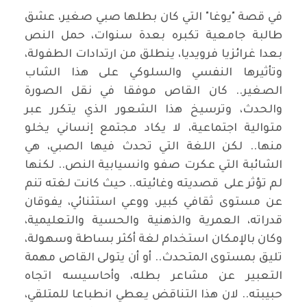
في قصة "يوغا" التي كان بطلها صبي صغير، عشق
طالبة جامعية تكبره بعدة سنوات، حمل النص
بعدا غرائزيا فرويديا، ينطلق من ارتدادات الطفولة،
وتأثيرها النفسي والسلوكي على هذا الشاب
الصغير.. كان القاص موفقا في نقل الصورة
والحدث، وترسيخ هذا الشعور الذي يتكرر عبر
متوالية اجتماعية، لا يكاد مجتمع إنساني يخلو
منها.. لكن اللغة التي تحدث فيها الصبي، هي
الشائبة التي عكرت صفو وانسيابية النص.. لكنها
لم تؤثر على قصديته وغائيته.. حيث كانت لغته تنم
عن مستوى ثقافي كبير، ووعي استثنائي، يفوقان
قدراته، العمرية والذهنية والحسية والتعليمية،
وكان بالإمكان استخدام لغة أكثر بساطة وسهولة،
تليق بمستوى المتحدث.. أو أن يتولى القاص مهمة
التعبير عن مشاعر بطله، وأحاسيسه اتجاه
حبيبته.. لان هذا التناقض يعطي انطباعا للمتلقي،