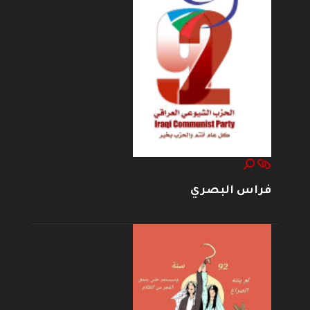
فراس البصري