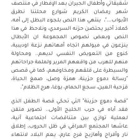
شقيقاتي وأطفال الجيران بعد الإفطار في منتصف
شهر رمضان الكريم شوارع محلتنا نطرق
الأبواب..."، ينتهي هذا النص بلجوء البطل إلى أمه،
كملاذ أخير يحتضن حزنه السرمدي، ونلاحظ في هذا
النص وبعض نصوص المجموعة ان الأبطال
ينزعون في ميولهم اتجاه أمهاتهم نزعة اوديبية،
كنوع من التعويض النفسي لديهم.. ومحاولة
منهم للهرب من واقعهم المرير ولملمة جراحاتهم
والسيطرة على قلقهم ومخاوفهم، كما في قصص
"رسالة دموع حزينة، همزة وصل، صمغ الحياة،
قزحية العين، سجع الحمام، يوغا، هرج الظلام".
"قصة دموع حزينة" التي تحكي قصة الطفل الذي
فقد أباه في حرب الخليج الأولى.. تصوير متقن
لعملية توازي بين متناقضات اجتماعية آنية،
عاشها المجتمع العراقي في ظل الحروب، إطلاق
نار وأفراح وأهازيج فرح عارم، يعم البلاد لانتهاء