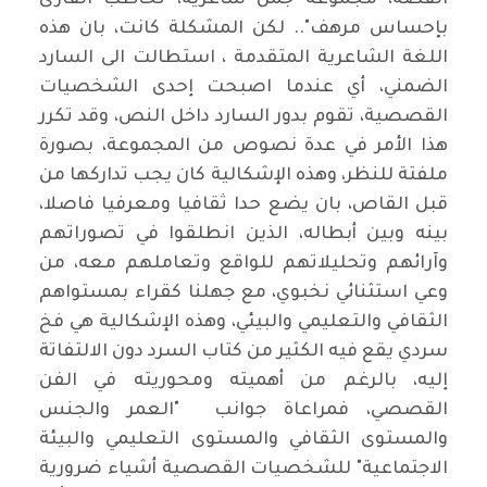
القصة، مجموعة جمل شاعرية، تخاطب القارئ
بإحساس مرهف".. لكن المشكلة كانت، بان هذه
اللغة الشاعرية المتقدمة ، استطالت الى السارد
الضمني، أي عندما اصبحت إحدى الشخصيات
القصصية، تقوم بدور السارد داخل النص، وقد تكرر
هذا الأمر في عدة نصوص من المجموعة، بصورة
ملفتة للنظر، وهذه الإشكالية كان يجب تداركها من
قبل القاص، بان يضع حدا ثقافيا ومعرفيا فاصلا،
بينه وبين أبطاله، الذين انطلقوا في تصوراتهم
وآرائهم وتحليلاتهم للواقع وتعاملهم معه، من
وعي استثنائي نخبوي، مع جهلنا كقراء بمستواهم
الثقافي والتعليمي والبيئي، وهذه الإشكالية هي فخ
سردي يقع فيه الكثير من كتاب السرد دون الالتفاتة
إليه، بالرغم من أهميته ومحوريته في الفن
القصصي، فمراعاة جوانب "العمر والجنس
والمستوى الثقافي والمستوى التعليمي والبيئة
الاجتماعية" للشخصيات القصصية أشياء ضرورية