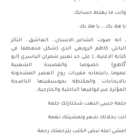
وانت ما يغلط حسابك
يا هلا بك... يا هلا بك
ـ انه صوت الشاعر..الانسان.. العاشق.. الثائر
البابلي كاظم الرويعي الذي (شكل منعطفا في
كتابة الاغنية..) على حد تعبير شمران الياسري (ابو
گاطع) خصوصا والقصيدة الشعبية
عموما..باعتماده مفردات روح العصر المشحونة
بالايحاءات والمكتظة بموسيقيتها الناضجة
المؤثرة عبر قوافيها الداخلية والخارجية..
جلمة حبيبي انتهت شختارلك جلمة
انت بحلاتك شعر وبمشيتك نغمة
امشي اعله نبض الكلب يلزحمتك رحمة