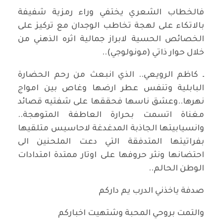
فالخطاب الشعري يختفي وراء رمزية شفيفة
بالاتكاء على لهجة تخاطب الوجدان مع تركيز على
الخصائص الحسية لابراز جمالية اثره الذهني من
خلال حوار ذاتي (مونولوجي)..
ـ كاظم الرويعي.. الذي انبعث من رحم الحضارة
البابلية وتنفس عطر ارضها وغاص بين امواج
نهرها..وعشق ناسها فحققها على شفتيه قصائد
مغناة اتسمت بحرارة العاطفة المتوهجة..
وانسيابيتها الجاذبة المدغدغة لاحاسيس متلقيها
بفراتيتها المتدفقة التي دعت الملحنين الى
احتضانها ونثر حروفها على اوتار ممتدة امتدادات
الوطن الحالم..
صدفة ياخذني الدرب يم داركم
والتمت بروحي المحبة وشتهيت اخباركم