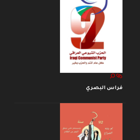
فراس البصري