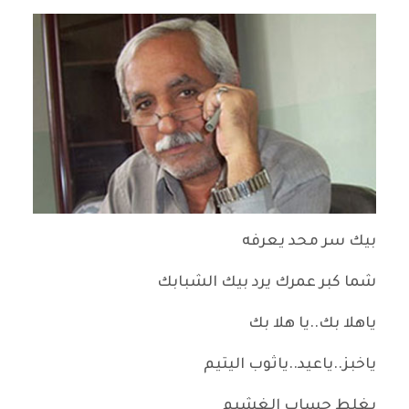
بيك سر محد يعرفه
شما كبر عمرك يرد بيك الشبابك
ياهلا بك..يا هلا بك
ياخبز..ياعيد..ياثوب اليتيم
يغلط حساب الغشيم