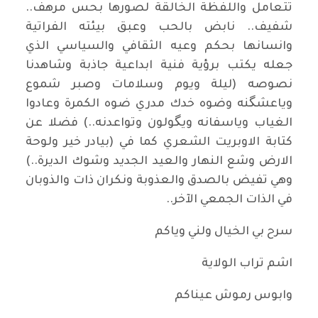
تتعامل واللفظة الخالقة لصورها بحس مرهف..
شفيف.. نابض بالحب وعبق بيئته الفراتية
وانسانها بحكم وعيه الثقافي والسياسي الذي
جعله يكتب برؤية فنية ابداعية جاذبة وشاهدنا
نصوصه (ليلة ويوم وسلامات وصبر شموع
وياعشگنه وضوه خدك مدري ضوه الكمرة وعادوا
الغياب وياسفانه ويگولون وتواعدنه..) فضلا عن
كتابة الاوبريت الشعري كما في (بيادر خير ولوحة
الارض وشع النهار والعيد الجديد وشوك الديرة..)
وهي تفيض بالصدق والعذوبة ونكران ذات والذوبان
في الذات الجمعي الآخر..
سرح بي الخيال ولني وياكم
اشم تراب الولاية
وابوس رموش عيناكم