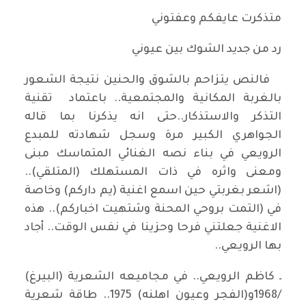
متذكرت عايفكم وعفتوني
رد من جديد الشوك بين عيوني
فالنص يتزاحم بالشوق والحنين نتيجة الشعور
بالغربة المكانية والمجتمعية.. باعتماد تقنية
التذكر والاستذكار..حتى انه يذكرنا بما قاله
الجواهري الكبير مرة وسجل شهادته للمبدع
الرويعي في بناء نصه الغنائي المتماسك مبنى
ومعنى واثره في ذات المستهلك (المتلقي)..
(اشعر بغربتي حين اسمع اغنية (يم داركم) وخاصة
في (التمت بروحي المحنة وشتهيت اخباركم).. هذه
الاغنية جعلتني فرحا وحزينا في نفس الوقت.. أجاد
بها الرويعي..
ـ كاظم الرويعي.. في مجاميعه الشعرية (البيرغ)
/1968و(الفجر وعيون اهلنه) 1975.. طاقة شعرية