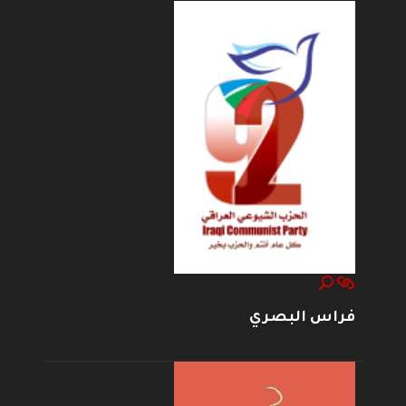
فراس البصري