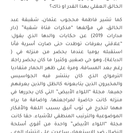
الخالق العقلي بهذا القدر او ذاك؟
كما تشير فاطمة محجوب عثمان، شقيقة عبد
الخالق، في مؤلفها “مذكرات فتاة شقية” (دار
مدارات 2019) عن حكايات والدها الذي يقول:
“علاقتي بعرفات توطدت حتى صارت أسرية فأنا
استقبله يوميا عندما يحضر من منزله في (
الدباغة)، وهو حي صغير، وكثيرا ما كان يحضر راجلا
رغم بعد المسافة، ومرة على ظهر الحمار متفاديا
الترمواي الذي كان ينتشر فيه الجواسيس
والمخبرون الذين يتابعونه كالظل والذين يعرفهم
جميعا. مجلة “اللواء الأبيض” التي كان يحررها في
منزله كانت حاضرة لمراجعتها، واضافة ما يراه
مهما لتخرج في ثوب أنيق بسبب اللغة والأفكار
الموضوعية والترتيب المنطقي للأشياء. حقا كانت
مجلة “اللواء الأبيض” واحدة من أقوى أسلحة
النضال ضد الاستعمار، ساعدت على انتشار الوعي