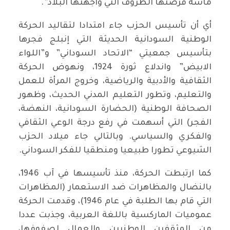
ماسة فرضتها الظروف التي واجهتها البلاد”.
أي أن تأسيس الحزب جاء امتدادا لتقاليد الحركة
الوطنية السودانية الحديثة التي إنبلج فجرها
بتأسيس جمعيتي “الاتحاد السوداني” و”اللواء
الابيض” واندلاع ثورة 1924، ونهوض الحركة
الثقافية والأدبية والرياضية، وخروج المرأة للعمل
والتعليم، وتطور التعليم المدني الحديث، وظهور
الصحافة الوطنية (الحضارة السودانية، النهضة،
الفجر) التي أسهمت في رفع درجة الوعي الثقافي
والفكري والسياسي. وبالتالي جاء ميلاد الحزب
الشيوعي تطورا طبيعيا ومنطقيا للفكر السوداني.
كما ارتبطت الحركة، منذ تأسيسها في آب 1946،
بالنضال والمظاهرات ضد الاستعمار (المظاهرات
التي قام بها الطلبة في عام 1946)، وقدمت الحركة
عموميات الماركسية باللغة العربية، وجذبت عددا
من المثقفين الوطنيين والعمال لصفوفها،