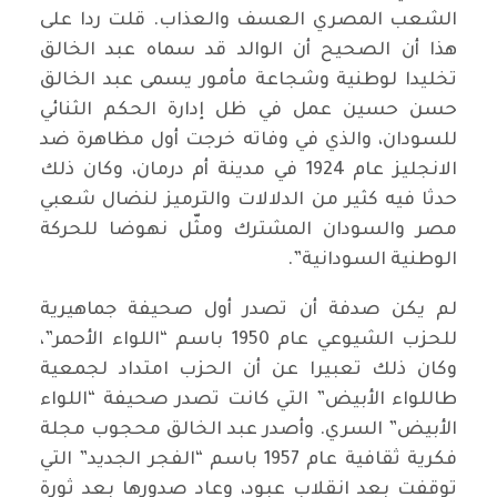
الشعب المصري العسف والعذاب. قلت ردا على
هذا أن الصحيح أن الوالد قد سماه عبد الخالق
تخليدا لوطنية وشجاعة مأمور يسمى عبد الخالق
حسن حسين عمل في ظل إدارة الحكم الثنائي
للسودان، والذي في وفاته خرجت أول مظاهرة ضد
الانجليز عام 1924 في مدينة أم درمان، وكان ذلك
حدثا فيه كثير من الدلالات والترميز لنضال شعبي
مصر والسودان المشترك ومثّل نهوضا للحركة
الوطنية السودانية”.
لم يكن صدفة أن تصدر أول صحيفة جماهيرية
للحزب الشيوعي عام 1950 باسم “اللواء الأحمر”،
وكان ذلك تعبيرا عن أن الحزب امتداد لجمعية
طاللواء الأبيض” التي كانت تصدر صحيفة “اللواء
الأبيض” السري. وأصدر عبد الخالق محجوب مجلة
فكرية ثقافية عام 1957 باسم “الفجر الجديد” التي
توقفت بعد انقلاب عبود، وعاد صدورها بعد ثورة