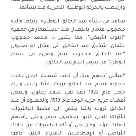
وارتبطت بالحركة الوطنية التحررية منذ نشأتها.
ساعد في نشأة عبد الخالق الوطنية ارتباط والده
محجوب عثمان بالنضال ضد الاستعمار في جمعية
“اللواء الأبيض”، كما يشير د. محمد محجوب
عثمان، شقيق عبد الخالق، في مقال له بعنوان
“عبد الخالق محجوب اسم وضىء في سماء
الوطن” عن سبب اسم عبد الخالق:
“سألني أحدهم مرة، أن كانت تسمية الرجل جاءت
مجاراة لاسم عبد الخالق ثروت باشا، رئيس وزراء
مصر عام 1922 بعد نفي سعد زغلول، وبعض
أعضاء حزبه، حزب الوفد عام 1919، والمعلوم أن عبد
الخالق ثروت باشا ينتمي إلى عصبة الباشوات
الأتراك الذين كانوا يحكمون مصر وعلى رأسهم
الملك فؤاد، وكان جل أولئك الباشوات من ملاك
الأراضي أو الإقطاعيين الأغنياء الذين أذاقوا