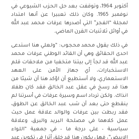
أكتوبر 1964، وتوقفت بعد حل الحزب الشيوعي في
نوفمبر 1965. وكان ذلك تعبيرا عن أنها امتداد
لمجلة “الفجر” التي أصدرها عرفات محمد عبد الله
في أوائل ثلاثنيات القرن الماضي.
في ذلك يقول محمد محجوب: “ولعلي هنا استدعى
احدى الحقائق وهي أن القائد الوطني عرفات محمد
عبد الله قد لجأ إلى بيتنا متخفيا من ملاحقات قلم
الاستخبارات، أي جهاز الأمن على العهد
الاستعماري، ولا أستطيع أن اؤكد هنا أن شيئا من
هذا قد رسخ في عقل عبد الخالق فقد كان طفلا
انذاك. ولكن ترداد اسم وسيرة عرفات في أسرتنا لم
ينقطع حتى بعد أن شب عبد الخالق عن الطوق،
فقد ربطت بين عرفات والوالد علاقة عمل حيث
عمل كلاهما في مصلحة البريد والبرق، وعلاقة
سياسية – على درجة ما – في جمعية “اللواء
الابيض”، فهل يكون هذا قد خلق أثرا في تكوين عبد