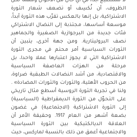
لا تستطيع أبدا، في أي حال من الأحوال ومهما تكن
الظروف، أن تُكسِف أو تضعف شعار الثورة
الاشتراكية، بل إنها بالعكس تقرّب هذه الثورة أبداً،
موسعة أساسها، مجتذبة إلى النضال الاشتراكي
فئات جديدة من البرجوازية الصغيرة والجماهير
نصف البروليتارية. ومن جهة أخرى، يتبين أن
الثورات السياسية أمر محتم في مجرى الثورة
الاشتراكية التي لا يجوز اعتبارها عملا واحدا، بل
مرحلة من الهزات العاصفة السياسية
والاقتصادية، من أشد النضالات الطبقية ضراوة،
من الحروب الأهلية، والثورات والثورات المضادة» .
ولنا في تجربة الثورة الروسية أسطع مثال تاريخي
على التحوّل من الثورة الديمقراطية (السياسية)
إلى الثورة الاشتراكية (الاجتماعية) في غضون
بضعة أشهر من العام 1917. وحقيقة الأمر أن
العلاقة الديالكتيكية بين الثورة السياسية
والاجتماعية أعمق من ذلك بالنسبة لماركس، حيث