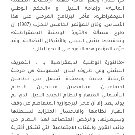
في لبنان، وضع أمامه مهمة «إسقاط الطغمة
المالية» وإقامة البديل أو «الحكم الوطني
الديمقراطي»، فأقر البرنامج المرحلي على هذا
الأساس. وكان للمؤتمر الخامس للحزب (1987) أن
طرح مسألة «الثورة الوطنية الديمقراطية»
وتحقيقها بشتى السبل والأشكال النضالية. وقد
عرّف المؤتمر هذه الثورة على النحو التالي:
«فالثورة الوطنية الديمقراطية، بـ ... التعريف
اللينيني وفي ظروف لبنان الملموسة هي مرحلة
تاريخية، جديدة ومعقدة، تفصل بين نظامين
اجتماعيين، متناقضين متناحرين، النظام
الرأسمالي المنهار والنظام الجديد البديل الذي لم
يولد بعد. إلا أن عجز البرجوازية المتعاظم عن وقف
انهيار نظامها والانحسار المتزايد لسلطتها
وسيطرتها، والرفض المتصاعد لهذا النظام من
جانب القوى والفئات الاجتماعية التي تشكل أكثرية