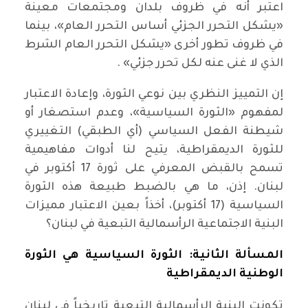
اعتبر أنه في ظروف بلدان ومجتمعات معينة
«يشكل التحرر الجزئي أساس التحرر العام»، بينما
في ظروف تطور أخرى «يشكل التحرر العام الشرط
الذي لا غنى عنه لكل تحرر جزئي» .
إن التمييز النظري بين نوعي الثورة، وإعادة الاعتبار
لمفهوم «الثورة السياسية»، وعدم استصغار أو
شيطنة الفعل السياسي (أي الطبقي) التغييري
للثورة الديمقراطية، يتيح لنا أدوات مفاهيمية
تسمح بالقبض المعرفي على ثورة 17 أكتوبر في
لبنان. إذن، ما هي بالضبط طبيعة هذه الثورة
السياسية (17 أكتوبر)، أخذاً بعين الاعتبار مميزات
البنية الاجتماعية الرأسمالية التبعية في لبنان؟
المسألة الثانية: الثورة السياسية هي الثورة
الوطنية الديمقراطية
تكونت البنية الرأسمالية التبعية تاريخياً في لبنان