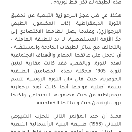
هذه الطبقة لم تكن قط ثورية» .
هكذا، في ظل عجز البرجوازية التبعية عن تحقيق
الثورة الديمقراطية (ذات المضمون الطبقي
البرجوازي)، وعندما يصل نظامها الاقتصادي إلى
حدّ الأزمة المستعصية، لا بد للطبقة العاملة –
بالتحالف مع سائر الطبقات الكادحة والمستغَلة –
أن تحمل على عاتقها المهام والأهداف الاجتماعية
لهذه الثورة. وبالفعل، فقد كانت مقاربة لينين
لثورة 1905 محمّلة بهذه المضامين الطبقية
الجوهرية، حيث قال «ان الثورة الروسية تتسم
بسمة أصلية قوامها أنها كانت ثورة برجوازية
ديمقراطية من حيث مضمونها الاجتماعي، ولكنها
بروليتارية من حيث وسائلها الكفاحية» .
فمنذ أن حدد المؤتمر الثاني للحزب الشيوعي
اللبناني (1968) طبيعة البنية الرأسمالية التبعية