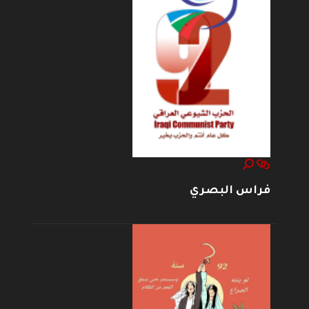
فراس البصري