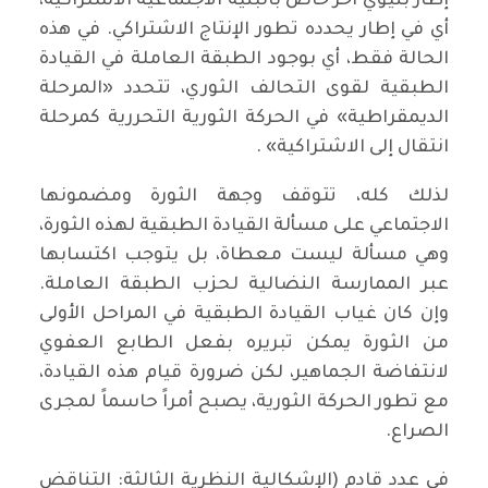
إطار بنيوي آخر خاص بالبنية الاجتماعية الاشتراكية،
أي في إطار يحدده تطور الإنتاج الاشتراكي. في هذه
الحالة فقط، أي بوجود الطبقة العاملة في القيادة
الطبقية لقوى التحالف الثوري، تتحدد «المرحلة
الديمقراطية» في الحركة الثورية التحررية كمرحلة
انتقال إلى الاشتراكية» .
لذلك كله، تتوقف وجهة الثورة ومضمونها
الاجتماعي على مسألة القيادة الطبقية لهذه الثورة،
وهي مسألة ليست معطاة، بل يتوجب اكتسابها
عبر الممارسة النضالية لحزب الطبقة العاملة.
وإن كان غياب القيادة الطبقية في المراحل الأولى
من الثورة يمكن تبريره بفعل الطابع العفوي
لانتفاضة الجماهير، لكن ضرورة قيام هذه القيادة،
مع تطور الحركة الثورية، يصبح أمراً حاسماً لمجرى
الصراع.
في عدد قادم (الإشكالية النظرية الثالثة: التناقض