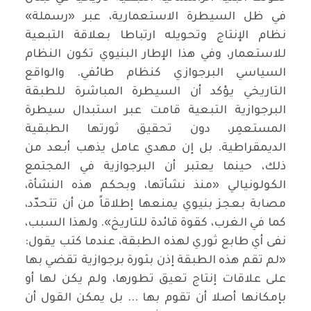
في ظل السيطرة الاستعمارية، عبر «رسملة»
نظام الإنتاج وتحويله ارتباطا بعلاقة التبعية
للاستعمار، وفي هذا الإطار البنيوي تكون النظام
السياسي البرجوازي كنظام طائفي. والواقع
التاريخي يؤكد أن السيطرة المباشرة للطبقة
البرجوازية التبعية قامت عبر استبدال سيطرة
المستعمِر، دون تحقيق ثورتها الطبقية
الديمقراطية. بل إن مهدي عامل يذهب أبعد من
ذلك، حينما يعتبر أن البرجوازية في المجتمع
الكولونيالي «منذ نشأتها، وبحكم هذه النشأة،
مصابة بعجز بنيوي يمنعها إطلاقاً من أن تتحدّد،
كما في الغرب، كقوة قائدة للتاريخ». ولهذا السبب،
نفى أي طابع ثوري لهذه الطبقة، عندما كتب يقول:
«لم تقم هذه الطبقة إذن بثورة برجوازية تقضي بها
على علاقات إنتاج تعيق تطورها، ولم يكن لها أو
بإمكانها أصلا أن تقوم بها ... بل يمكن القول أن