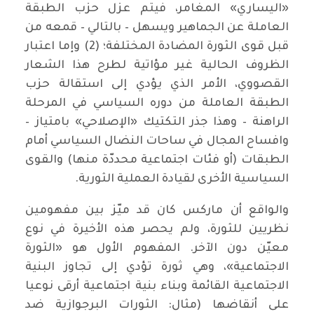
«اليساري» المغامر، فيتم عزل حزب الطبقة
العاملة عن الجماهير ويسهل – بالتالي – قمعه من
قبل قوى الثورة المضادة المختلفة؛ (2) وإما اعتبار
الظروف الحالية غير مؤاتية لطرح هذا الشعار
القصووي، الأمر الذي يؤدي إلى استقالة حزب
الطبقة العاملة من دوره السياسي في المرحلة
الراهنة – وهذا جذر التكتيك «الإصلاحي» بامتياز –
وافساح المجال في ساحات النضال السياسي أمام
الطبقات (أو فئات اجتماعية محددّة منها) والقوى
السياسية الأخرى لقيادة العملية الثورية.
والواقع أن ماركس كان قد ميّز بين مفهومين
نظريين للثورة، ولم يحصر هذه الأخيرة في نوع
معيّن دون الآخر. المفهوم الأول هو «الثورة
الاجتماعية»، وهي ثورة تؤدي إلى تجاوز البنية
الاجتماعية القائمة وبناء بنية اجتماعية أرقى نوعيا
على أنقاضها (مثال: الثورات البرجوازية ضد