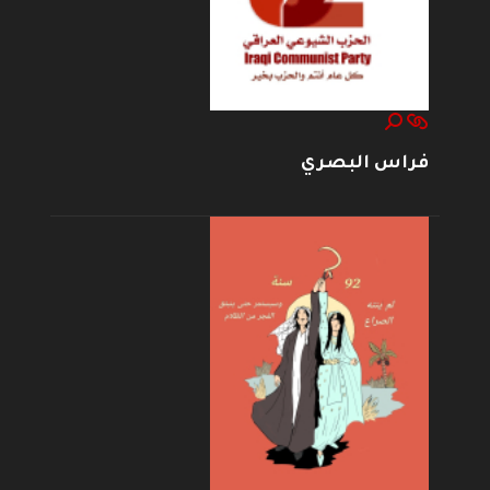
فراس البصري