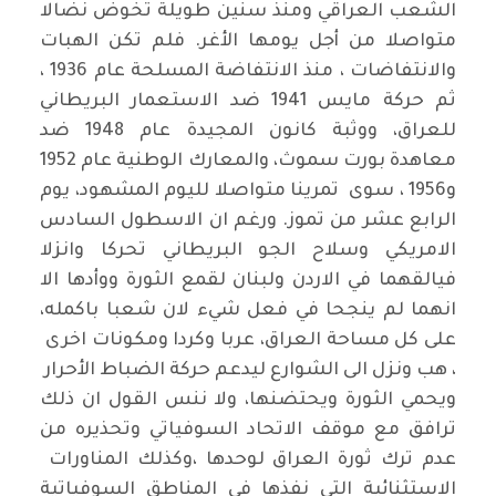
الشعب العراقي ومنذ سنين طويلة تخوض نضالا
متواصلا من أجل يومها الأغر. فلم تكن الهبات
والانتفاضات ، منذ الانتفاضة المسلحة عام 1936 ،
ثم حركة مايس 1941 ضد الاستعمار البريطاني
للعراق، ووثبة كانون المجيدة عام 1948 ضد
معاهدة بورت سموث، والمعارك الوطنية عام 1952
و1956 ، سوى تمرينا متواصلا لليوم المشهود، يوم
الرابع عشر من تموز. ورغم ان الاسطول السادس
الامريكي وسلاح الجو البريطاني تحركا وانزلا
فيالقهما في الاردن ولبنان لقمع الثورة ووأدها الا
انهما لم ينجحا في فعل شيء لان شعبا باكمله،
على كل مساحة العراق، عربا وكردا ومكونات اخرى
، هب ونزل الى الشوارع ليدعم حركة الضباط الأحرار
ويحمي الثورة ويحتضنها، ولا ننس القول ان ذلك
ترافق مع موقف الاتحاد السوفياتي وتحذيره من
عدم ترك ثورة العراق لوحدها ،وكذلك المناورات
الاستثنائية التي نفذها في المناطق السوفياتية