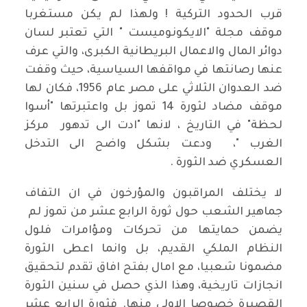
قرب الحدود التركية ! ولهذا لم يكن مستغربا
موقف مجلة "الايكونوميست " التي تعتبر لسان
دوائر المال والاعمال البريطانية الكبرى، والتي عرف
عنها رصانتها في مواقفها السياسية، حيث وقفت
ضد العدوان الثلاثي على مصر عام 1956، فكان لها
موقف مضاد لثورة 14 تموز بل واعتبرتها "أسوا
لحظة" في التاريخ ، لانها "ادت الى تدهور مركز
الغرب "، ودعت بشكل واضح الى التدخل
العسكري ضد الثورة .
لا يختلف المراقبون والمؤرخون في ان التفاف
جماهير الشعب حول ثورة الرابع عشر من تموز لم
يضمن حمايتها من تحركات ومؤامرات فلول
النظام الملكي القديم، بل وانما اعطى الثورة
مضمونا شعبيا، مع امال بفتح افاق تقدم لتحقيق
انجازات تاريخية، وهذا الذي حصل في سنين الثورة
القصيرة خصوصا الاولى منها. فثورة الرابع عشر