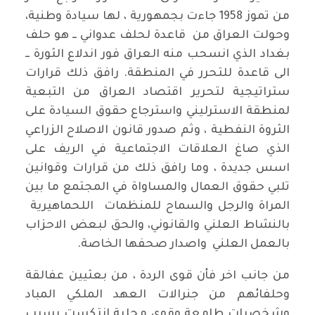
من تموز 1958 جاءت بجمهورية ، لها سيادة وطنية،
وحولت العراق من قاعدة لحلف عدواني ــ هو حلف
بغداد الذي انسحب منه العراق فور اندلاع الثورة ــ
الى قاعدة للتحرر في المنطقة. رافق ذلك قرارات
ستراتيجية لتحرير اقتصاد العراق من التبعية
لمنطقة الاسترليني واسترجاع حقوق السيادة على
الثروة النفطية ، وثم صدور قانون الاصلاح الزراعي
الذي صاغ العلاقات الاجتماعية في الريف على
اسس جديدة ، وما رافق ذلك من قرارات وقوانين
تلبي حقوق العمال والمساواة في المجتمع ما بين
المراة والرجل والسماح للمنظمات اللحماهيرية
بالنشاط العلني والقانوني، والحق لبعض الاحزاب
بالعمل العلني واصدار صحفها الخاصة.
من جانب اخر فأن قوى الردة ، من بعثيين عفالقة
وحلفائهم من جنرالات العهد الملكي المباد
وشخصيات طامعة وقوى محلية انتكست بسبب