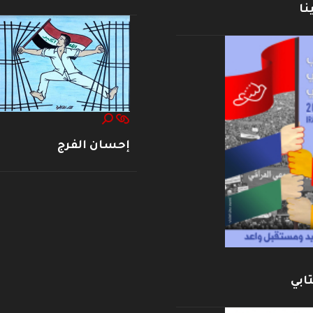
نا
إحسان الفرج
ابي