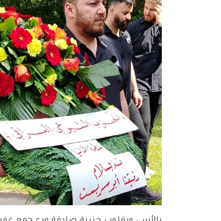
بالأسى وبقلوب حزينة صادقة ودع جمع غفير 