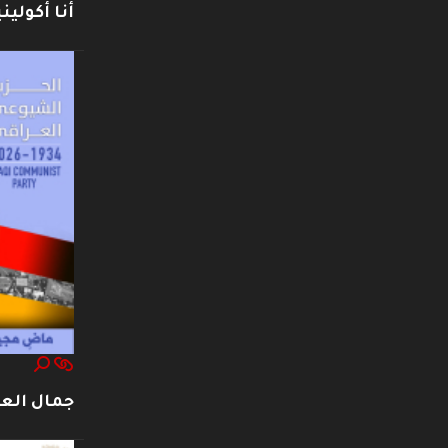
أنا أكوليني
جمال العت