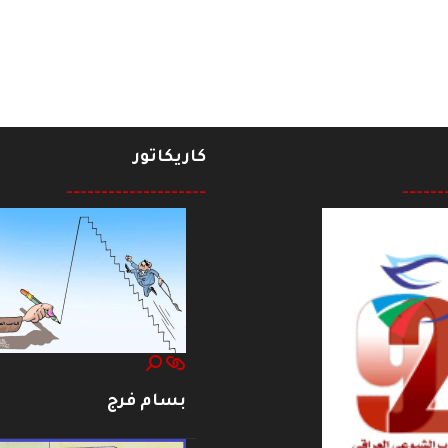
لربيعي ة و نياز كريم حيدر
كاريكاتور
--------------------
------
بسام فرج