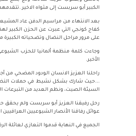
الكبير أبو سربست إلى مثواه الاخير .تتقدمهم
بعد الانتهاء من مراسيم الدفن عاد المشيع
كفاح كونجي التي عبرت عن الحزن الكبير لهذا
على مرور مراحل النضال وتضحياته الكبيرة 
وجاءت كلمة منظمة ألمانيا للحزب الشيوعي 
الأخير.
راحلنا العزيز الانسان الودود المضحي من أ
...حيث شارك بشكل نشيط في حملات التضامن
السيئة الصيت، ونظم العديد من التبرعات 
رحل رفيقنا العزيز أبو سربست ولم يحقق حلمه
عوائل رفاقنا الأنصار الشيوعيين العراقيين ا
الجميع في النهاية قدموا التعازي لعائلة الر