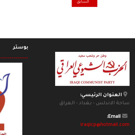
المقال السابق: تهاني منظمة السويد بتخرج هيلين محمدد ا
السابق
بوستر
--------------
العنوان الرئيسي:
ساحة الاندلس - بغداد - العراق
Email:
iraqicp@hotmail.com