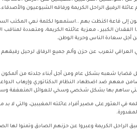
 عائلة الرفيق الراحل الكريمة ورفاقه الشيوعيون والأصدقاء.
ون إلى قاعة اكتظت بهم ..استمعوا لكلمة نعي المكتب السيا
 الفقدان الكبير ، معزية عائلته الكريمة، ومتعددة لمناقب
من أجل سعادة الناس وحرية الوطن.
العراقي لتعرب عن حزن وألم جميع الرفاق لرحيل رفيقهم ا
جل قضايا شعبه بشكل عام ومن أجل أبناء جلدته من ألمكون ا
 معهم ضد اضطهاد النظام الدكتاتوري وإرهاب الدواعش ا
التي ساهم بها بشكل شخصي وسخي للعوائل المتعففة وساعد
 في العثور على مصير أفراد عائلته المغيبين، والتي لا بد 
لمغدورة.
فيق الراحل الكريمة وعبروا عن حزنهم الصادق وتمنوا لها الص