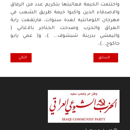
واختتمت الخيمة فعاليتها بتكريم عدد من الرفاق
والاصدقاء الذين واكبوا خيمة طريق الشعب في
مهرجان اللومانتيه لعدة سنوات، فارتفعت راية
العراق والحزب وصدحت الحناجر بالاغاني (
واليمشي بدربنة شيشوف... )، و( عمي يابو
جاكوج...)
.
المقال السابق: الكاتب سلام القريني يوقّع "المفترس"
المقال التالي: مو
السابق
التالي