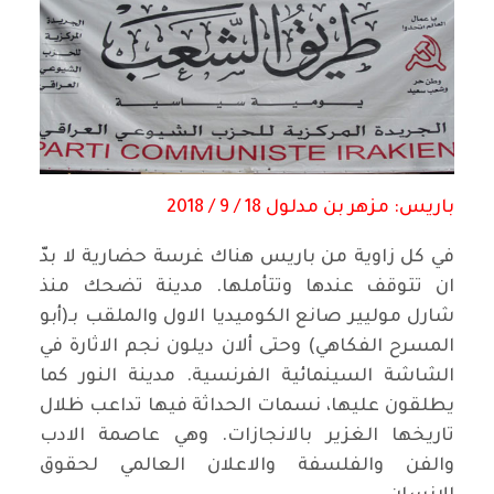
باريس: مزهر بن مدلول 18 / 9 / 2018
في كل زاوية من باريس هناك غرسة حضارية لا بدّ
ان تتوقف عندها وتتأملها. مدينة تضحك منذ
شارل موليير صانع الكوميديا الاول والملقب بـ(أبو
المسرح الفكاهي) وحتى ألان ديلون نجم الاثارة في
الشاشة السينمائية الفرنسية. مدينة النور كما
يطلقون عليها، نسمات الحداثة فيها تداعب ظلال
تاريخها الغزير بالانجازات. وهي عاصمة الادب
والفن والفلسفة والاعلان العالمي لحقوق