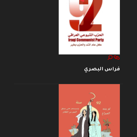
فراس البصري