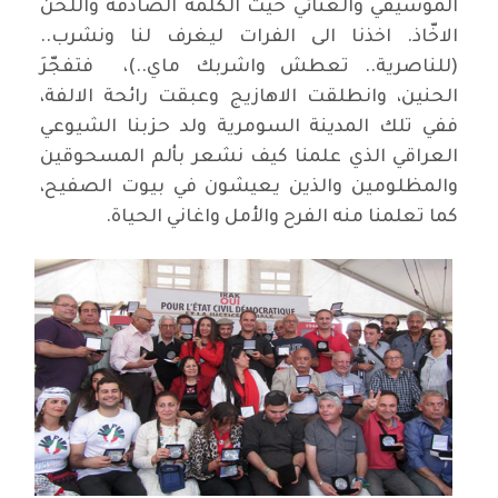
الموسيقي والغنائي حيث الكلمة الصادقة واللحن
الاخّاذ. اخذنا الى الفرات ليغرف لنا ونشرب..
(للناصرية.. تعطش واشربك ماي..)، فتفجّرَ
الحنين، وانطلقت الاهازيج وعبقت رائحة الالفة،
ففي تلك المدينة السومرية ولد حزبنا الشيوعي
العراقي الذي علمنا كيف نشعر بألم المسحوقين
والمظلومين والذين يعيشون في بيوت الصفيح،
كما تعلمنا منه الفرح والأمل واغاني الحياة.