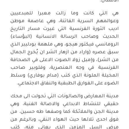
الانسان.
هي التي كانت وما زالت معبرا للمبدعيين
وعوالمهم السرية الفاتنة، وهي عاصمة موطن
اديب الثورة الفرنسية التي غيرت مسار التاريخ
الحديث وصاحب الرسالة الانسانية (البؤساء)
الرومانسي فيكتور هيجو، وهي ملهمة بودليير الذي
سبق عصره (واراد من ازهار الشر ان يُخرج الجمال
من الشر)، وإميل زولا الصوت الاعلى في الصحافة
الفرنسية في وجه العنصرية، وفلوبير صاحب
المخيلة الملونة الذي كتب (مدام بوفاري) وسلط
الضوء على الفوارق الطبقية والنفاق الاجتماعي.
مدينة المعارض والصالونات التي تحولت الى محك
حقيقي للنشاط الابداعي والاصالة الفنية، وهي
مدينة الجن والملائكة كما وصفها طه حسين. من
فوق احدى تلالها حيث الهواء النقي، وبالرغم من
مرض السل المزمن الذي يعاني منه، كتب