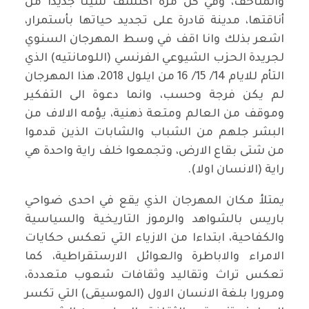
والمتاحف، وفي كل مرة اكتشف شيئا جديدا من
أناقتها، مدينة قادرة على تجديد حياتها بأستمرار،
اشعر بذلك وانا اقف في وسط المهرجان السنوي
لجريدة الحزب الشيوعي الفرنسي (اللومانتيه) الذي
التأم للايام 14/ 15/ 16 من ايلول 2018، هذا المهرجان
لم يكن فرجة وحسب، وانما دعوة الى التفكير
وموقف من العالم ومتعة ذهنية، يؤمه الالاف من
البشر جلهم من الشباب والشابات الذين قدموا
من شتى بقاع الارض، وتجمعوا خلف راية واحدة هي
راية (الانسان اولا).
يمتلأ مكان المهرجان الذي يقع في احدى ضواحي
باريس بالشواهد والرموز التاريخية والسياسية
والكفاحية، ابتداءا من الازياء التي تعكس حكايات
الامراء والاباطرة والعوائل الارستقراطية، كما
تعكس تراث وتقاليد وثقافات شعوب متعددة،
ومرورا بلغة الانسان الاول (الموسيقى) التي تكسر