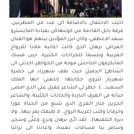
احيت الاحتفال بالاضافة الى عدد من المطربين،
فرقة بابل القادمة من كوبنهاكن بقيادة المايسترو
سعد الاعظمي، وكان ابرز المؤدين بينهم هو الفنان
العراقي برهان الذي كانت اغانيه ملاذا للارواح
الغريبة وبلسما للجراحات الكثيرة، حين مسك
المايكرفون اجتاحتني موجة من الخواطر، اخذتني الى
الشاطئ الجميل حيث تقف شهرزاد في حضرة
شهريار لتروي حكايتها: (بلغني ايها الملك
السعيد...). خطر لي الشاعر عقيل علي الذي امضى
حياته في الغرف الباردة والحانات الكئيبة، والشاعر
الحزين جبار الغزي الذي شبع من الحياة عوزا
وحرمانا وكتب (غريبة الروح.. لا طيفك يمر بيها.. ولا
ديرة التلفيها)، لقد ادّى برهان وبرع، وغنّى وسحر،
وسافر بنا مسافات بعيدة، واعادنا الى تراثنا