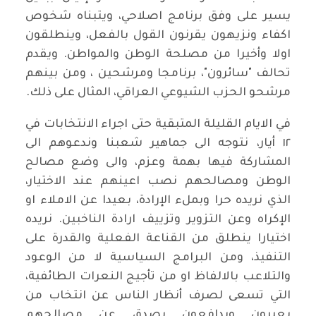
يسير على وفق برنامج اصلاحي، ويتبناه شخوص
اكفاء ونزيهون يقرنون القول بالفعل، وينطلقون
اولا وأخيرا من مصلحة الوطن والمواطن. ويقدم
تحالف "سائرون"، برنامجا ومرشحين ، ومن بينهم
مرشحو الحزب الشيوعي العراقي، المثال على ذلك.
في الايام القليلة المتبقية حتى اجراء الانتخابات في
١٢ أيار، نتوجه الى جماهير شعبنا وندعوهم الى
المشاركة فيها بهمة وعزم، والى وضع مصالح
الوطن ومصالحهم نصب اعينهم عند الاختيار،
الذي نريده حرا وبملء الإرادة، بعيدا عن الاملاء او
الإكراه وعن التزوير وتزييف ارادة الناخبين. نريده
اختيارا ينطلق من القناعة الفعلية والقدرة على
التنفيذ، ومن البرامج السياسية لا من الوعود
والتلاعب بالالفاظ او من تأجيج النعرات الطائفية،
التي تسعى لصرف أنظار الناس عن انتخاب من
يعبرون ويدافعون بصدق عن مصالحهم