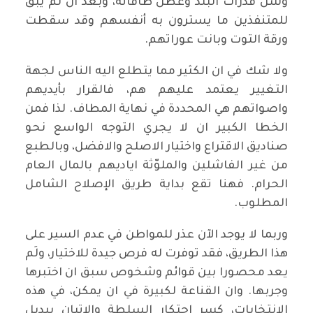
وشل قدرات البلد وعطل طاقاته، وبعد ان لم يبق
للمتنفذين ما يسترون به أنفسهم وقد سقطت
ورقة التوت وبانت عوراتهم.
ولا شك في ان الكثير مما يتطلع اليه الناس لجهة
التغيير يعتمد عليهم هم، فالقرار بأيديهم
واصواتهم هي المحددة في نهاية المطاف. لذا فمن
الخطا الكبير ان لا يجري التوجه الواسع نحو
صناديق الاقتراع واختيار الاصلح والافضل، وبالطبع
من غير الفاشلين والملوّثة اياديهم بالمال العام
الحرام. فهنا تقع بداية طريق الإصلاح الشامل
المطلوب.
وربما لا يوجد الآن عذر للمواطن في عدم السير على
هذا الطريق، فقد توفرت له فرص جيدة للاختيار، ولَم
يعد محصورا بين قوائم وشخوص سبق ان اختبرها
وجربها. وان القناعة لكبيرة في ان يمكن، في هذه
الانتخابات، كسر احتكار السلطة والإتيان ببديل