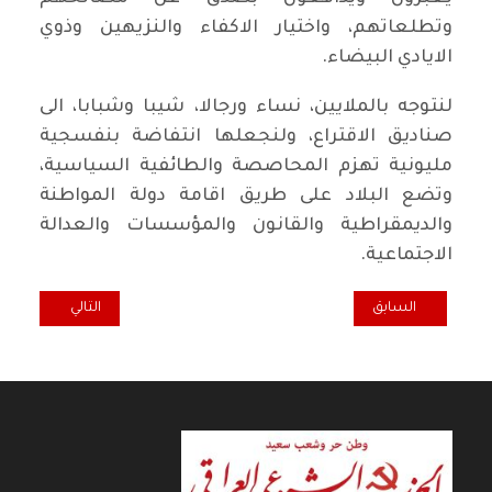
وتطلعاتهم، واختيار الاكفاء والنزيهين وذوي
الايادي البيضاء.
لنتوجه بالملايين، نساء ورجالا، شيبا وشبابا، الى
صناديق الاقتراع، ولنجعلها انتفاضة بنفسجية
مليونية تهزم المحاصصة والطائفية السياسية،
وتضع البلاد على طريق اقامة دولة المواطنة
والديمقراطية والقانون والمؤسسات والعدالة
الاجتماعية.
المقال السابق: رائد فهمي: الطبقة العاملة لم تحظ بالأولوية في السياسا
المقال التالي: سل
السابق
التالي