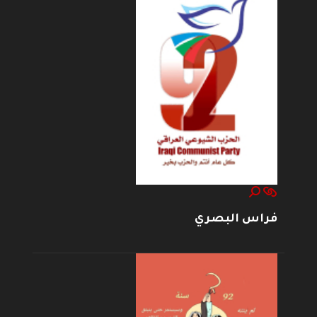
فراس البصري