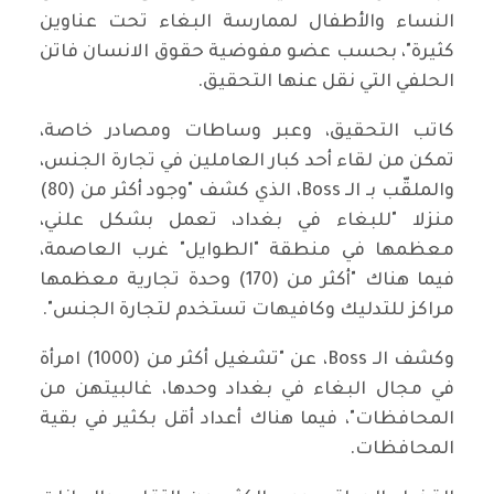
النساء والأطفال لممارسة البغاء تحت عناوين
كثيرة"، بحسب عضو مفوضية حقوق الانسان فاتن
الحلفي التي نقل عنها التحقيق.
كاتب التحقيق، وعبر وساطات ومصادر خاصة،
تمكن من لقاء أحد كبار العاملين في تجارة الجنس،
والملقّب بـ الـ Boss، الذي كشف "وجود أكثر من (80)
منزلا "للبغاء في بغداد، تعمل بشكل علني،
معظمها في منطقة "الطوايل" غرب العاصمة،
فيما هناك "أكثر من (170) وحدة تجارية معظمها
مراكز للتدليك وكافيهات تستخدم لتجارة الجنس".
وكشف الـ Boss، عن "تشغيل أكثر من (1000) امرأة
في مجال البغاء في بغداد وحدها، غالبيتهن من
المحافظات"، فيما هناك أعداد أقل بكثير في بقية
المحافظات.