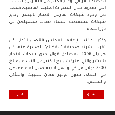
القضاء العراقي، وعبر الكثير من التقارير والبيانات
التي أصدرها خلال السنوات القليلة الماضية، كشف
عن وجود شبكات تمارس الاتجار بالبشر، وتدير
شبكات تستقطب النساء بهدف تشغيلهن في
دور البغاء.
وذكر المكتب الإعلامي لمجلس القضاء الأعلى في
تقرير نشرته صحيفة "القضاء" الصادرة عنه، في
حزيران 2006، أنه صادق أقوال إحدى شبكات الاتجار
بالبشر والتي اعترفت ببيع الكثير من النساء بمبلغ
2500 دولار أمريكي، وأنهن لا يتقاضين لقاء عملهن
في البغاء، سوى توفير مكان للمبيت والمأكل
والملبس.
المقال السابق: "جهات متنفذة" تستولي على خمس مدارس في بغداد
المقال التالي: مؤ
السابق
التالي