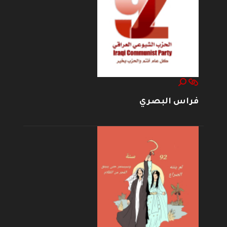
فراس البصري