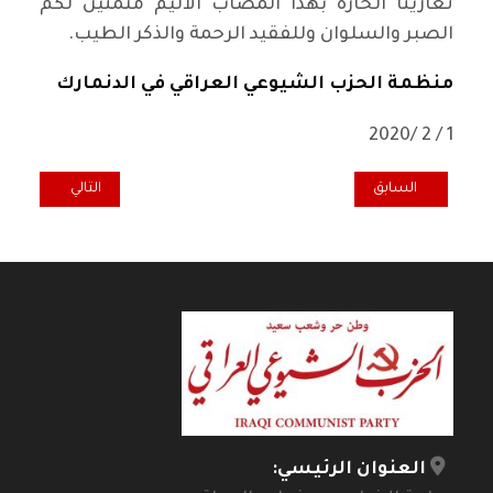
تعازينا الحارة بهذا المصاب الاليم متمنين لكم
الصبر والسلوان وللفقيد الرحمة والذكر الطيب.
منظمة الحزب الشيوعي العراقي في الدنمارك
1 / 2 /2020
المقال السابق: سنمنع أي اقتحام وشيك لساحات الاحتجاج
المقال التالي: تع
السابق
التالي
العنوان الرئيسي: