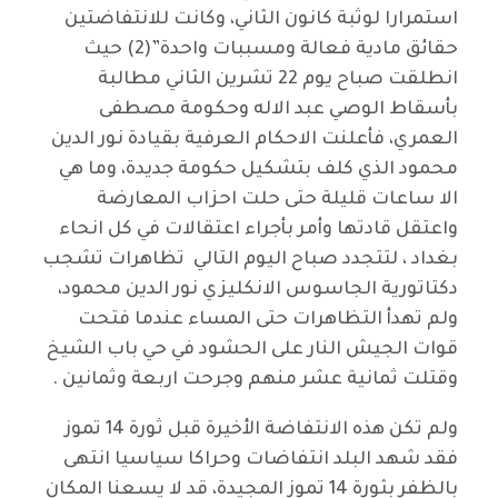
استمرارا لوثبة كانون الثاني، وكانت للانتفاضتين
حقائق مادية فعالة ومسببات واحدة”(2) حيث
انطلقت صباح يوم 22 تشرين الثاني مطالبة
بأسقاط الوصي عبد الاله وحكومة مصطفى
العمري، فأعلنت الاحكام العرفية بقيادة نور الدين
محمود الذي كلف بتشكيل حكومة جديدة، وما هي
الا ساعات قليلة حتى حلت احزاب المعارضة
واعتقل قادتها وأمر بأجراء اعتقالات في كل انحاء
بغداد ، لتتجدد صباح اليوم التالي تظاهرات تشجب
دكتاتورية الجاسوس الانكليزي نور الدين محمود،
ولم تهدأ التظاهرات حتى المساء عندما فتحت
قوات الجيش النار على الحشود في حي باب الشيخ
وقتلت ثمانية عشر منهم وجرحت اربعة وثمانين .
ولم تكن هذه الانتفاضة الأخيرة قبل ثورة 14 تموز
فقد شهد البلد انتفاضات وحراكا سياسيا انتهى
بالظفر بثورة 14 تموز المجيدة، قد لا يسعنا المكان