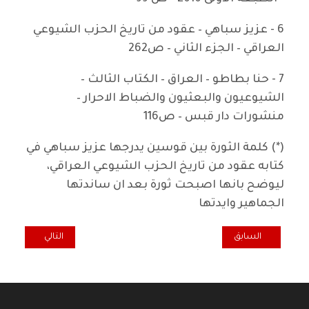
6 - عزيز سباهي – عقود من تاريخ الحزب الشيوعي
العراقي – الجزء الثاني – ص262
7 - حنا بطاطو – العراق – الكتاب الثالث –
الشيوعيون والبعثيون والضباط الاحرار –
منشورات دار قبس – ص116
(*) كلمة الثورة بين قوسين يدرجها عزيز سباهي في
كتابه عقود من تاريخ الحزب الشيوعي العراقي،
ليوضح بانها اصبحت ثورة بعد ان ساندتها
الجماهير وايدتها
المقال السابق: العولمة الرأسمالية وحق تقرير المصير
المقال التالي: له
السابق
التالي