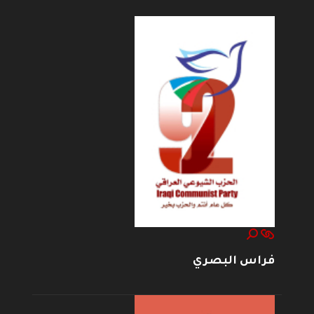
فراس البصري