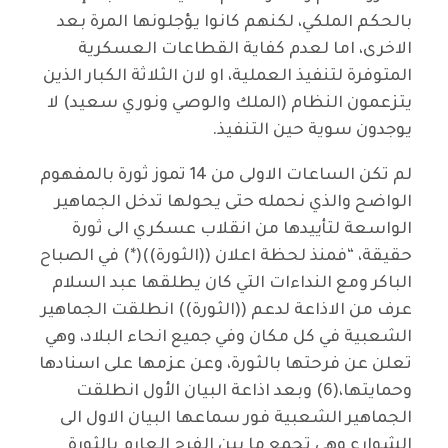
بالحكم الملكي، لكنهم كانوا يؤجلونها المرة بعد
الاخرى، اما لعدم كفاية القطاعات العسكرية
المتوفرة لتنفيذ العملية، او لان الثلاثة الكبار الذين
يتزعمون النظام (الملك والوصي ونوري سعيد) لا
يوجدون سوية حين التنفيذ.
لم تكن الساعات الاولى من 14 تموز ثورة بالمفهوم
الواضح والذي نحمله حتى يحولها تدخل الجماهير
الواسعة لتأييدها من انقلاب عسكري الى ثورة
حقيقة، “فمنذ لحظة اعلان ((الثورة))(*) في الصباح
الباكر ومع النداءات التي كان يطلقها عبد السلام
عرف من الاذاعة لدعم ((الثورة)) انطلقت الجماهير
الشعبية في كل مكان وفي جميع انحاء البلاد، وهي
تعلن عن فرحتها بالثورة، وعن عزمها على اسنادها
وحمايتها،(6) وبعد اذاعة البيان الأول انطلقت
الجماهير الشعبية فور سماعها البيان الاول الى
الشوارع وهي تجمع ما بين الفرح العارم بالثورة