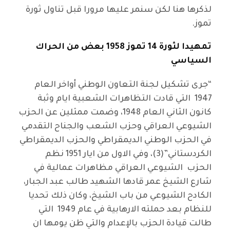
لذكرها هنا لكن سنمر عليها مرورا قبل تناول ثورة
تموز.
تمهيدا لثورة 14 تموز 1958 بعض من الحراك
السياسي
“جرى تشكيل لجنة التعاون الوطني أواخر العام
1947 التي قادت التظاهرات الشعبية ايام وثبة
كانون الثاني العام 1948، وضمت ممثلين عن الحزب
الشيوعي العراقي وحزب الشعب والجناح التقدمي
في الحزب الوطني الديمقراطي والحزب الديمقراطي
الكردستاني”(3)، وفي الاول من ايار 1951 نظم
الحزب الشيوعي العراقي مظاهرات عمالية في
شارع الشيخ عمر قادها الشهيد طالب عبد الجبار،
الكادح الشيوعي من باب الشيخ، وكان ذلك تحديا
للنظام بعد حملته الارهابية في عام 1949 التي
طالت قيادة الحزب بالإعدام والتي ظن يومها ان