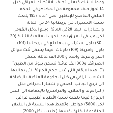
ومما لا شك فيه ان تخلف الاقتصاد العراقي قبل
14 تموز خلف مجموعة من المظاهر في الحكم
الملكي الخاضع للإنكليز، ففي “عام 1957 بلغت
نسبة الاستيراد من بريطانيا 24 في المائة
والصادرات اليها 28في المائة وبلغ الدخل القومي
لكل فرد في العراق بعد الحرب العالمية الثانية (20
- 30) باون استرليني بينما بلغ في بريطانيا (101)
باون وامريكا (109) باونات، فيما يسكن ثلث عوائل
العراق غرفة واحدة و 200 الف عائلة تسكن
الصرائف و300 الف عائلة تسكن بيوتا من الطين”
(1) هذه الارقام التي تبين حجم الكارثة التي يعانيها
الشعب الراقي في ظل الحكومة الملكية، بالإضافة
الى تردي الجانب الصحي وانتشار الامراض مثل
(التراخوما و الملاريا والدزاننتريا بالإضافة الى السل
الرئوي) فيما بلغت نسبة الأطباء (طبيب عراقي
لكل 5800) مواطن وتهبط هذه النسبة في البلدان
المتقدمة للفترة نفسها ( طبيب لكل 2000)