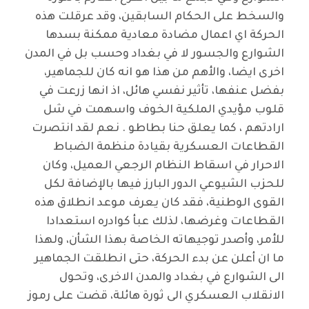
والسخط على الحكام السابقين، وقد عرقلت هذه
الحركة اي اعمال مضادة معادية ممكنة بسدها
الشوارع والجسور لا في بغداد وحسب بل في المدن
اخرى ايضا، والأهم من هذا هو انه كان للجماهير،
بفضل عنفها، تأثير نفسي هائل، اذ انها زرعت في
قلوب مؤيدي الملكية الخوف واسهمت في شل
ارادتهم ، كما يعلق حنا بطاطو . نعم لقد انتصرت
القطاعات العسكرية بقيادة منظمة الضباط
الاحرار في اسقاط النظام الرجعي العميل، وكان
للحزب الشيوعي الدور البارز فيها بالإضافة لكل
القوى الوطنية، فقد كان يعرف موعد انطلاق هذه
القطاعات وغرضها، لذلك عبأ كوادره استعدادا
للأمر، وأصدر توجيهاته الخاصة بهذا الشأن، ولهذا
ما ان أعلن عن بدء الحركة، حتى انطلقت الجماهير
الى الشوارع في بغداد والمدن الاخرى، وتحول
الانقلاب العسكري الى ثورة هائلة، قضت على رموز