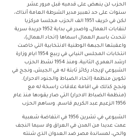
الحزب لن ينهض على قدميه قبل مرور عشر
سنوات على حد تعبير مدير الشرطة العامة آنذاك،
لكن في خريف 1951 الف الحزب مجلسا مركزيا
لنقابات العمال، واصدر في بداية 1952 جريدة سرية
تتحدث باسم العمال اسماها (اتحاد العمال)،
واعقبتها الجبهة الوطنية الانتخابية التي خاضت
انتخابات المجلس النيابي في ربيع 1954 ايام وزارة
ارشد العمري الثانية، ومنذ 1954 نشط الحزب
الشيوعي لإيجاد ركائز ثابتة له في الجيش، ونجح في
تكوين منظمة (اتحاد الضباط والجنود الاحرار).
ونجح كذلك في اقامة علاقات راسخة له مع
(منظمة الضباط الاحرار) التي صار يقودها منذ عام
1956 الزعيم عبد الكريم قاسم. وساهم الحزب
الشيوعي في تشرين 1956 في انتفاضة شعبية
عمت عديدا من المدن في العراق ولا سيما النجف
والحي، لمساندة مصر ضد العدوان الذي شنته