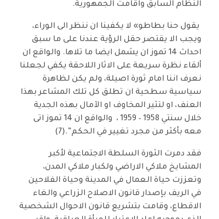
النظام السابق واقامت الجمهورية.
يقول حنا بطاطو» لا يكفينا ان ننظر الى الوراء،
ويجب الا يقتصر حقل الرؤية عندنا على ما سبق
احداث 14 تموز ان يشمل ايضا ما تلاها. والواقع ان
ألقاء نظرة سريعة على الاثار اللاحقة يكفي لجعلنا
نعرف اننا امام ثورة اصيلة، ولم يكن لظاهرة
سياسية سطحية ان تطلق كل تلك المشاعر بهذا
العنف، او لتثير المخاوف او الآمال بهذه الجدية
خلال سنتي 1958 – 1959 ، والواقع ان 14 تموز اتى
معه بأكثر من مجرد تغيير في الحكم”.(7)
فقد دمرت الثورة السلطة الاجتماعية لأكبر
المشايخ ملاكي الاراضي ولكبار ملاكي المدن،
وتعززت حياة العمال في المدينة وحياة الفلاحين
في الريف بإصدار قانون الاصلاح الزراعي والغاء
الاقطاع، وقامت بتشريع قانون الاحوال الشخصية