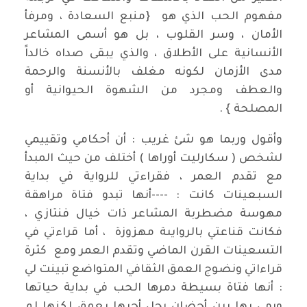
مفهوم الحب الذي هو {منبع السعادة ، ومرفأ
الأمان ، وسر القلوب ، بل هو أسمى المشاعر
الأنسانية على الأطلاق ، والذي يبقى صداه خالداً
مدى الأزمان لكونه مغلف بالأنسنة والرحمة
والعطف ومجرد من الشهوة الحيوانية أو
المصلحة } .
وأقول وربما هو شئ غريب : أن أحكامي وتقييمي
لشخص ( سكارليت أوراها ) أختلف من حيث المبدأ
مع تقدم العمر ، فقراءتي للرواية في بداية
السبعينات كانت : ----أنها تبدو فتاة مراهقة
مهوسة مضطربة المشاعر ذات خيال فنتازي ،
فكانت قناعتي بالروايىة مهزوزة ، أما قراءتي في
التسعينات القرن الماضي وتقدم العمر ومع كثرة
قراءاتي ونضوج العمق الثقافي المتواضع تبينت لي
: أنها فتاة بسيطة دمرها الحب في بداية حياتها