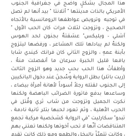
هذا المجال بشكلٍ واضح في جغرافية الجنوب
الأمريكي بالذات مدينتها " أتلانتا " بيد أنها لم تصل
في توجيه وترويض عواطفها الرومانسية بالأتجاه
الصحيح ، وتزوجت لثلاث مرات كان الحب الأول "
آشلي – ويليكس" عشقتهُ بجنون لحد الهوس
ولكنهُ لم يبادلها تلك المشاعر ، ورفضها ليتزوج
بأبنة عمهِ ، والزوج الثاني كان فرانك كيندي شابا
يافعا قليل الخبرة سرعان ما أنفصلت منهُ ،
وأطفأتْ هذا الحب بحبٍ جديد وهو الزوج الثالث
(ريت باتلر) بطل الرواية وسُجنَ عند دخول اليانكيين
إلى الجنوب لقتله رجلاً أسوداً لأهانة أمرأة بيضاء ،
وساعدها بدفع فاتورة الضرائب الباهضة ولكنها
نكرت الجميل وتزوجت من شاب ثري وقُتل في
الحرب الأهلية ، وثم تعود لحبها بتلر ثانية نادمة ،
تبدو" سكارليت "في الرواية كشخصية مركبة تجمع
المتناقضات أنّها لا تحب أخوتها ولكنها تعتني بهم
، وكانت تتميّزْ بالبخل والطمع ومع ذلك كانت تقدم