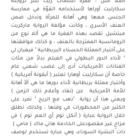
أصلاً مثل : فقرة أغتصاب ريت بتلر لزوجته
سكارليت أوراها لأستخدامه القوّة في ممارسة
الجنس معها وهي أهانة للمرأة وتدخل ضمن
العنف الأسري ، وكانت مؤلفة الرواية ماركريت
ميتشيل تقصد بهذه الفقرة ما هي أللا نوع من
الرومانسية الممتزجة بالعنف ، و كذلك موافقتها
على أختيار الممثلة الحسناء البريطانية " فيفيان لي
" لأداء الدور البطولي في الفيلم بدلاً من مئات
الفنانات الأمريكيات أدى إلى غضب شعبي عام
خاصة أن سكارليت أوهارا تعتبر ( أيقونة أمريكية )
وأختيار ممثلة بريطانية لأداء دورها ما هي ألأ أهانة
للأمة الأمريكية عن (نقاد وأعلام ذلك الزمن )
ويعني هذا أن رواية "ذهب مع الريح " تمرد على
الكثير من المحظورات في وقتها ، وكذلك تطلق
خلال الرواية عبارة ( أنكل توم أي العم توم ) في
مزاحٍ غير مقصودعلى الخادمة هاتي ماك ( مامي )
ذات البشرة السوداء، وهي عبارة تستخدم لوصف