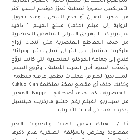
الموضوع الحساس بشكلٍ خجول وتصوير الأفارقة
الأمريكيين بصورة نمطية تعزز كونهم ليسو أكثر
من مجرد تابعين أو خدم للبيض ، وعند تحويل
الرواية إلى فيلم (حذف) منتج الفيلم " دافيد
سيليزنيك " اليهودي اللبرالي المناهض للعنصرية
من حذف المقاطع العنصرية مثل أنتماء أزواج
ماركريت ميتشل على التوالي آشلي ، بتلر وفرانك
كندي إلى جماعة الكوكلو العنصرية التي كانت تروّع
وتعذّب السود أبان الحرب الأهلية ، وتروع البيض
المساندين لهم في عمليات تطهير عرقية منظمة ،
وكذلك حذف أي مقطع يمجّدْ بمنظمة Kuklux Klan
العنصرية ، كما حذف أصطلاح Nigger المهين
من سيناريو الفيلم رغم حشو ماركريت ميتشيل
بذكره بتعمد في أحداث الأبارتايد .
ثالثا/ هناك بعض الهنات والهفوات الغير
مقصودة يفترض بالمؤلفة العبقرية عدم ذكرها