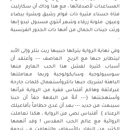
المساعدات لأصدقائها ، مع هذا وذاك أن سكارليت
فتاة حسناء مثيرة ذات قوام رشيق وبشرة بيضاء
وعيون ملونة زرقاء وشعر أنثوي مسدول تبدو إنها
ورثت جينات الجمال من أمها ذات الجذور الفرنسية
.
وفي نهاية الرواية يتركها حبيبها ريت بتلر وإلى الأبد
ليتطاير حبها مع الريح العاصف --- وأعتقد أن
أسباب كثيرة لفشل هذا الحب العارم منها
سوسيولوجية وسايكولوجية وربما معاملتها
الباهتة لشريك حبها باتلروأستعمال كلمات جارحة
غيرلائقة وهاكم أقتباس فقرة من الرواية قرأتها
وأستهجنتها {--- أنهُ من البلاهة حقاً أن حبنا
سيبعث من جديد --- بعد أن غدى حطاماً بأفاعيلك
الرعناء } أقتباس نصي من الرواية ، هكذا تعاملت
الروائية مع عالم الحب المقدس ! وقد أتهمها
الكثير من النقاد بالأسفاف والتهافت في ترجمة