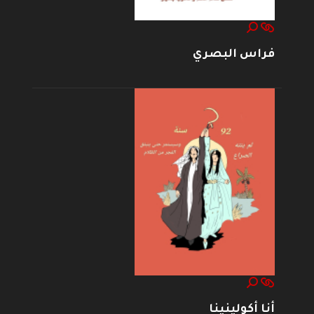
فراس البصري
أنا أكولينينا