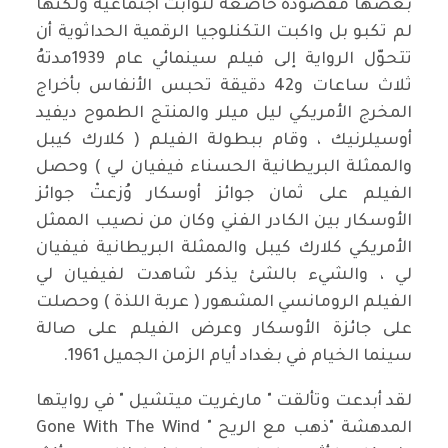
بعضها مقصودة خاضعة لثوابت أجتماعية ولكنها
لم تكبو بل واكبت التكنلوجيا الرقمية الحداثوية أن
تتحوّل الرواية إلى فيلم سينمائي عام 1939مدتهُ
ثلاث ساعات و42 دقيقة تحبس الأنفاس بأخراج
المخرج الأمريكي ليل ميلر والمنتج الطموح ديفيد
أوسيلرنيك ، وقام ببطولة الفيلم ( كلارك كيبل
والممثلة البريطانية الحسناء فيفيان لي ) وحصل
الفيلم على ثمان جوائز أوسكار وُزعتْ جوائز
الأوسكار بين الكادر الفني وكان من نصيب الممثل
الأمريكي كلارك كيبل والممثلة البريطانية فيفيان
لي ، والشيء بالشئ يذكر شاهدت لفيفيان لي
الفيلم الرومانسي المشهور ( عربة اللذة ) وحصلت
على جائزة الأوسكار وعرض الفيلم على صالة
سينما الخيام في بغداد أيام الزمن الجميل 1961.
لقد أبدعت وتألقت " مارغريت ميتشيل " في روايتها
المدهشة "ذهب مع الريح " Gone With The Wind