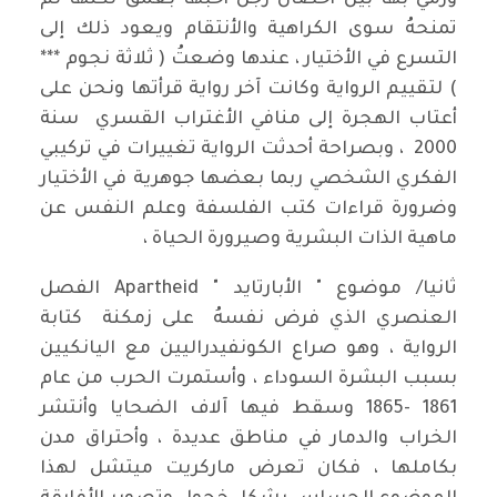
ورمي بها بين أحضان رجل أحبها بعمق لكنها لم
تمنحهُ سوى الكراهية والأنتقام ويعود ذلك إلى
التسرع في الأختيار ، عندها وضعتُ ( ثلاثة نجوم ***
) لتقييم الرواية وكانت آخر رواية قرأتها ونحن على
أعتاب الهجرة إلى منافي الأغتراب القسري سنة
2000 ، وبصراحة أحدثت الرواية تغييرات في تركيبي
الفكري الشخصي ربما بعضها جوهرية في الأختيار
وضرورة قراءات كتب الفلسفة وعلم النفس عن
ماهية الذات البشرية وصيرورة الحياة ،
ثانيا/ موضوع " الأبارتايد " Apartheid الفصل
العنصري الذي فرض نفسهُ على زمكنة كتابة
الرواية ، وهو صراع الكونفيدراليين مع اليانكيين
بسبب البشرة السوداء ، وأستمرت الحرب من عام
1861 -1865 وسقط فيها آلاف الضحايا وأنتشر
الخراب والدمار في مناطق عديدة ، وأحتراق مدن
بكاملها ، فكان تعرض ماركريت ميتشل لهذا