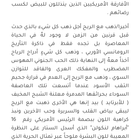
الأفارقة الأمريكيين الذين يتذللون للبيض لكسب
رضائهم .
أخيرا/ذهب مع الريح أجل ذهب كل شيء بالذي حدث
قبل قرنين من الزمن لا وجود لهُ في الحياة
المعاصرة بل تجده فقط في ذاكرة التأريخ
الرومانسي الأوربي ، وذهب كل شيءٍ أدراج الرياح
آخذاً معهُ إلى النهاية ذلك الحب الجنوني المهوس
المضطرب والمفكك العرى والفاقد للتوازن
السوي ، وذهب مع الريح إلى العدم في قرارة جحيم
الثقب الأسود عندما أتسعت تلك العاصفة
السوداء بحرائقها المدمرة معلنة الشبح المخيف
( للأبرتايد ) بيد إنها هي الأخرى ذهبت مع الريح
ليبقى بياض القلب والسريرة وحب الآخرين ونبذ
كراهية اللون ببصمة الرئيس الأمريكي رقم 16
"أبراهام لنكولن" الذي أسدل الستار على النظرة
المعيبة للون البشرة ملوحاً عبر تمثال الحرية الذي