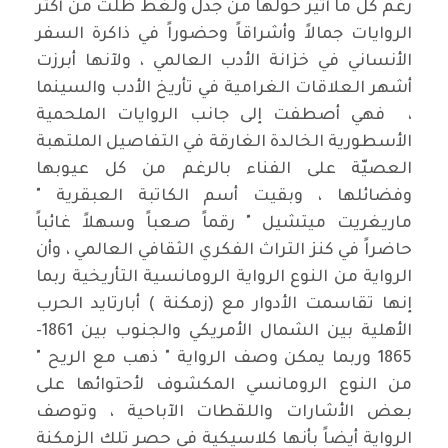
رغم كل ما أثير حولها من جدل ولغط ظلت من أكثر
الروايات جمالاً وأشراقاً وحضوراً في ذاكرة السفر
الأنساني في خزانة الأدب العالمي ، ولآنها أبرزت
أشهر العلاقات الغرامية في تأريخ الأدب والسينما
، فهي أصطفت إلى جانب الروايات الملحمية
الأسطورية الخالدة الغارقة في التفاصيل الملتهبة
العصيّة على الفناء بالرغم من كل عيوبها
وفضائلها ، وبقيت أسم الكاتبة العبقرية "
ماريغريت ميتشيل " رقماً صعباً وسهلاً غائباً
حاضراً في كنز التراث الفكري الثقافي العالمي ، وأن
الرواية من النوع الرواية الرومانسية التأريخية ربما
إنها تقاسمت الأدوار مع (زمكنة ) أبارتايد الحرب
الأهلية بين الشمال الأمريكي والجنوب بين 1861-
1865 وربما يمكن وصف الرواية " ذهب مع الريح "
من النوع الرومانسي المكشوف لأحتوائها على
بعض الأشارات واللقطات الآباحية ، وتوصف
الرواية أيضاً بأنها كلاسيكية في حصر تلك الزمكنة