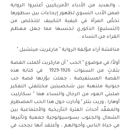
، والعديد من الأدباء الأمريكيين أعتبروا الرواية
ضمن الأدب النسوي لظهور إيحاءات بين سطورها
تخصُ المرأة في كيفية التكييف للتخلص من
(التسليع) الذكوري لجنسها مما جعل معظم
القراء من النساء .
مناقشة آراء مؤلفة الرواية " مارغريت ميتشيل "
أولاً/ في موضوع " الحب " أن ماركريت أكملت القصة
بثلاثٍ من السنوات 1926-1929 في كتابة هذه
القصة المستفيضة ، جعلت بؤرتها قصة حب
جنونية ملتهبة بين شخصيتين مختلفتي التفكير
صلبتي العود من الرجال والنساء هما " سكارليت
أوهارا ، وريت بتلر " وأدارت حول هذا الحب المضطرم
والمعقّد أحداث الفترة التأريخية والأجتماعية بين
الشمال والجنوب بسوسيولوجية جمعية وتأثيرها
في حياة الناس وأحوالهم ، وأعتقد أنها نجحت في