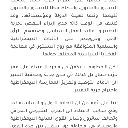
اعتداء سافرا على مقري حزب مجاز بموجب
الدستور والقانون، وانتهاكا فظا للدستور والقانون
كليهما، وثلما لهيبة الدولة ومؤسساتها. وقد
كشف في الوقت ذاته مدى ازدراء البعض لحرية
التعبير ولتقاليد العمل السياسي، وضيقهم بالرأي
الآخر، وخروجهم على الآليات الديمقراطية
والسلمية المتوافقة مع روح الدستور، في معالجة
القضايا السياسية المختلف حولها.
لكن الخطورة لا تكمن في مجرد الاعتداء على مقر
حزب مجاز، بل كذلك في مدى جدية وصدقية السير
الى الامام، لتوطيد وتعزيز الممارسة الديمقراطية
واحترام حرية التعبير.
اننا على ثقة من ان الغاية الاولى والاساسية لما
وقع، بجانب الاساءة الى الحزب الشيوعي العراقي
وتحالف سائرون وسائر القوى المدنية الديمقراطية
والوطنية، هي محاولة دق اسفين بين هذه القوى