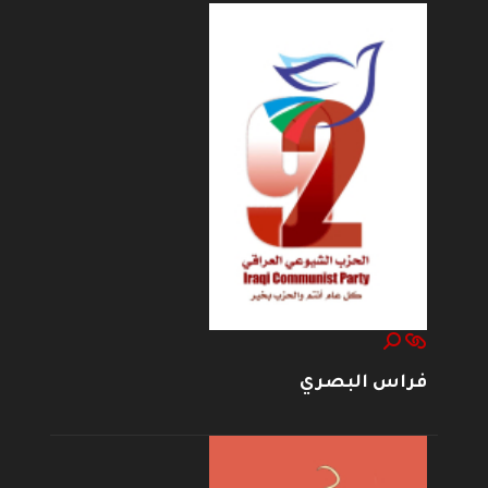
فراس البصري