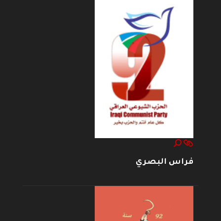
فراس البصري