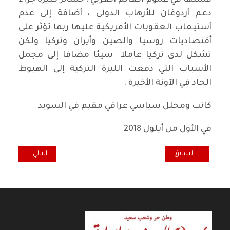
فشلها في عموم العالم العربي ، خسائر كبيرة جراء
دعم أردوغان للأرهاب الدولي ، أضافة إلى عدم
أستيعاب العقوبات الأمريكية عليها ربما تؤثر على
أقتصاديات روسيا والصين وأيران وتركيا ولكن
تشكل لدى تركيا عاملا سيئا مضافا إلى مجمل
الأسباب التي دفعت الليرة التركية إلى الهبوط
الحاد في الآونة الأخيرة .
كاتب ومحلل سياسي عراقي مقيم في السويد
في الأول من أيلول 2018
المقال السابق: الحرب الاقتصادية التي يقودها ترامب ضد الجميع
المقال التالي: أزم
السابق
التالي