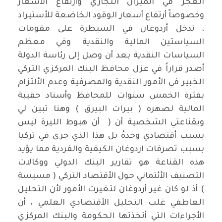
العجز في الميزان التجاري وأرتفاع الأسعار
وخصوصاً أرتفاع أسعار الوقود الخاضعة للأستيراد
، تدخل أردوغان في السيطرة على مقومات
السياستين المالية والنقدية وفي معظم
السياسات النقدية بعد أن وصل إلى رئاسة الدولة
أصدر قراراً في عزل محافظ البنك المركزي التركي
الخبير في الأمور النقدية والمصرفية وعدم الألتزام
بفترة الخمس سنوات للمحافظ وأسناد حقيبة
المالية لصهره ( بيرات البيرق ) وهنا تبين لي
وبقناعتي الشخصية أن ( أن هبوط الليرة ليس
بسبب أقتصادي وحدهُ بل هذا الذي جرى في تركيا
بسبب تصرفات اردوغان الكيفية والفردية مما يؤيد
هذه القناعة هو تقارير البنك الدولي ووكالات
التصنيف الأئتماني حول الأقتصاد التركي ( مسيسة
) أذ لو كان غير أردوغان لتغيرت الأمور لأن التحليل
العاطفي غلب التحليل الأقتصادي العلمي ، أن
الأجراءات التي أتخذتها الحكومة والبنك المركزي