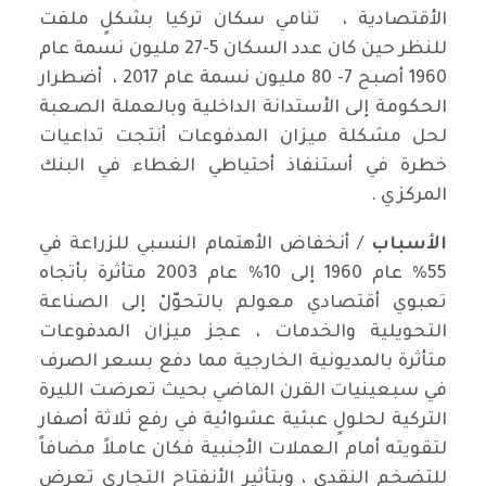
الأقتصادية ، تنامي سكان تركيا بشكلٍ ملفت
للنظر حين كان عدد السكان 5-27 مليون نسمة عام
1960 أصبح 7- 80 مليون نسمة عام 2017 ، أضطرار
الحكومة إلى الأستدانة الداخلية وبالعملة الصعبة
لحل مشكلة ميزان المدفوعات أنتجت تداعيات
خطرة في أستنفاذ أحتياطي الغطاء في البنك
المركزي .
الأسباب
/ أنخفاض الأهتمام النسبي للزراعة في
55% عام 1960 إلى 10% عام 2003 متأثرة بأتجاه
تعبوي أقتصادي معولم بالتحوّلْ إلى الصناعة
التحويلية والخدمات ، عجز ميزان المدفوعات
متأثرة بالمديونية الخارجية مما دفع بسعر الصرف
في سبعينيات القرن الماضي بحيث تعرضت الليرة
التركية لحلولٍ عبثية عشوائية في رفع ثلاثة أصفار
لتقويته أمام العملات الأجنبية فكان عاملاً مضافاً
للتضخم النقدي ، وبتأثير الأنفتاح التجاري تعرض