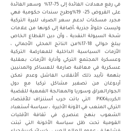
في رفع معدلات الفائدة إلى 75-17% وسعر الفائدة
على القروض 25- 19%وطرح سندات حكومية فهي
مجرد مسكنات لدعم سعر الصرف لليرة التركية
وليست حلولاً جذرية ،أضافة إلى كونها من علامات
شحة السيولة النقدية ، وأن دين القطاع الخاص
يبلغ حوالي 18-17%من الناتج المحلي الأجمالي ،
الأزمات السياسية الداخلية للمعارضة التركية
وعسكرة المجتمع التركي وأدارة الأزمات بعقلية
عسكرية في معاقبة صارمة للعساكر والمدنيين
بتهمة تأييد ذلك ألأنقلاب الفاشل وعدم تمكن
أردوغان من تصفير مشاكل تركيا مع دول
الجوارالعراق وسوريا والمعالجة القمعية للقضية
الكرديةPKK التي باتت حرب أستنزاف للأقتصاد
التركي المتعب في الآونة الأخيرة ، سياسة أستعباد
الشعوب بنهج عنصري في ثقافة الأقليات
القومية تحت ظل سياسة الأخونة التي ثبتت