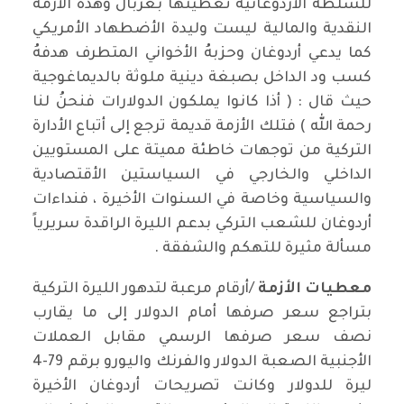
للسلطة الأردوغانية تغطيتها بغربال وهذه الأزمة
النقدية والمالية ليست وليدة الأضطهاد الأمريكي
كما يدعي أردوغان وحزبهُ الأخواني المتطرف هدفهُ
كسب ود الداخل بصبغة دينية ملوثة بالديماغوجية
حيث قال : ( أذا كانوا يملكون الدولارات فنحنُ لنا
رحمة الله ) فتلك الأزمة قديمة ترجع إلى أتباع الأدارة
التركية من توجهات خاطئة مميتة على المستويين
الداخلي والخارجي في السياستين الأقتصادية
والسياسية وخاصة في السنوات الأخيرة ، فنداءات
أردوغان للشعب التركي بدعم الليرة الراقدة سريرياً
مسألة مثيرة للتهكم والشفقة .
معطيات الأزمة
/أرقام مرعبة لتدهور الليرة التركية
بتراجع سعر صرفها أمام الدولار إلى ما يقارب
نصف سعر صرفها الرسمي مقابل العملات
الأجنبية الصعبة الدولار والفرنك واليورو برقم 79-4
ليرة للدولار وكانت تصريحات أردوغان الأخيرة