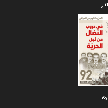
ابي
وي