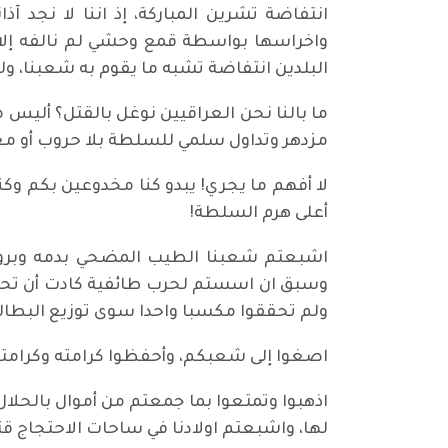
انتفاضة تشرين المباركة، إذ اننا لا نجد
واخراسها بواسطة قمع وحشي لم نالفه إلا ف
البلدين انتفاضة تشبه ما يقوم به شعبنا، و
ما بالنا نحن العراقيين نوغل بالقتل؟ أليس 
مزدهر وتداول سلمي للسلطة بلا حروب أو مع
لا أفهم ما يجري! يبدو كنا مخدوعين بكم وكنت
أعلى هرم السلطة!
اشبعتم شعبنا الطيب المضحي بدمه وبروحه م
وسبق ان اسستم لحرب طائفية كادت أن تحرق 
ولم تحققوا مكسبا واحدا سوى توزيع البطا
اصغوا إلى شعبكم، وأحفظوا كرامته وكرامتك
اذهبوا وتمتعوا بما جمعتم من أموال بالحلال او
لها، واشبعتم اولادنا في ساحات الاحتجاج قت