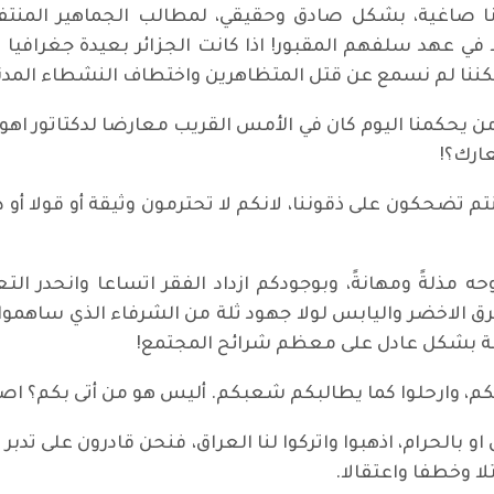
 آذانا صاغية، بشكل صادق وحقيقي، لمطالب الجماهير الم
ي عهد سلفهم المقبور! اذا كانت الجزائر بعيدة جغرافيا عن
لكننا لم نسمع عن قتل المتظاهرين واختطاف النشطاء المدن
من يحكمنا اليوم كان في الأمس القريب معارضا لدكتاتور اه
ارك؟!
م تضحكون على ذقوننا، لانكم لا تحترمون وثيقة أو قولا أو دس
ذلةً ومهانةً، وبوجودكم ازداد الفقر اتساعا وانحدر الت
الاخضر واليابس لولا جهود ثلة من الشرفاء الذي ساهموا 
لة بشكل عادل على معظم شرائح المجتمع!
م، وارحلوا كما يطالبكم شعبكم. أليس هو من أتى بكم؟ اصغ
 بالحرام، اذهبوا واتركوا لنا العراق، فنحن قادرون على تدبر 
لا وخطفا واعتقالا.