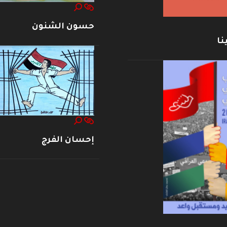
حسون الشنون
نا
إحسان الفرج