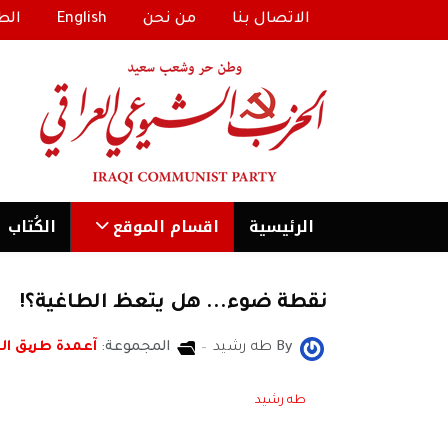
الاتصال بنا
من نحن
English
الط
الرئیسية
اقسام الموقع
الكُتاب
نقطة ضوء... هل يتعظ الطاغية؟!
By
طه رشيد
المجموعة:
آعمدة طریق ا
طه رشيد