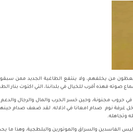
ا يعظون من يخلفهم، ولا ينتفع الطاغية الجديد ممن سبق
اع صوته فهذه أقرب للخيال في بلداننا، التي اكتوت بنار الطغا
حروب مجنونة، وحين خسر الحرب والمال والرجال والدعم الد
خل غرفة نوم صدام امعانا في اذلاله. لقد ضعف صدام حينها ك
 وتجاهله.
 الفاسدين والسراق والموتورين والبلطجية، وهذا ما يحدث 