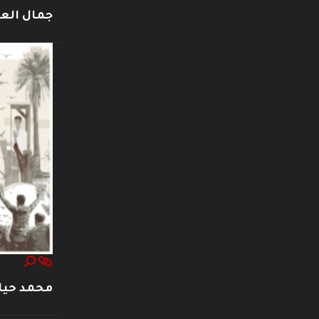
جمال العت
محمد حيا