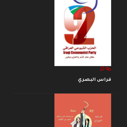
فراس البصري