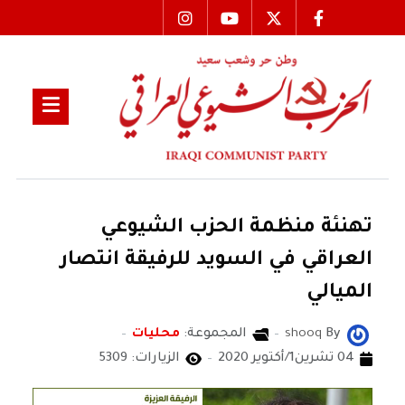
تهنئة منظمة الحزب الشيوعي
العراقي في السويد للرفيقة انتصار
الميالي
By
shooq
المجموعة:
محليات
04 تشرين1/أكتوير 2020
الزيارات: 5309