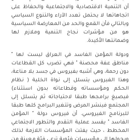
أن التنمية الاقتصادية والاجتماعية والحفاظ على
اتجاهاتها لا يحتمل تعدد الآراء والتنوع السياسي
وبالتالي فأن القمع والحد من المعارضة السياسية
هو من مؤشرات نجاح التنمية وملازم لها
وضمانتها الأكيدة.
ودولة المؤمن الفاسد في العراق ليست لها "
مناطق عفة محصنة " فهي تضرب كل القطاعات
دون رحمة، وهي أشبه بفيروس في جسد بلا مناعة،
وهذا الفيروس يتسلل إلى نواة الخلية ( نظام
الحكم ومؤسساته وقطاعاته بدون استثناء)
فيصيغ برامجها طبقا لاحتياجاته ثم يتسلل إلى
المجتمع فينشر المرض وتتغير البرامج كلها طبقا
للبرنامج الفيروسي. أن فيروس دولة " المؤمن
الفاسد " يفسد عملية التقدم والتطور الاجتماعي
المخطط ، حيث يفتت المؤسسات اللازمة لذلك
ويحولها إلى مؤسسات فئوية ترعى فئة معينة من