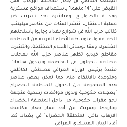
الجمعة الماضي أن جهاز مكافحة الإرهاب ألقى
القبض على "14 متهما" باستهداف مواقع عسكرية
ومدنية بالصواريخ. ومباشرة بعد تسريب خبر
عملية الاعتقال، انتشر المئات من عناصر ميليشيا
كتائب حزب الله في شوارع بغداد وجابوا بأسلحتهم
الخفيفة والمتوسطة الأحياء القريبة من المنطقة
الخضراء وفقا لوسائل الأعلام المختلفة. وانتشرت
مقاطع فيديو تظهر عناصر حزب الله بعجلات
مختلفة يتجولون في العاصمة ويرددون هتافات
منددة برئيس الوزراء العراقي مصطفى الكاظمي
ومتوعدة بالانتقام منه. كما تمكن بعض عناصر
هذه المجموعة من الدخول للمنطقة الخضراء
"بعجلات حكومية وبدون موافقات رسمية متجهة
نحو مقرات حكومية من داخل المنطقة الخضراء
وخارجها وتقربت من أحد مقار جهاز مكافحة
الارهاب داخل المنطقة الخضراء" في بغداد، كما
أفاد البيان العسكري العراقي.