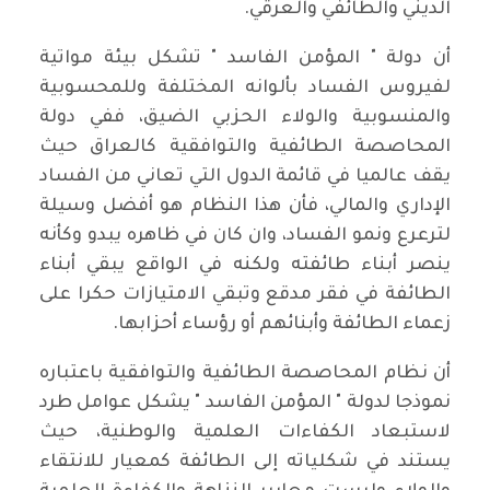
الديني والطائفي والعرقي.
أن دولة " المؤمن الفاسد " تشكل بيئة مواتية
لفيروس الفساد بألوانه المختلفة وللمحسوبية
والمنسوبية والولاء الحزبي الضيق، ففي دولة
المحاصصة الطائفية والتوافقية كالعراق حيث
يقف عالميا في قائمة الدول التي تعاني من الفساد
الإداري والمالي، فأن هذا النظام هو أفضل وسيلة
لترعرع ونمو الفساد، وان كان في ظاهره يبدو وكأنه
ينصر أبناء طائفته ولكنه في الواقع يبقي أبناء
الطائفة في فقر مدقع وتبقي الامتيازات حكرا على
زعماء الطائفة وأبنائهم أو رؤساء أحزابها.
أن نظام المحاصصة الطائفية والتوافقية باعتباره
نموذجا لدولة " المؤمن الفاسد " يشكل عوامل طرد
لاستبعاد الكفاءات العلمية والوطنية، حيث
يستند في شكلياته إلى الطائفة كمعيار للانتقاء