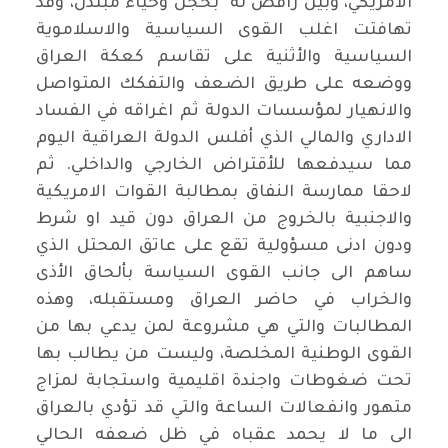
الامريكي، وبين رافض له بخجل وحياء مبتذل، وقد
تهافتت اغلب القوى السياسية والاسلاموية
السياسية والأثنية على تقاسم كعكة العراق
ووضعه على طريق الضعف والتفكك المتواصل
والانهيار لمؤسسات الدولة ثم اغراقه في الفساد
الاداري والمالي الذي أفلس الدولة العراقية اليوم
مما سيدفعها للأقتراض الخارجي والداخلي. ثم
لاحقا ممارسة النفاق بمطالبة القوات الامريكية
والاجنبية بالخروج من العراق دون قيد او شرط
ودون ادنى مسؤولية تقع على عاتق المحتل الذي
ساهم الى جانب القوى السياسة بألحاق الأذى
والخراب في حاضر العراق ومستقبله، وهذه
المطالبات والتي هي مشروعة لمن يدعي بها من
القوى الوطنية المخلصة، وليست من يطالب بها
تحت ضغوطات واجندة اقليمية واستجابة لمزاج
متهور وانفعالات الساعة والتي قد تؤدي بالعراق
الى ما لا يحمد عقباه في ظل ضعفه الحالي