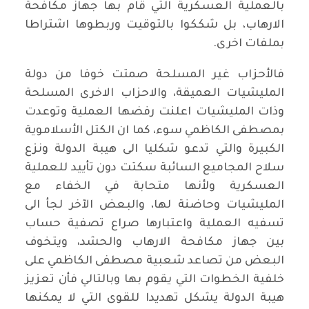
بالعملية العسكرية التي قام بها جهاز مكافحة
الارهاب، بل شككوا بالتوقيت وربطوها اشتراطا
بملفات اخرى.
فالأحزاب غير المسلحة صمتت خوفا من دولة
المليشيات العميقة، والاحزاب الاخرى المسلحة
وذات المليشيات اعلنت رفضها العملية وتوعدت
بمصطفى الكاظمي سوء، كما ان الكتل الأسلاموية
الكبيرة والتي تدعو شكليا الى هيبة الدولة ونزع
سلاح المجاميع السائبة سكتت دون تأييد للعملية
العسكرية ولأنها متحابة في الخفاء مع
المليشيات وحاضنة لها، والبعض الآخر لجأ الى
تسفيه العملية واعتبارها صراع تصفية حساب
بين جهاز مكافحة الارهاب والحشد، ويتخوف
البعض من تصاعد شعبية مصطفى الكاظمي على
خلفية الخطوات التي يقوم بها وبالتالي فأن تعزيز
هيبة الدولة يشكل تهديدا للقوى التي لا يمكنها