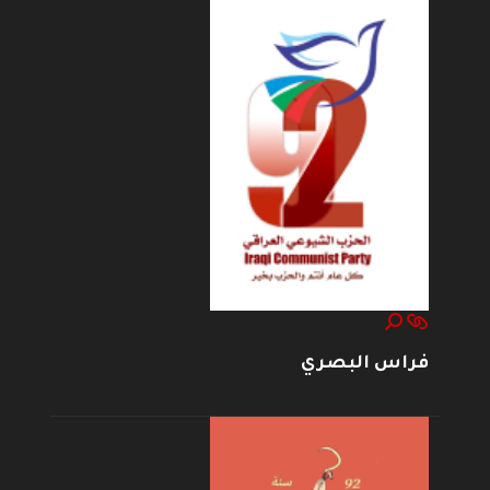
فراس البصري