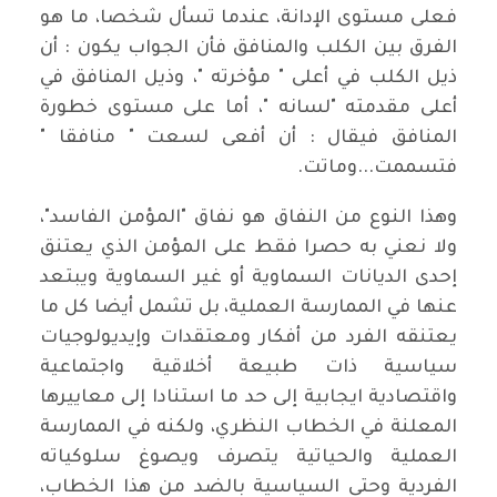
فعلى مستوى الإدانة، عندما تسأل شخصا، ما هو
الفرق بين الكلب والمنافق فأن الجواب يكون : أن
ذيل الكلب في أعلى " مؤخرته "، وذيل المنافق في
أعلى مقدمته "لسانه "، أما على مستوى خطورة
المنافق فيقال : أن أفعى لسعت " منافقا "
فتسممت...وماتت.
وهذا النوع من النفاق هو نفاق "المؤمن الفاسد"،
ولا نعني به حصرا فقط على المؤمن الذي يعتنق
إحدى الديانات السماوية أو غير السماوية ويبتعد
عنها في الممارسة العملية، بل تشمل أيضا كل ما
يعتنقه الفرد من أفكار ومعتقدات وإيديولوجيات
سياسية ذات طبيعة أخلاقية واجتماعية
واقتصادية ايجابية إلى حد ما استنادا إلى معاييرها
المعلنة في الخطاب النظري، ولكنه في الممارسة
العملية والحياتية يتصرف ويصوغ سلوكياته
الفردية وحتى السياسية بالضد من هذا الخطاب،