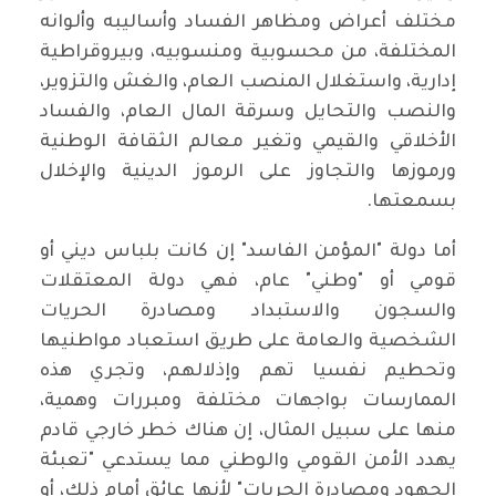
مختلف أعراض ومظاهر الفساد وأساليبه وألوانه
المختلفة، من محسوبية ومنسوبيه، وبيروقراطية
إدارية، واستغلال المنصب العام، والغش والتزوير،
والنصب والتحايل وسرقة المال العام، والفساد
الأخلاقي والقيمي وتغير معالم الثقافة الوطنية
ورموزها والتجاوز على الرموز الدينية والإخلال
بسمعتها.
أما دولة "المؤمن الفاسد" إن كانت بلباس ديني أو
قومي أو "وطني" عام، فهي دولة المعتقلات
والسجون والاستبداد ومصادرة الحريات
الشخصية والعامة على طريق استعباد مواطنيها
وتحطيم نفسيا تهم وإذلالهم، وتجري هذه
الممارسات بواجهات مختلفة ومبررات وهمية،
منها على سبيل المثال، إن هناك خطر خارجي قادم
يهدد الأمن القومي والوطني مما يستدعي "تعبئة
الجهود ومصادرة الحريات" لأنها عائق أمام ذلك، أو