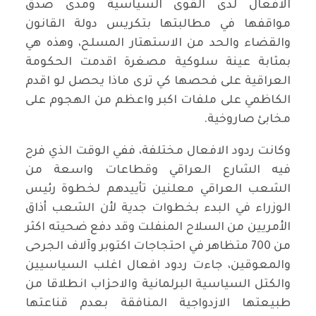
الافعال لدى القوى السياسية ومدى صدق
مواقفها في مطالبتها بتكريس دولة القانون
والقضاء والحد من الاستهتار المسلح، وهذه هي
بمثابة عينة سلوكية مصغرة اقدمت الحكومة
العراقية على فحصها كي ترى ماذا يحصل لو اقدم
الكاظمي على ملفات اكبر واعظم من الهجوم على
مخابئ صاروخية.
وكانت ردود الافعال مختلفة، ففي الوقت الذي فرح
فيه الشارع العراقي وقطاعات واسعة من
الشعب العراقي معلنين تأييدهم لخطوة رئيس
الوزراء في البدء بخطوات جدية لأن الشعب أذاق
الأمريين من السلاح المنفلت وقد دفع ضحيته اكثر
من 700 متظاهر في احتجاجات اكتوبر وآلاف الجرحى
والمعوقين، جاءت ردود افعال اغلب السياسيين
والكتل السياسية البرلمانية والاحزاب انطلاقا من
طبيعتها الازدواجية المنافقة بعدم قناعتها