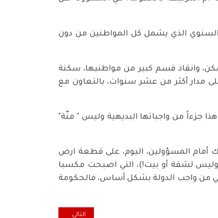
 السنوي الذي يشمل كل المواطنين من دون
لسكن، وانقاذ قسم كبير من مواطنيها، سكنة
من خلال بناء وحدات سكنية بحدود 200 الف شقة سنويا على مدار أكثر من عشر سنوات، بالتعاون مع
ا جزءاً من واجباتها البديهية وليس " منّة"
ك أمام المسؤولين، اليوم، على قطعة ارض
(وليس لشقة أو بيت!)، التي اصبحت مكسبا
هي من واجب الدولة بشكل أساس، فالحكومة
المقال التالي: كل ثلاثاء ... شماعة 
التالي