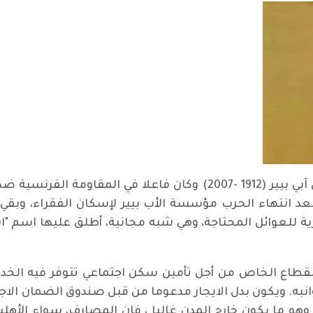
بعد نهاية الحرب العالمية الثانية قاد القس آبي بيير (1912 -2007) وك
عد انتهاء الحرب مؤسسة الأب بيير لإسكان الفقراء، وبقي
 للعوائل المحتاجة، وهي شبه مجانية، أطلق عليها اسم "اي
طاع الخاص من أجل تأمين سكن اجتماعي تتوفر فيه الخدما
نبه. ويكون بدل الايجار مدعوما من قبل صندوق الضمان الاج
، وهو ما يكون خارج المدن غالبا ، فإن المصارف، سواء الأه