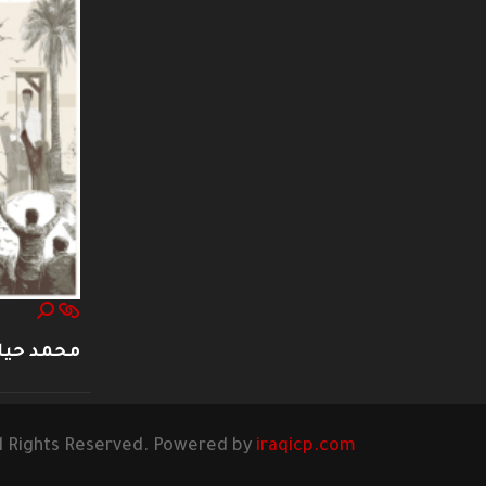
محمد حيا
l Rights Reserved. Powered by
iraqicp.com