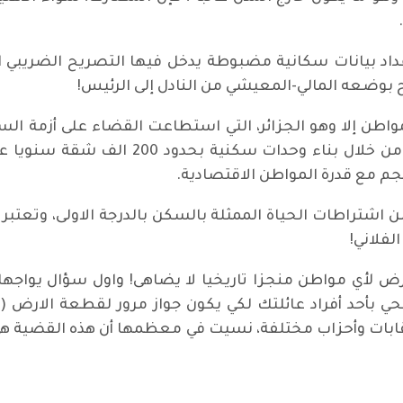
عداد بيانات سكانية مضبوطة يدخل فيها التصريح الضريبي
 بوضعه المالي-المعيشي من النادل إلى الرئيس!
مواطن إلا وهو الجزائر، التي استطاعت القضاء على أزمة ا
البيوت القصديرية ( اكواخ عشوائية)، وذلك 
م مع قدرة المواطن الاقتصادية.
 اشتراطات الحياة الممثلة بالسكن بالدرجة الاولى، وتعتبر هذ
لفلاني!
ض لأي مواطن منجزا تاريخيا لا يضاهى! واول سؤال يواجه
ي بأحد أفراد عائلتك لكي يكون جواز مرور لقطعة الارض 
ونقابات وأحزاب مختلفة، نسيت في معظمها أن هذه القضية 
 كركوك