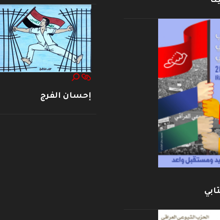
نا
إحسان الفرج
ابي