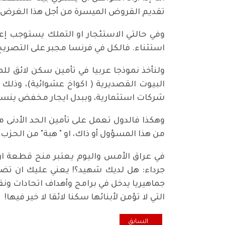
تقديم القروض الميسرة من أجل هذا الغرض.
وفي حالتي الاستئجار او التملك يستوجب إ
استثناء. فالكل في فرنسا مجبر على التصريح
ولنأخذ نموذجا عربيا في تأمين سكن لائق لل
شركات استثمارية، وببدل ايجار مخفض ينسج
وهكذا فالدول تعمل على تأمين الحد الأدنى من
من هذا المسؤول أو ذاك، او " هبة" من الحزب ا
في عراق الأمس واليوم يعتبر منح قطعة ار
جرداء: هل لديك شهيد؟! يعني عليك ان تضح
جماهيريا يدخل في برامج وأهداف اتحادات 
التي لا تؤمن لأبنائها سكنا لائقا لا خير فيها!
المقال السابق: اكول... تداعيات مؤلمة على طريق بغداد –
السابق