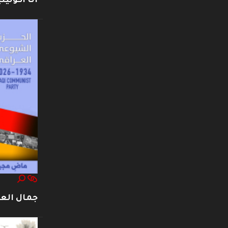
أنا أكوليني
جمال العت