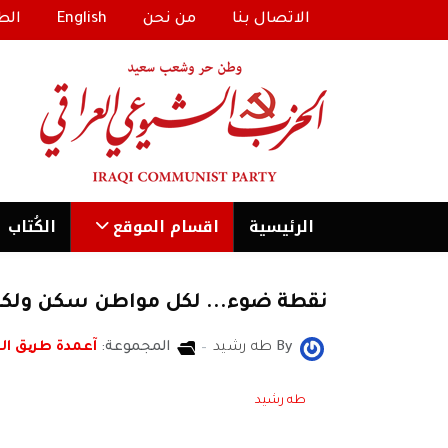
الاتصال بنا
من نحن
English
الط
الرئیسية
اقسام الموقع
الكُتاب
نقطة ضوء... لكل مواطن سكن ولكل 
By
طه رشيد
المجموعة:
آعمدة طریق ا
طه رشيد