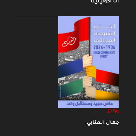
أنا أكولينينا
جمال العتابي