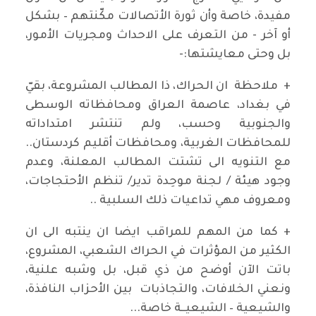
مفيدة، خاصة وأن ثورة الأتصالات مكّنتهم – بشكل
أو آخر - من التعرف على الاحداث ومجريات الأمور،
بل وحتى معايشتها:-
+ ملاحظة ان الحراك، ذا المطالب المشروعة، بقيّ
في بغداد، عاصمة العراق ومحافظاته الوسطى
والجنوبية وحسب، ولم تنتشر امتداداته
للمحافظات الغربية، ومحافظات أقليم كردستان..
مع التنويه الى تشتت المطالب المعلنة، وعدم
وجود هيئة / لجنة موحِدة تدير/ تنظم الأحتجاجات،
ومعروف مهي تداعيات ذلك السلبية ..
+ كما من المهم للمراقب ايضا ان ينتبه الى ان
الكثير من المؤثرات في الحراك الشعبي، المشروع،
باتت الآن أوضح من ذي قبل، بل وشبه علنية،
ونعني الخلافات، والتجاذبات بين الأحزاب النافذة،
والشيعية – الشيعيــة خاصة...