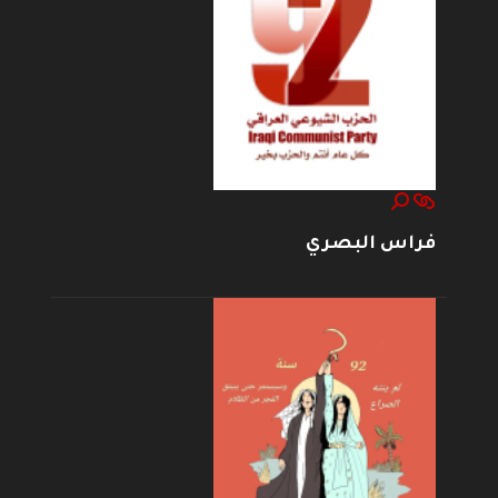
فراس البصري