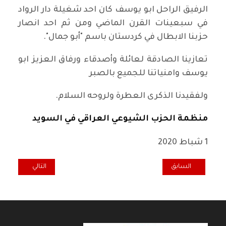
الرفيق الراحل ابو يوسف كان احد شغيلة دار الرواد
في سبعينات القرن الماضي ومن ثم احد انصار
حزبنا الابطال في كردستان باسم "أبو جمال".
تعازينا الصادقة لعائلة وأصدقاء ورفاق العزيز ابو
يوسف وامنياتنا للجميع بالصبر
ولفقيدنا الذكرى العطرة ولروحه السلام.
منظمة الحزب الشيوعي العراقي في السويد
1 شباط 2020
المقال السابق: تعزية ومواساة منظمة الحزب الشيوعي العراقي في الدن
المقال التالي: م
السابق
التالي