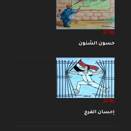
حسون الشنون
إحسان الفرج