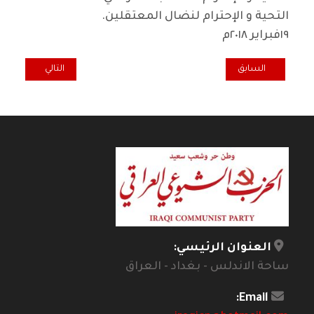
التحية و الإحترام لنضال المعتقلين
.
١٩فبراير ٢٠١٨م
المقال السابق: جاسم الحلفي في حوار مفتوح مع جمهور "بيتنا الثقافي"
المقال التالي: ا
السابق
التالي
العنوان الرئيسي:
ساحة الاندلس - بغداد - العراق
Email: