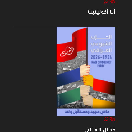
أنا أكولينينا
جمال العتابي