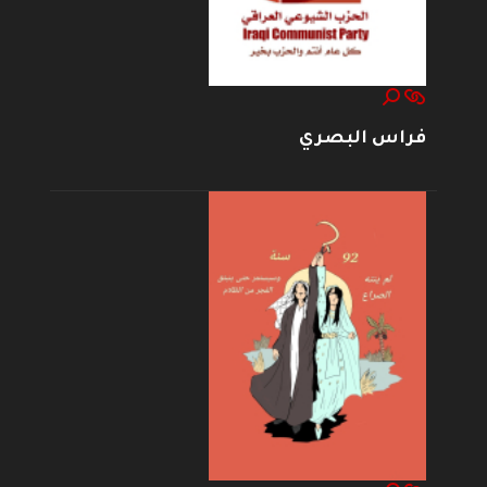
فراس البصري