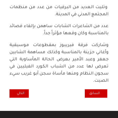
وتليت العديد من البرقيات من عدد من منظمات
المجتمع المدني في المدينة.
عدد من الشاعرات الشابات ساهمن بإلقاء قصائد
بالمناسبة وكان وقعها مؤثراً جداً.
وشاركت فرقة فيريبوز بمقطوعات موسيقية
وأغاني حزينة بالمناسبة وكذلك مساهمة الشابين
جعفر وعبد الأمير بعرض الحالة المأساوية التي
تعرض لها عدد من الشباب الكورد الفيليين في
سجون النظام ومنها مأساة سجن أبو غريب سيء
الصيت.
المقال السابق: ربيع باليسان و الضربة الكيمياوية ـ 1 ـ!
المقال التالي: شيوع
السابق
التالي