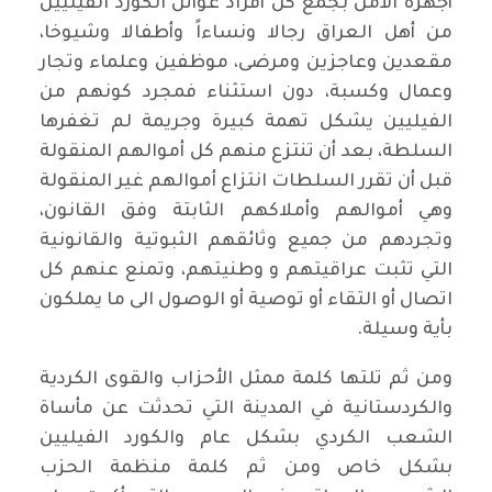
أجهزة الأمن بجمع كل أفراد عوائل الكورد الفيليين
من أهل العراق رجالا ونساءاً وأطفالا وشيوخا،
مقعدين وعاجزين ومرضى، موظفين وعلماء وتجار
وعمال وكسبة، دون استثناء فمجرد كونهم من
الفيليين يشكل تهمة كبيرة وجريمة لم تغفرها
السلطة، بعد أن تنتزع منهم كل أموالهم المنقولة
قبل أن تقرر السلطات انتزاع أموالهم غير المنقولة
وهي أموالهم وأملاكهم الثابتة وفق القانون،
وتجردهم من جميع وثائقهم الثبوتية والقانونية
التي تثبت عراقيتهم و وطنيتهم، وتمنع عنهم كل
اتصال أو التقاء أو توصية أو الوصول الى ما يملكون
بأية وسيلة.
ومن ثم تلتها كلمة ممثل الأحزاب والقوى الكردية
والكردستانية في المدينة التي تحدثت عن مأساة
الشعب الكردي بشكل عام والكورد الفيليين
بشكل خاص ومن ثم كلمة منظمة الحزب