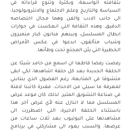
بثقافته الواسعة، وبكثرة وتنوع قراءاته في
السياسة والتاريخ وعلم الاجتماع والانثروبولوجيا،
الى جانب الادب والفن وهما مجال اختصاصه
الدقيق. وهذه الثقافة التي انعكست في حوارات
ابطال المسلسل، وبينهم فنانون كبار متميزون
وشباب متألقون، ابدعوا في عكس الأمراض
الخطيرة التي يئن المجتع تحت وطأتها.
رفضت رفضا قاطعا ان اسمع من حامد شيئا عن
الحلقة الجديدة بعد كل حلقة اشاهدها، لكي ابقى
متشوقا في المتابعة، رغم الفضول الذي ينتابني
لمعرفة ما سيلي من الاحداث. فقدرة كاتبنا لافتة
في صناعة التشويق المثير. لذلك كان موعد عرض
المسلسل مما لا اتنازل عنه لأي غرض آخر. هذا
باستثناء الحلقة الاخيرة، التي اضطررت الى
مشاهدتها على اليوتيوب بعد ثلاث ساعات من
عرضها. والسبب يعود الى مشاركتي في برنامج