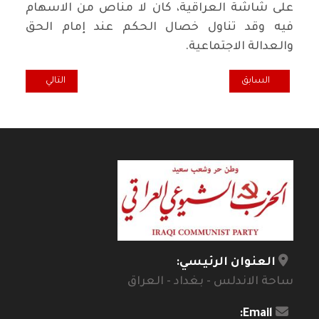
على شاشة العراقية، كان لا مناص من الاسهام
فيه وقد تناول خصال الحكم عند إمام الحق
والعدالة الاجتماعية.
المقال السابق: اضاءة .. أزمة الكهرباء تبحث عن حلول لا مبررات
المقال التالي: اكو
السابق
التالي
العنوان الرئيسي:
ساحة الاندلس - بغداد - العراق
Email: