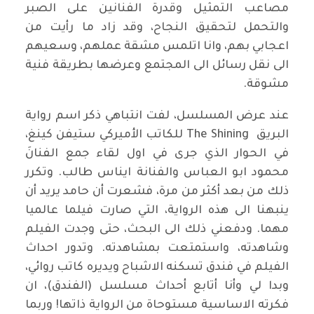
مصاعب التمثيل وقدرة الفنانين على الصبر
والتحمل لتحقيق النجاح، وقد زاد ما رأيت من
اعجابي بهم، وانا اتلمس مشقة عملهم، وسعيهم
الى نقل رسائل الى المجتمع وعرضها بطريقة فنية
مشوقة.
عند عرض المسلسل، لفت انتباهي ذكر اسم رواية
البريق The Shining للكاتب الأميركي ستيفن كينغ،
في الحوار الذي جرى في اول لقاء جمع الفنانَ
محمود ابو العباس والفنانة ايناس طالب. وتكرر
ذلك من بعد أكثر من مرة، فشعرت أن حامد يريد أن
ينبهنا الى هذه الرواية، التي صارت فيلما عالميا
مهما. ودفعني ذلك الى البحث، حتى وجدت الفيلم
وشاهدته، واستمتعت بمشاهدته. وتدور احداث
الفيلم في فندق تسكنه الاشباح ويديره كاتب روائي،
وبدا لي وأنا أتابع أحداث مسلسل (الفندق)، ان
فكرته الاساسية مستوحاة من الرواية ذاتها! وربما