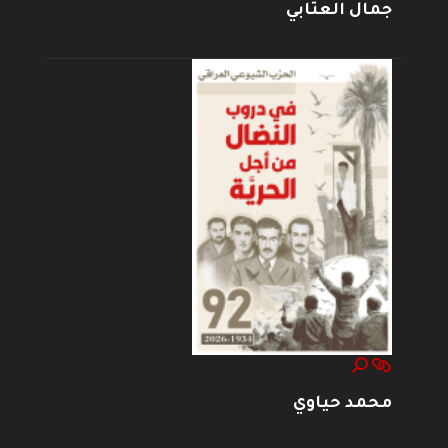
جمال العتابي
محمد حياوي