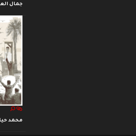
جمال العت
محمد حيا