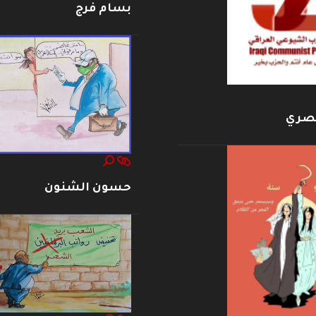
بسام فرج
بصري
حسون الشنون