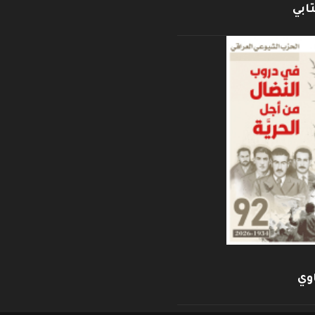
ابي
وي