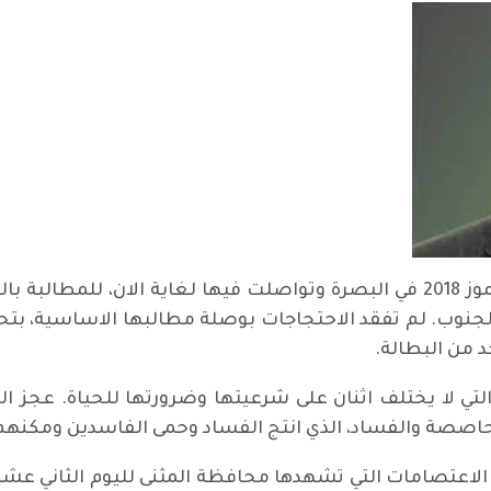
لم تتوقف الاحتجاجات التي انطلقت يوم 8 تموز 2018 في البصرة وتواصلت فيها ل
وب. لم تفقد الاحتجاجات بوصلة مطالبها الاساسية، بتح
 من البطالة.
تي لا يختلف اثنان على شرعيتها وضرورتها للحياة. عجز ال
محاصصة والفساد، الذي انتج الفساد وحمى الفاسدين ومكنهم 
لاعتصامات التي تشهدها محافظة المثنى لليوم الثاني عشر