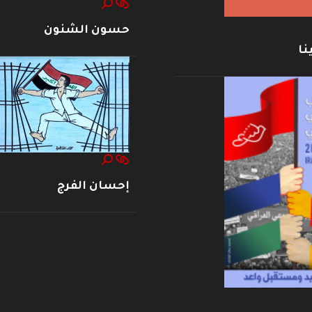
حسون الشنون
نا
إحسان الفرج