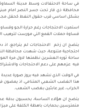
في ساحة الاحتفالات وسط مدينة السماوة،
محافظة ذي قار تحت جسر النصر امام مبن
بشكل اساسي قرب حقول النفط كحقل مجنون وحق
استمرت الاحتجاجات رغم حرارة الجو وقساوته،
قساوة حملات القمع التي مورست لترهيب ال
يتضح ان زخم الاحتجاجات لم يتراجع، اذ دخ
احتجاجية متنوعة، حيث شهدت محافظة النجف
ساحة ثوره العشرين نظمتها لاول مرة الموا
فيه عزمهم على دعم الاحتجاجات والاشتراك 
في الوقت الذي نشهد فيه بروز صورة عديدة 
هذا الغضب الشعبي المتنامي، اذ يمضون في
الخراب، غير عابئين بغضب الشعب.
يتضح ان هؤلاء الساسة، يحسبون بدقة عدد 
متمترسين بحمايات باهظة الكلفة على ميزان