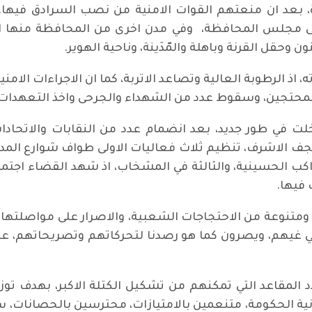
 بعد ان منعتهم القوات الامنية من نصب السرادق فيها
ى مجلس المحافظة، وفي مدن اخرى من المحافظة منها ال
ل القرنة وباهلة والمّدَينة، وناحية الهوير.
 اذ الرطوبة العالية وتصاعد الاتربة، كما ان الاجراءات الا
محتجين، وسقوط عدد من الشهداء والجرحى واخذ التعهدات 
لت في طور جديد، بعد انضمام عدد من النقابات والاتحادا
 الاشرف، تنظيم ثلاث فعاليات الاولى طواف شوارع المدين
كب الحسينية، والثالثة في المشخاب، اذ شهد القضاء اجتما
فيها.
ومتنوعة من الاحتجاجات الشعبية، والاصرار على مواصلته
 غيهم، ويصرون كما هو رصدنا لتحركاتهم وتصريحاتهم، على
المقاعد التي تمكنهم من تشكيل الكتلة الاكبر، بهدف ت
ية الحكومة، متنعمين بالامتيازات، محترسين بالحصانات،